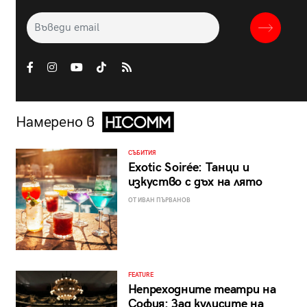
Намерено в
СЪБИТИЯ
Exotic Soirée: Танци и
изкуство с дъх на лято
ОТ ИВАН ПЪРВАНОВ
FEATURE
Непреходните театри на
София: Зад кулисите на