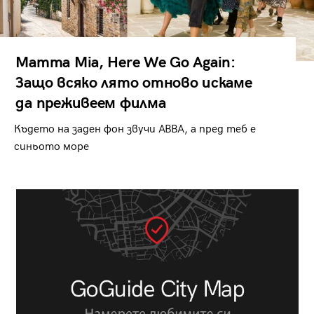
Mamma Mia, Here We Go Again:
Защо всяко лято отново искаме
да преживеем филма
Където на заден фон звучи ABBA, а пред теб е
синьото море