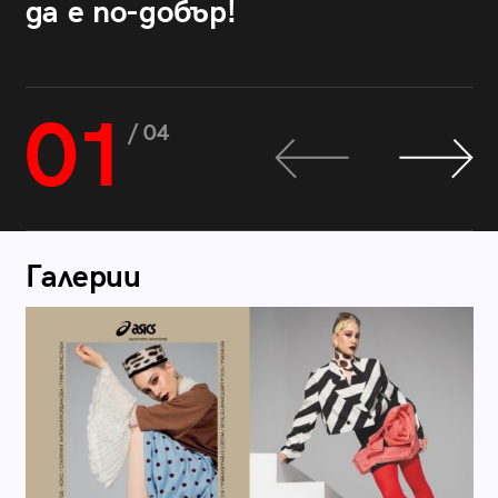
да е по-добър!
01
/ 04
Галерии