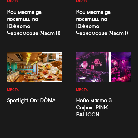
МЕСТА
МЕСТА
Кои места да
Кои места да
посетиш по
посетиш по
Южното
Южното
Черноморие (Част II)
Черноморие (Част I)
МЕСТА
МЕСТА
Spotlight On: DÒMA
Ново място в
София: PINK
BALLOON