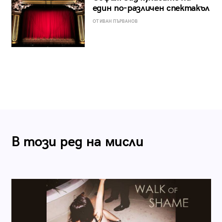
един по-различен спектакъл
ОТ ИВАН ПЪРВАНОВ
В този ред на мисли