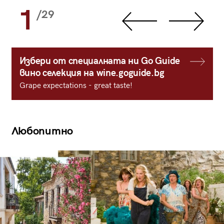
1
/29
Избери от специалната ни Go Guide
вино селекция на wine.goguide.bg
Grape expectations - great taste!
Любопитно