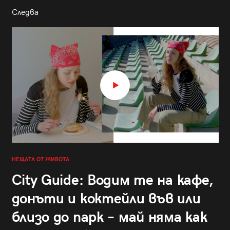
Следва
НЕЩАТА ОТ ЖИВОТА
City Guide: Водим те на кафе,
донъти и коктейли във или
близо до парк – май няма как