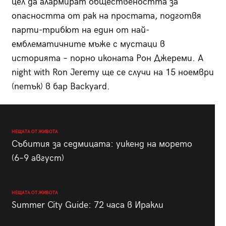
цел да алармират обществеността за
опасността от рак на простата, подготвя
парти-трибют на един от най-
емблематичните мъже с мустаци в
историята – порно иконата Рон Джереми. A
night with Ron Jeremy ще се случи на 15 ноември
(петък) в бар Backyard.
НЕЩАТА ОТ ЖИВОТА
Събития за седмицата: уикенд на морето
(6–9 август)
НЕЩАТА ОТ ЖИВОТА
Summer City Guide: 72 часа в Иракли