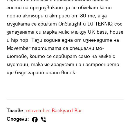
гости са предизвикани да се облекат като
порно актьори и актриси от 80-те, а за
музиката се
грижат OnSlaught и DJ TEKNIQ
със
запазената си марка микс между UK bass, house
и hip hop. Тази година една от изненадите на
Movember партитата са специални мо-
шотове, които се сервират само на мъже с
мустаци, така че градусът на настроението
ще бъде гарантирано висок.
Тагове:
movember
Backyard Bar
Сподели: