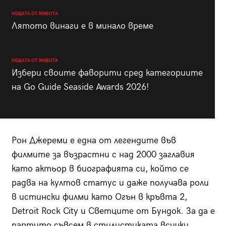
НЕЩАТА ОТ ЖИВОТА
Лятото винаги е в минало време
НЕЩАТА ОТ ЖИВОТА
Избери своите фаворити сред категориите
на Go Guide Seaside Awards 2026!
Рон Джереми е една от легендите във
филмите за възрастни с над 2000 заглавия
като актьор в биографията си, който се
радва на култов статус и даже получава роли
в истински филми като Огън в кръвта 2,
Detroit Rock City и Светците от Бундок. За да е
партито съвсем в стилистиката всички