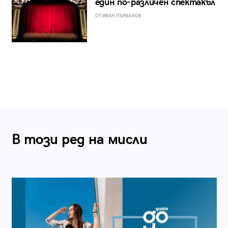
един по-различен спектакъл
ОТ ИВАН ПЪРВАНОВ
В този ред на мисли