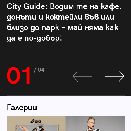
City Guide: Водим те на кафе,
донъти и коктейли във или
близо до парк – май няма как
да е по-добър!
01
/ 04
Галерии