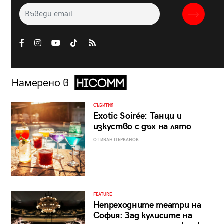
Намерено в
СЪБИТИЯ
Exotic Soirée: Танци и
изкуство с дъх на лято
ОТ ИВАН ПЪРВАНОВ
FEATURE
Непреходните театри на
София: Зад кулисите на