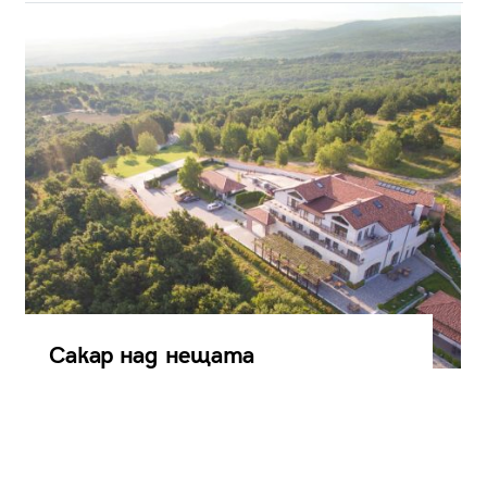
Сакар над нещата