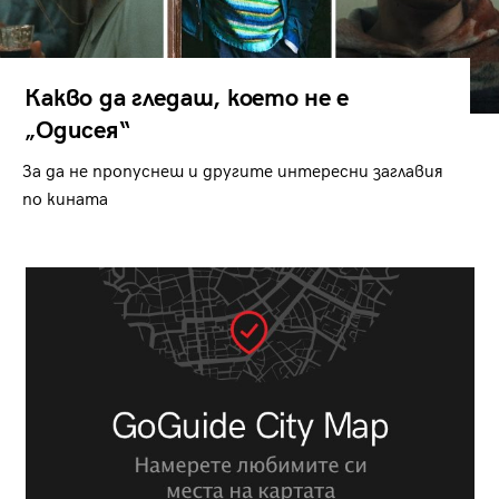
Какво да гледаш, което не е
„Одисея“
За да не пропуснеш и другите интересни заглавия
по кината