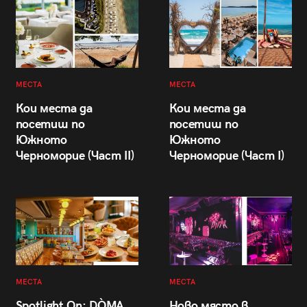
МЕСТА
МЕСТА
Кои места да
Кои места да
посетиш по
посетиш по
Южното
Южното
Черноморие (Част II)
Черноморие (Част I)
МЕСТА
МЕСТА
Spotlight On: DÒMA
Ново място в