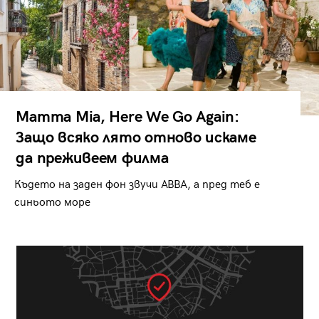
Mamma Mia, Here We Go Again:
Защо всяко лято отново искаме
да преживеем филма
Където на заден фон звучи ABBA, а пред теб е
синьото море