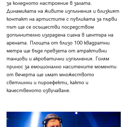
за коледното настроение в залата.
Динамиката на живите изпълнения и близкият
контакт на артистите с публиката за първи
път ще се осъществи посредством
допълнително изградена сцена в центъра на
арената. Площта от близо 100 квадратни
метра ще бъде превзета от атрактивни
танцови и акробатични изпълнения. Голям
принос за емоционално наситените моменти
от вечерта ще имат множеството
светлинни и пироефекти, както и
качественото озвучаване.