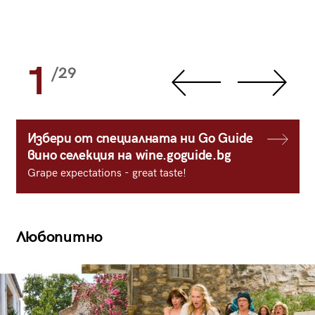
1
/29
Избери от специалната ни Go Guide
вино селекция на wine.goguide.bg
Grape expectations - great taste!
Любопитно