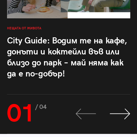
НЕЩАТА ОТ ЖИВОТА
City Guide: Водим те на кафе,
донъти и коктейли във или
близо до парк – май няма как
да е по-добър!
01
/ 04