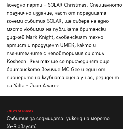
коледно парти – SOLAR Christmas. Специалното
празнично издание, част от поредицата
големи събития SOLAR, ще събере на едно
място любимия на публиката британски
диджей Mark Knight, словенският техно
артист и продуцент UMЕК, както и
пленителните с неповторимия си стил
Kosheen. Към тях ще се присъединят още
британското величие МC Gee и един от
пионерите на клубната сцена у нас, резидент
на Yalta – Juan Alvarez.
НЕЩАТА ОТ ЖИВОТА
Събития за седмицата: уикенд на морето
(6–9 август)