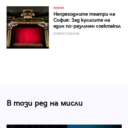
FEATURE
Непреходните театри на
София: Зад кулисите на
един по-различен спектакъл
ОТ ИВАН ПЪРВАНОВ
В този ред на мисли