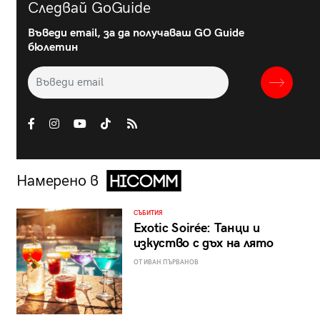
Следвай GoGuide
Въведи email, за да получаваш GO Guide
бюлетин
Намерено в
СЪБИТИЯ
Exotic Soirée: Танци и
изкуство с дъх на лято
ОТ ИВАН ПЪРВАНОВ