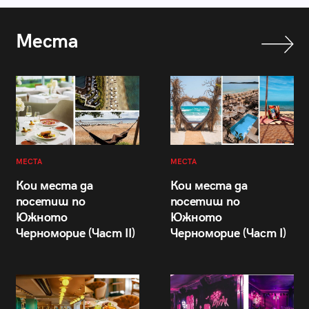
Места
МЕСТА
МЕСТА
Кои места да
Кои места да
посетиш по
посетиш по
Южното
Южното
Черноморие (Част II)
Черноморие (Част I)