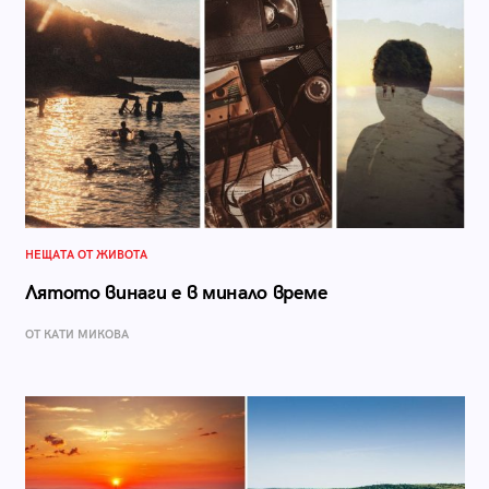
НЕЩАТА ОТ ЖИВОТА
Лятото винаги е в минало време
ОТ КАТИ МИКОВА