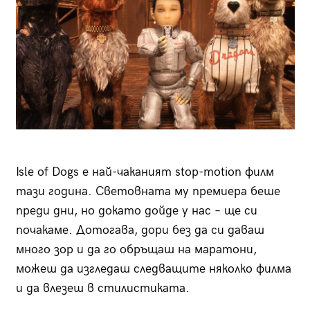
Isle of Dogs е най-чаканият stop-motion филм
тази година. Световната му премиера беше
преди дни, но докато дойде у нас – ще си
почакаме. Дотогава, дори без да си даваш
много зор и да го обръщаш на маратони,
можеш да изгледаш следващите няколко филма
и да влезеш в стилистиката.