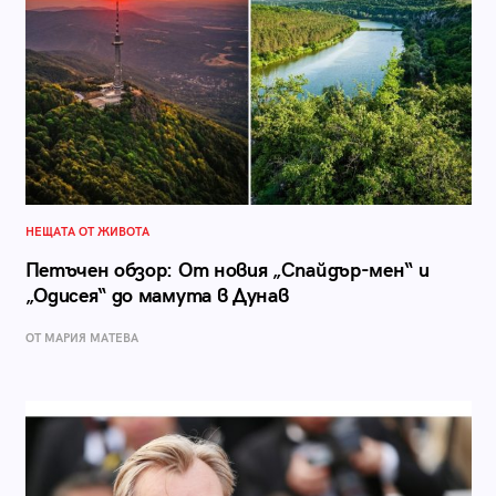
НЕЩАТА ОТ ЖИВОТА
Петъчен обзор: От новия „Спайдър-мен“ и
„Одисея“ до мамута в Дунав
ОТ МАРИЯ МАТЕВА