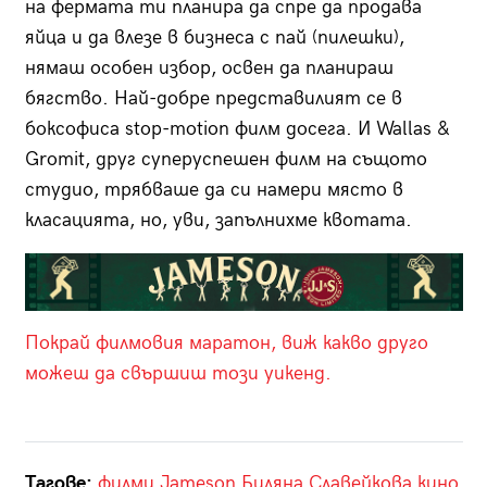
на фермата ти планира да спре да продава
яйца и да влезе в бизнеса с пай (пилешки),
нямаш особен избор, освен да планираш
бягство. Най-добре представилият се в
боксофиса stop-motion филм досега. И Wallas &
Gromit, друг суперуспешен филм на същото
студио, трябваше да си намери място в
класацията, но, уви, запълнихме квотата.
Покрай филмовия маратон, виж какво друго
можеш да свършиш този уикенд.
Тагове:
филми
Jameson
Биляна Славейкова
кино