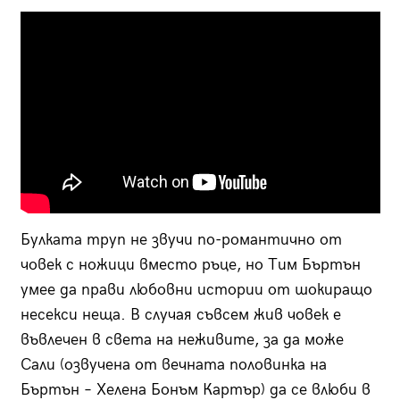
Булката труп не звучи по-романтично от
човек с ножици вместо ръце, но Тим Бъртън
умее да прави любовни истории от шокиращо
несекси неща. В случая съвсем жив човек е
въвлечен в света на неживите, за да може
Сали (озвучена от вечната половинка на
Бъртън – Хелена Бонъм Картър) да се влюби в