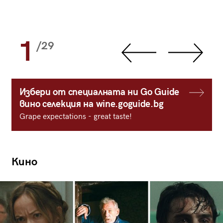
1
/29
Избери от специалната ни Go Guide
вино селекция на wine.goguide.bg
Grape expectations - great taste!
Кино