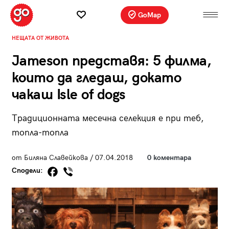
GoMap
НЕЩАТА ОТ ЖИВОТА
Jameson представя: 5 филма,
които да гледаш, докaто
чакаш Isle of dogs
Традиционната месечна селекция е при теб,
топла-топла
от Биляна Славейкова / 07.04.2018
0 коментара
Сподели: