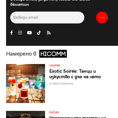
бюлетин
Намерено в
СЪБИТИЯ
Exotic Soirée: Танци и
изкуство с дъх на лято
ОТ ИВАН ПЪРВАНОВ
FEATURE