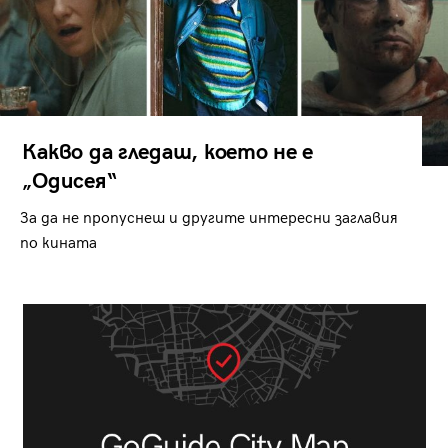
Какво да гледаш, което не е
„Одисея“
За да не пропуснеш и другите интересни заглавия
по кината