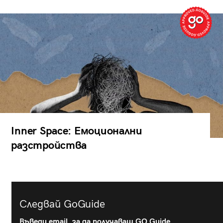
Inner Space: Емоционални
разстройства
Следвай GoGuide
Въведи email, за да получаваш GO Guide