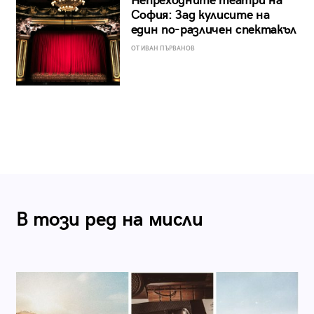
Непреходните театри на
София: Зад кулисите на
един по-различен спектакъл
ОТ ИВАН ПЪРВАНОВ
В този ред на мисли