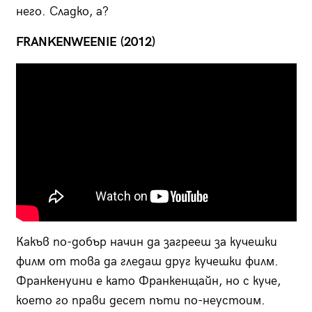
него. Сладко, а?
FRANKENWEENIE (2012)
Какъв по-добър начин да загрееш за кучешки
филм от това да гледаш друг кучешки филм.
Франкенуини е като Франкенщайн, но с куче,
което го прави десет пъти по-неустоим.