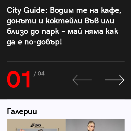
City Guide: Водим те на кафе,
донъти и коктейли във или
близо до парк – май няма как
да е по-добър!
01
/ 04
Галерии