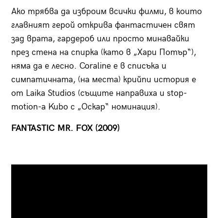
Ако трябва да изброим всички филми, в които
главният герой открива фантастичен свят
зад врата, гардероб или простo минавайки
през стена на спирка (като в „Хари Потър“),
няма да е лесно. Coraline е в списъка и
симпатичната, (на места) крийпи история е
от Laika Studios (същите направиха и stop-
motion-а Kubo с „Оскар“ номинация).
FANTASTIC MR. FOX (2009)