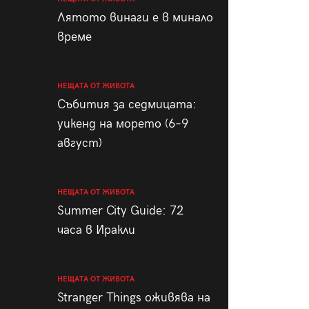
пания
Лятото винаги е в минало
време
НЕЩАТА ОТ ЖИВОТА
28
/29
Събития за седмицата:
уикенд на морето (6–9
август)
НЕЩАТА ОТ ЖИВОТА
Summer City Guide: 72
часа в Иракли
НЕЩАТА ОТ ЖИВОТА
Stranger Things оживява на