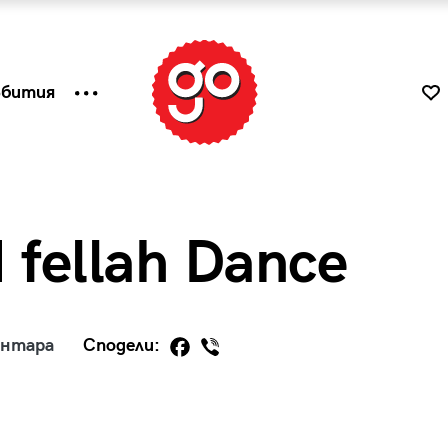
ъбития
 fellah Dance
ентара
Сподели:
к
Tender is the Wine – Какво
чаша
се пие на Лазурния бряг