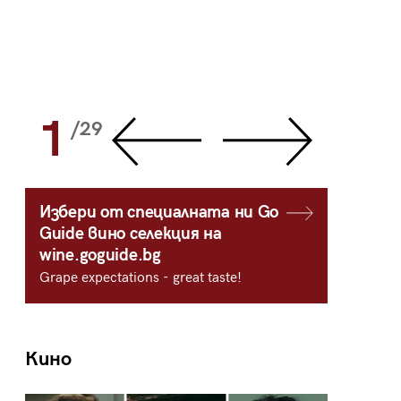
1
2
/29
/
Избери от специалната ни Go
Guide вино селекция на
wine.goguide.bg
Grape expectations - great taste!
Кино