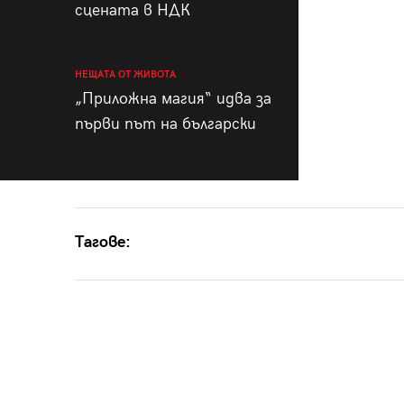
сцената в НДК
НЕЩАТА ОТ ЖИВОТА
„Приложна магия“ идва за
първи път на български
Тагове: