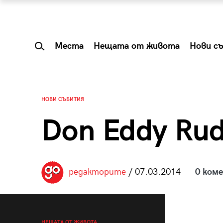
Места
Нещата от живота
Нови с
НОВИ СЪБИТИЯ
Don Eddy Rud
редакторите
/ 07.03.2014
0 ком
 Shareable:
Summer Prelude: ка
лги вечери и
започва лятото в 
НЕЩАТА ОТ ЖИВОТА