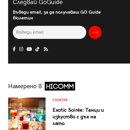
Следвай GoGuide
Въведи email, за да получаваш GO Guide
бюлетин
Намерено в
СЪБИТИЯ
Exotic Soirée: Танци и
изкуство с дъх на
лято