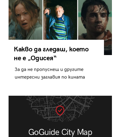
Какво да гледаш, което
не е „Одисея“
За да не пропуснеш и другите
интересни заглавия по кината