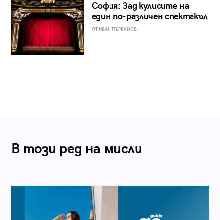
София: Зад кулисите на
един по-различен спектакъл
ОТ ИВАН ПЪРВАНОВ
В този ред на мисли