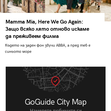
Mamma Mia, Here We Go Again:
Защо всяко лято отново искаме
да преживеем филма
Където на заден фон звучи ABBA, а пред теб е
синьото море