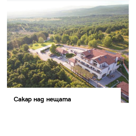
Сакар над нещата