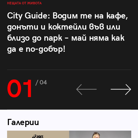
НЕЩАТА ОТ ЖИВОТА
City Guide: Водим те на кафе,
донъти и коктейли във или
близо до парк – май няма как
да е по-добър!
01
/ 04
Галерии