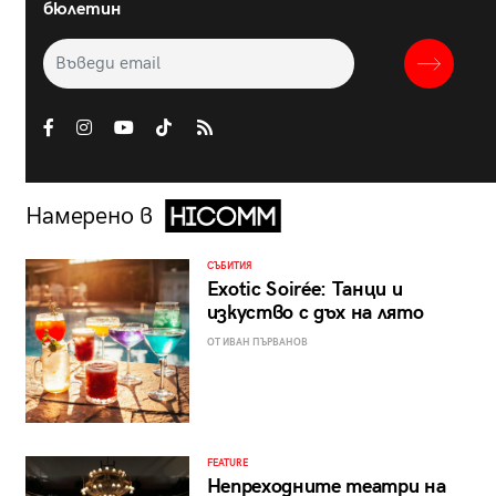
бюлетин
Намерено в
СЪБИТИЯ
Exotic Soirée: Танци и
изкуство с дъх на лято
ОТ ИВАН ПЪРВАНОВ
FEATURE
Непреходните театри на