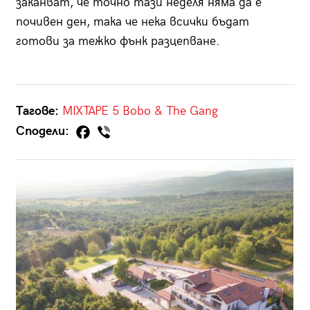
заканват, че точно тази неделя няма да е
почивен ден, така че нека всички бъдат
готови за тежко фънк разцепване.
Тагове:
MIXTAPE 5
Bobo & The Gang
Сподели: