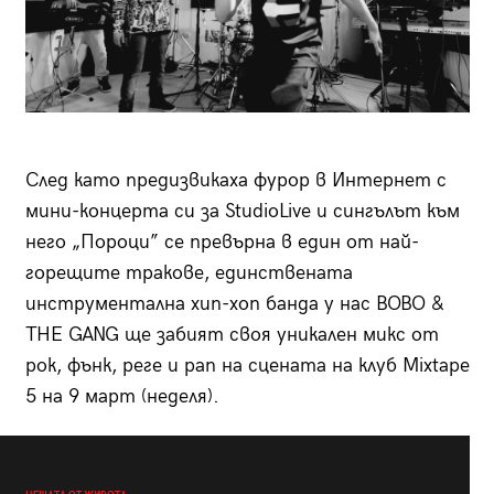
След като предизвикаха фурор в Интернет с
мини-концерта си за StudioLive и сингълът към
него „Пороци” се превърна в един от най-
горещите тракове, единствената
инструментална хип-хоп банда у нас BOBO &
THE GANG ще забият своя уникален микс от
рок, фънк, реге и рап на сцената на клуб Mixtape
5 на 9 март (неделя).