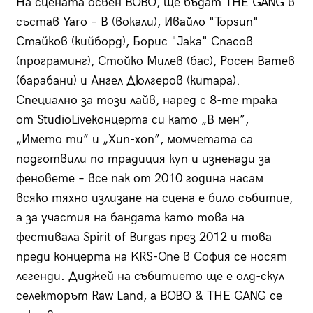
На сцената освен BOBO, ще бъдат THE GANG в
състав Yaro – B (вокали), Ивайло "Topsun"
Стайков (кийборд), Борис "Jaka" Спасов
(програминг), Стойко Милев (бас), Росен Ватев
(барабани) и Ангел Дюлгеров (китара).
Специално за този лайв, наред с 8-те трака
от StudioLiveконцерта си като „В мен”,
„Името ти” и „Хип-хоп”, момчетата са
подготвили по традиция куп и изненади за
феновете – все пак от 2010 година насам
всяко тяхно излизане на сцена е било събитие,
а за участия на бандата като това на
фестивала Spirit of Burgas през 2012 и това
преди концерта на KRS-One в София се носят
легенди. Диджей на събитието ще е олд-скул
селекторът Raw Land, а BOBO & THE GANG се