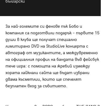
български
За най-големите си фенове пък Бобо и
компания са подготвили подарък – първите 15
души в клуба ще получат специално
лимитирано DVD на StudioLive концерта с
автограф от музикантите, а междувременно
на официалния профил на бандата във фейсбук
тече игра: с помощта на жребий измежду
хората лайкнали сайта ще бъдат избрани
двама късметлии, които ще спечелят
безплатен вход за събитието.