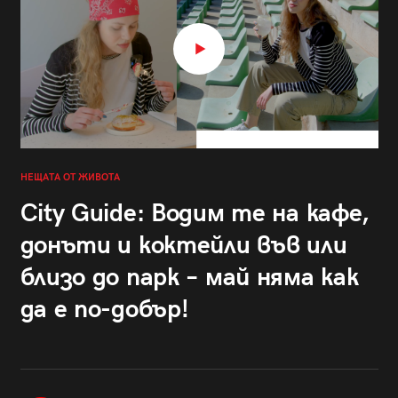
НЕЩАТА ОТ ЖИВОТА
City Guide: Водим те на кафе,
донъти и коктейли във или
близо до парк – май няма как
да е по-добър!