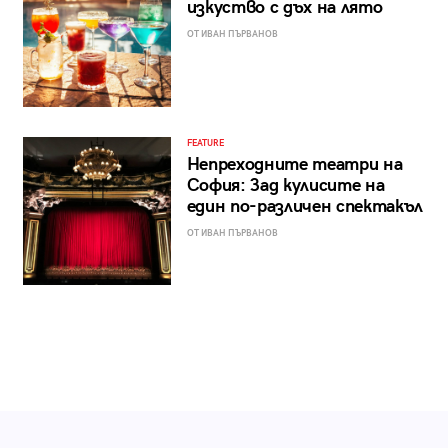
изкуство с дъх на лято
ОТ ИВАН ПЪРВАНОВ
FEATURE
Непреходните театри на
София: Зад кулисите на
един по-различен спектакъл
ОТ ИВАН ПЪРВАНОВ