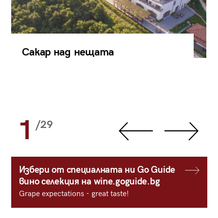
Сакар над нещата
1
/29
Избери от специалната ни Go Guide
вино селекция на wine.goguide.bg
Grape expectations - great taste!