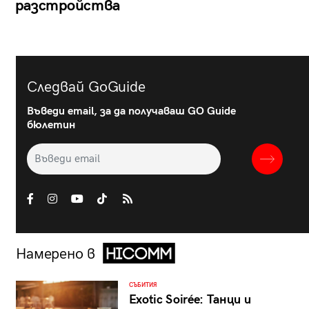
разстройства
Следвай GoGuide
Въведи email, за да получаваш GO Guide
бюлетин
Намерено в
СЪБИТИЯ
Exotic Soirée: Танци и