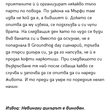
приятелите ѝ ѝ организират някакво тъпо
парти по повода. По закона на Мърфи там
идва не кой да е, а бившият ѝ. Докато се
опитва да му избяга, се подхлъзва и си чупи
врата. На следващия ден като по чудо се буди
във ваната си и вместо да осъзнае, че е
попаднала в Groundhog day сценарий, тръгва
да търси дилъра си, за да го напсува, че ѝ е
продал кофти наркотици. При следващото си
възкръсване тя най-после схваща какво се
случва и започва да се опитва да си нареди
живота. И то преди да умре по поредния нелеп
начин.
Извод: Невинаги дилърът е виновен.