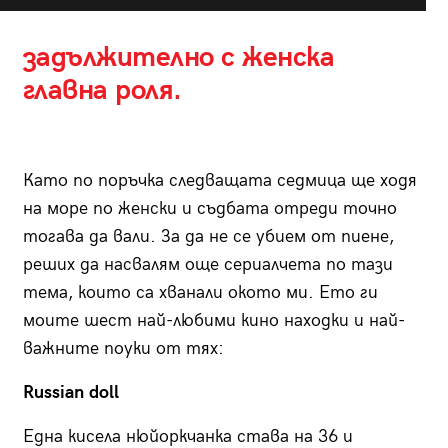
задължително с женска
главна роля.
Като по поръчка следващата седмица ще ходя
на море по женски и съдбата отреди точно
тогава да вали. За да не се убием от пиене,
реших да насвалям още сериалчета по тази
тема, които са хванали окото ми. Ето ги
моите шест най-любими кино находки и най-
важните поуки от тях:
Russian doll
Една кисела нюйоркчанка става на 36 и