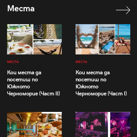
Места
МЕСТА
МЕСТА
Кои места да
Кои места да
посетиш по
посетиш по
Южното
Южното
Черноморие (Част II)
Черноморие (Част I)