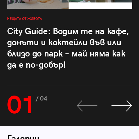
НЕЩАТА ОТ ЖИВОТА
City Guide: Водим те на кафе,
донъти и коктейли във или
близо до парк – май няма как
да е по-добър!
01
/ 04
Галерии