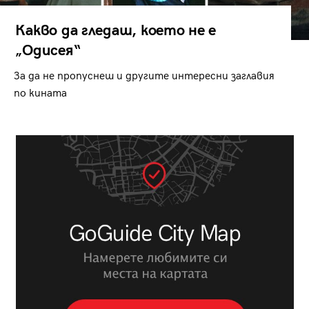
Какво да гледаш, което не е
„Одисея“
За да не пропуснеш и другите интересни заглавия
по кината