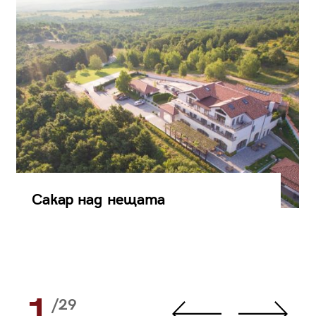
Сакар над нещата
1
/29