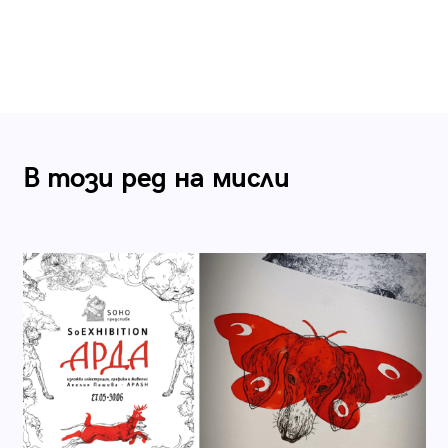
В този ред на мисли