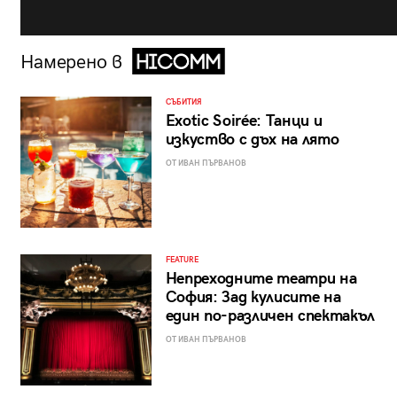
Намерено в
СЪБИТИЯ
Exotic Soirée: Танци и
изкуство с дъх на лято
ОТ ИВАН ПЪРВАНОВ
FEATURE
Непреходните театри на
София: Зад кулисите на
един по-различен спектакъл
ОТ ИВАН ПЪРВАНОВ