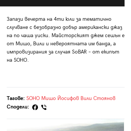
Запази вечерта на 4ти юли за тематично
случване с безобразно добър американски джаз
на по чаша уиски. Майсторският джем сешън е
от Мишо, Вили и невероятната им банда, а
импровизирания за случая SoBAR – от екипът
на SOHO.
Тагове:
SOHO
Мишо Йосифов
Вили Стоянов
Сподели: