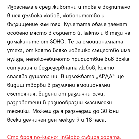
Израснала е сред животни и това е възпитало
в нея дълбока любов, любопитство и
възхищение към тях. Кучетата обаче заемат
особено място в сърцето ѝ, както и в тези на
домакините от SOHO. Те са емоционалната
утеха, от която всяко човешко същество има
нужда, непоколебимото присъствие във всяка
ситуация и безрезервната любов, която
спасява душата ни. В изложбата „АРДА“ ще
видиш творби в различни емоционални
състояния, видени от различни ъгли,
разработени в разнообразни класически
техники. Можеш да я разгледаш до 30 юни
всеки делничен ден между 9 и 18 часа.
Сто броя по-късно: InGlobo събира хората,