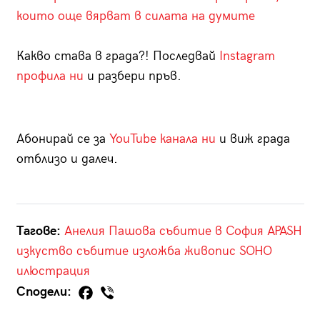
които още вярват в силата на думите
Какво става в града?! Последвай
Instagram
профила ни
и разбери пръв.
Абонирай се за
YouTube канала ни
и виж града
отблизо и далеч.
Тагове:
Анелия Пашова
събитие в София
APASH
изкуство
събитие
изложба
живопис
SOHO
илюстрация
Сподели: