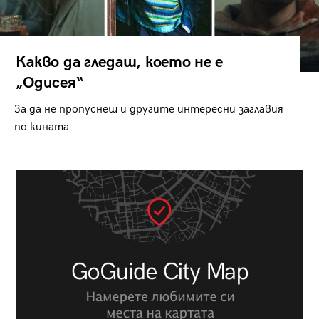
Какво да гледаш, което не е
„Одисея“
За да не пропуснеш и другите интересни заглавия
по кината