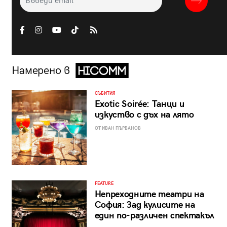
Намерено в
СЪБИТИЯ
Exotic Soirée: Танци и
изкуство с дъх на лято
ОТ ИВАН ПЪРВАНОВ
FEATURE
Непреходните театри на
София: Зад кулисите на
един по-различен спектакъл