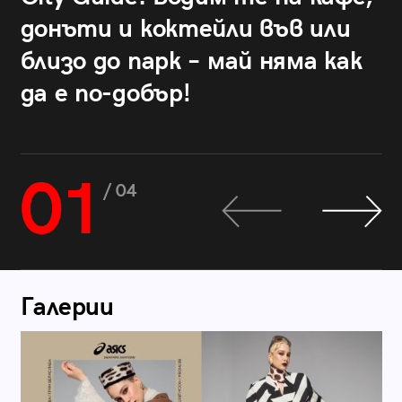
донъти и коктейли във или
близо до парк – май няма как
да е по-добър!
01
/ 04
Галерии