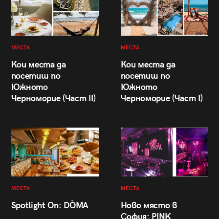
МЕСТА
МЕСТА
Кои места да
Кои места да
посетиш по
посетиш по
Южното
Южното
Черноморие (Част II)
Черноморие (Част I)
МЕСТА
МЕСТА
Spotlight On: DÒMA
Ново място в
София: PINK