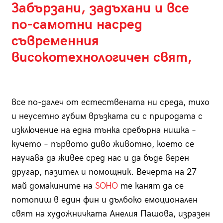
Забързани, задъхани и все
по-самотни насред
съвременния
високотехнологичен свят,
все по-далеч от естествената ни среда, тихо
и неусетно губим връзката си с природата с
изключение на една тънка сребърна нишка –
кучето – първото диво животно, което се
научава да живее сред нас и да бъде верен
другар, пазител и помощник. Вечерта на 27
май домакините на
SOHO
те канят да се
потопиш в един фин и дълбоко емоционален
свят на художничката Анелия Пашова, изразен