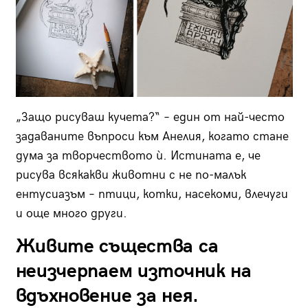
„Защо рисуваш кучета?“ – един от най-често
задаваните въпроси към Анелия, когато стане
дума за творчеството ѝ. Истината е, че
рисува всякакви животни с не по-малък
ентусиазъм – птици, котки, насекоми, влечуги
и още много други.
Живите същества са
неизчерпаем източник на
вдъхновение за нея.