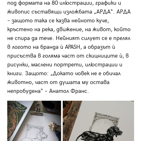
под формата на 80 илюстрации, графики и
живопис съставящи изложбата „АРДА“. АРДА
– защото така се казва нейното куче,
кръстено на река, движение, на живот, който
не спира да тече. Нейният силует се е прелял
в логото на бранда ѝ APASH, а образът ѝ
присъства в голяма част от скицниците ѝ, в
рисунки, маслени портрети, илюстрации и
книги. Защото: „Докато човек не е обичал
животно, част от душата му остава
непробудена“ – Анатол Франс.