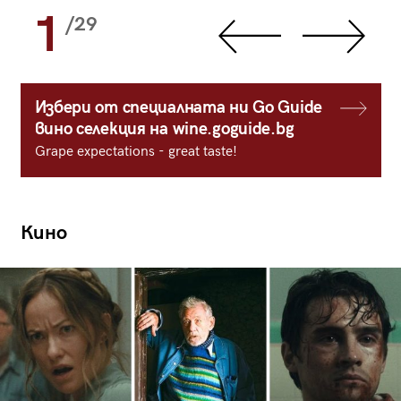
1
/29
Избери от специалната ни Go Guide
вино селекция на wine.goguide.bg
Grape expectations - great taste!
Кино