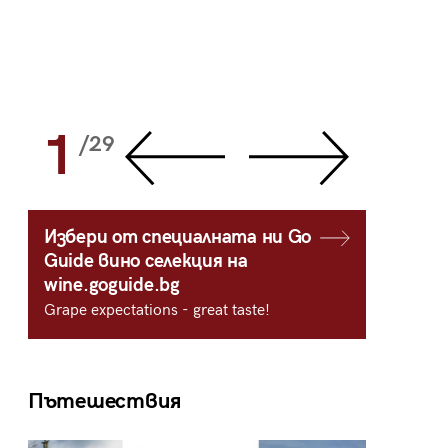
1
2
/29
/
Избери от специалната ни Go
Guide вино селекция на
wine.goguide.bg
Grape expectations - great taste!
Пътешествия