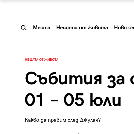
Места
Нещата от живота
Нови с
НЕЩАТА ОТ ЖИВОТА
Събития за 
01 – 05 юли
Какво да правим след Джулая?
 Shareable:
Summer Prelude: ка
лги вечери и
започва лятото в 