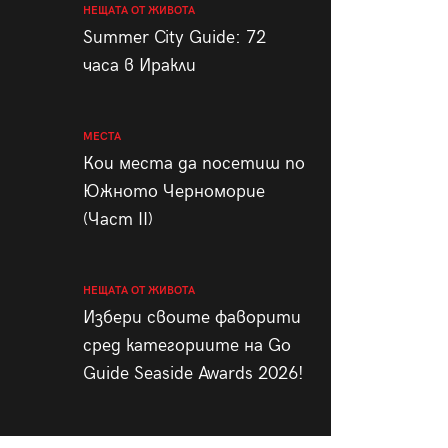
НЕЩАТА ОТ ЖИВОТА
Summer City Guide: 72
часа в Иракли
МЕСТА
Кои места да посетиш по
Южното Черноморие
(Част II)
НЕЩАТА ОТ ЖИВОТА
Избери своите фаворити
сред категориите на Go
Guide Seaside Awards 2026!