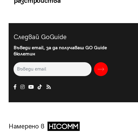
разстройства
Следвай GoGuide
Въведи email, за да получаваш GO Guide
бюлетин
Намерено в