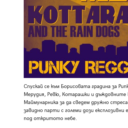
Спускай се към Борисовата градина за Pun
Мерудия, Ревю, Котарашки и дъждовните к
Маймунарника за да сведем дружно стреса
завидно парти с големи дози експлозивни 
под откритото небе.