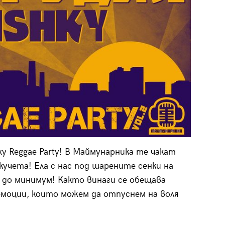
ky Reggae Party! В Маймунарника те чакат
учета! Ела с нас под шарените сенки на
 до минимум! Както винаги се обещава
емоции, които можем да отпуснем на воля