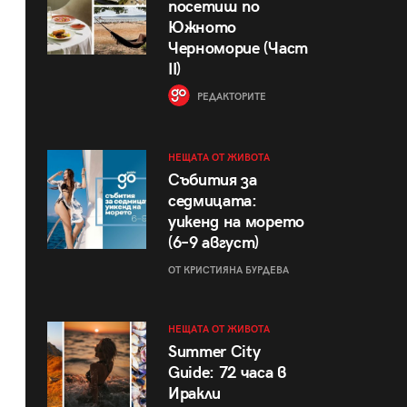
посетиш по
Южното
Черноморие (Част
II)
РЕДАКТОРИТЕ
НЕЩАТА ОТ ЖИВОТА
Събития за
седмицата:
уикенд на морето
(6–9 август)
ОТ КРИСТИЯНА БУРДЕВА
НЕЩАТА ОТ ЖИВОТА
Summer City
Guide: 72 часа в
Иракли