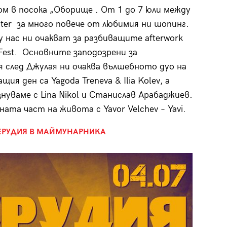
ом в посока „Оборище . От 1 до 7 юли между
nter за много повече от любимия ни шопинг.
 нас ни очакват за разбиващите afterwork
Fest. Основните заподозрени за
я след Джулая ни очаква вълшебното дуо на
ия ден са Yagoda Treneva & Ilia Kolev, а
уваме с Lina Nikol и Станислав Арабаджиев.
ната част на живота с Yavor Velchev – Yavi.
МЕРУДИЯ В МАЙМУНАРНИКА