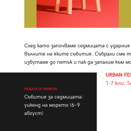
След като започваме седмицата с ударния 
вълните на яките събития. Събрали сме ти 
избутаме до петък и пак да запалим към 
URBAN FE
1-7 юли, S
НЕЩАТА ОТ ЖИВОТА
Събития за седмицата:
уикенд на морето (6–9
август)