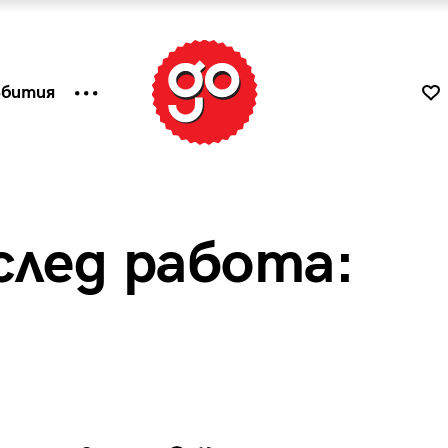
ъбития
след работа:
к
Tender is the Wine – Какво
чаша
се пие на Лазурния бряг