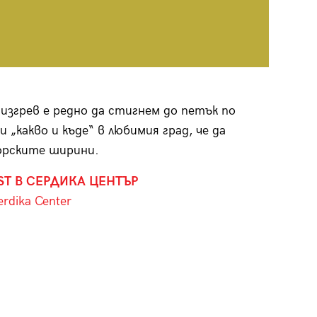
изгрев е редно да стигнем до петък по
„какво и къде“ в любимия град, че да
морските ширини.
ST В СЕРДИКА ЦЕНТЪР
erdika Center