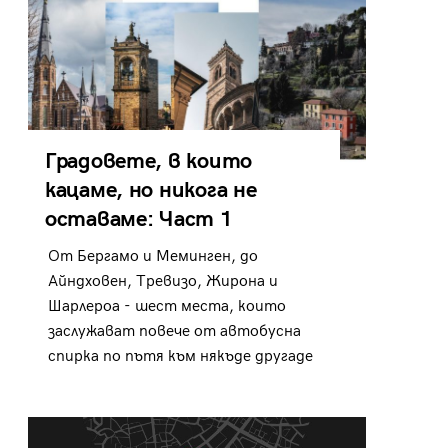
Градовете, в които
кацаме, но никога не
оставаме: Част 1
От Бергамо и Меминген, до
Айндховен, Тревизо, Жирона и
Шарлероа - шест места, които
заслужават повече от автобусна
спирка по пътя към някъде другаде