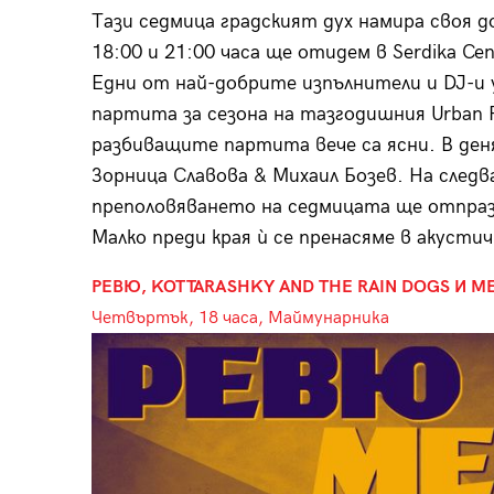
Тази седмица градският дух намира своя д
18:00 и 21:00 часа ще отидем в Serdika Ce
Eдни от най-добрите изпълнители и DJ-и у
партита за сезона на тазгодишния Urban 
разбиващите партита вече са ясни. В ден
Зорница Славова & Михаил Бозев. На следващ
преполовяването на седмицата ще отпразн
Малко преди края ѝ се пренасяме в акустич
РЕВЮ, KOTTARASHKY AND THE RAIN DOGS И 
Четвъртък, 18 часа, Маймунарника