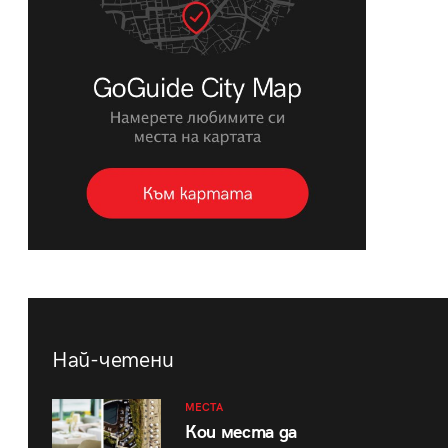
Най-четени
МЕСТА
Кои места да