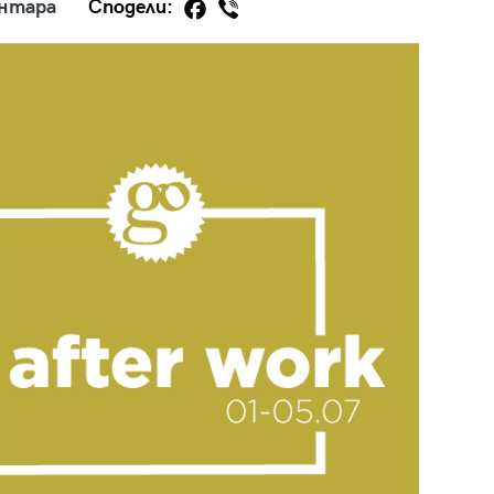
ентара
Сподели:
29
/29