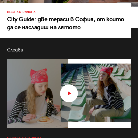
НЕЩАТА ОТ ЖИВОТА
City Guide: две тераси в София, от които
да се насладиш на лятото
Следва