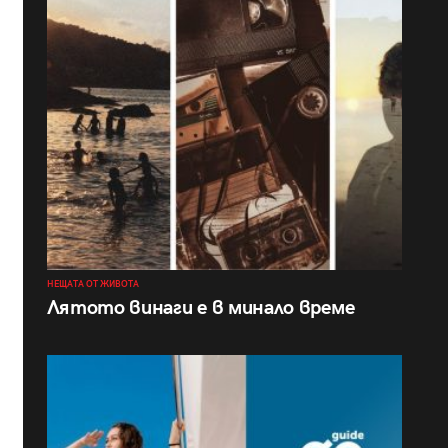
НЕЩАТА ОТ ЖИВОТА
Лятото винаги е в минало време