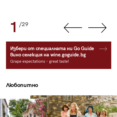
1
/29
Избери от специалната ни Go Guide
вино селекция на wine.goguide.bg
Grape expectations - great taste!
Любопитно