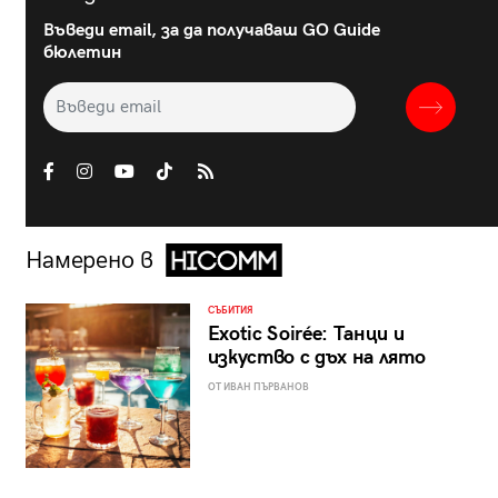
Въведи email, за да получаваш GO Guide
бюлетин
Намерено в
СЪБИТИЯ
Exotic Soirée: Танци и
изкуство с дъх на лято
ОТ ИВАН ПЪРВАНОВ