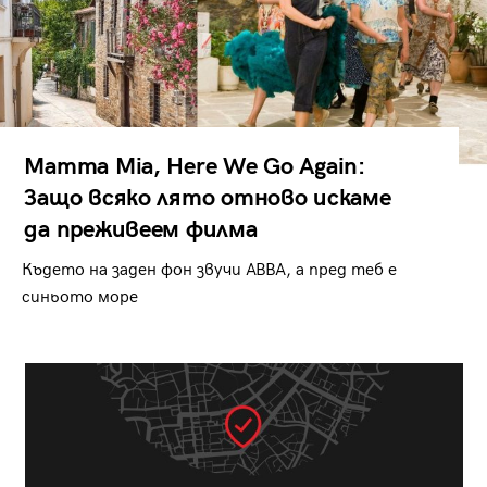
Mamma Mia, Here We Go Again:
Защо всяко лято отново искаме
да преживеем филма
Където на заден фон звучи ABBA, а пред теб е
синьото море