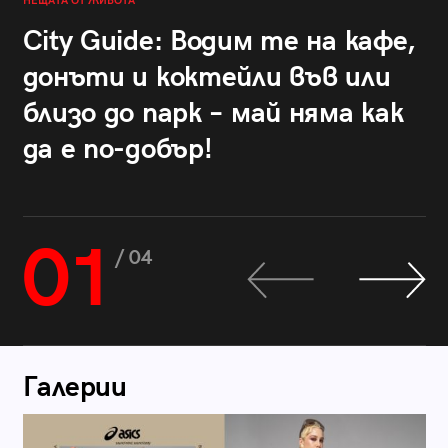
НЕЩАТА ОТ ЖИВОТА
City Guide: Водим те на кафе,
донъти и коктейли във или
близо до парк – май няма как
да е по-добър!
01
/ 04
Галерии