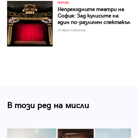
FEATURE
Непреходните театри на
София: Зад кулисите на
един по-различен спектакъл
ОТ ИВАН ПЪРВАНОВ
В този ред на мисли