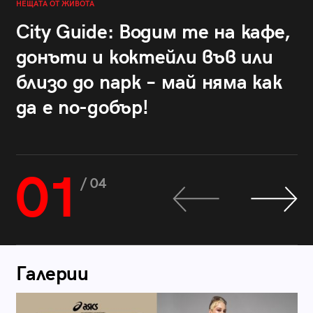
НЕЩАТА ОТ ЖИВОТА
City Guide: Водим те на кафе,
донъти и коктейли във или
близо до парк – май няма как
да е по-добър!
01
/ 04
Галерии