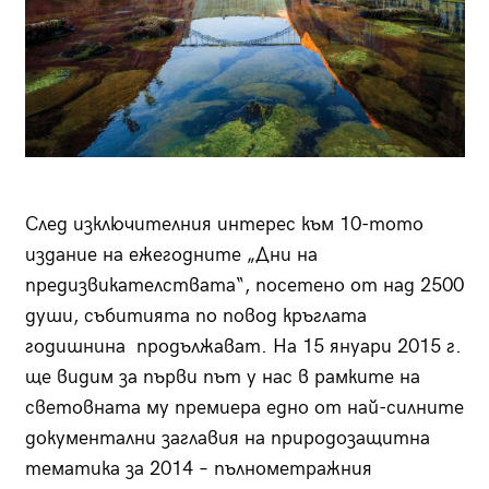
След изключителния интерес към 10-тото
издание на ежегодните „Дни на
предизвикателствата“, посетенo от над 2500
души, събитията по повод кръглата
годишнина продължават. На 15 януари 2015 г.
ще видим за първи път у нас в рамките на
световната му премиера едно от най-силните
документални заглавия на природозащитна
тематика за 2014 – пълнометражния