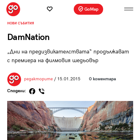
GoMap
НОВИ СЪБИТИЯ
DamNation
„Дни на предизвикателствата“ продължават
с премиера на филмовия шедьовър
редакторите
/ 15.01.2015
0 коментара
Сподели: