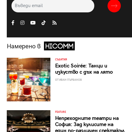
Намерено в
СЪБИТИЯ
Exotic Soirée: Танци и
изкуство с дъх на лято
ОТ ИВАН ПЪРВАНОВ
FEATURE
Непреходните театри на
София: Зад кулисите на
един по-различен спектакъл