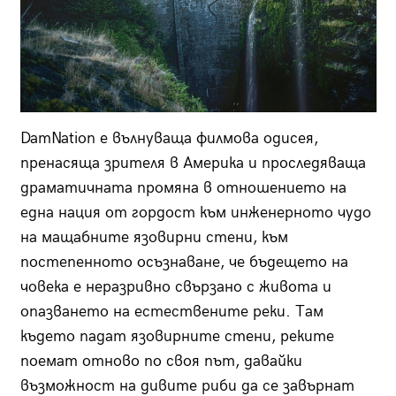
DamNation е вълнуваща филмова одисея,
пренасяща зрителя в Америка и проследяваща
драматичната промяна в отношението на
една нация от гордост към инженерното чудо
на мащабните язовирни стени, към
постепенното осъзнаване, че бъдещето на
човека е неразривно свързано с живота и
опазването на естествените реки. Там
където падат язовирните стени, реките
поемат отново по своя път, давайки
възможност на дивите риби да се завърнат