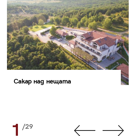
Сакар над нещата
1
/29