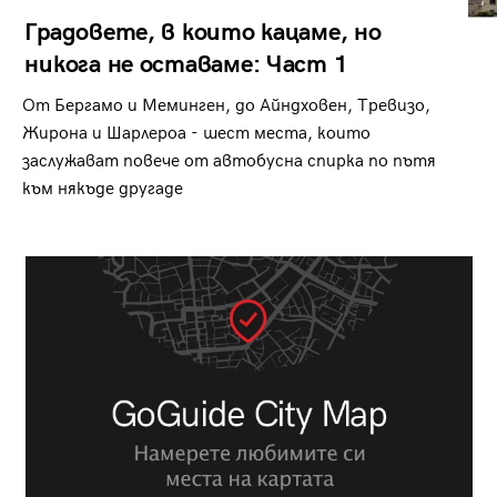
Градовете, в които кацаме, но
никога не оставаме: Част 1
От Бергамо и Меминген, до Айндховен, Тревизо,
Жирона и Шарлероа - шест места, които
заслужават повече от автобусна спирка по пътя
към някъде другаде