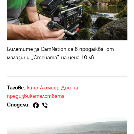
Билетите за DamNation са в продажба от
магазини „Стената“ на цена 10 лв.
Тагове:
кино Люмиер
Дни на
предизвикателствата
Сподели: