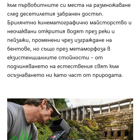
към първобитните си места на размножаване
след десетилетия забранен достъп.
Брилянтно кинематографично майсторство и
неочаквани открития водят през реки и
пейзажи, променени чрез изграждане на
бентове, но също през метаморфоза в
екзистенциалните стойности – от
подчиняването на естествения свят към
осъзнаването ни като част от природата.