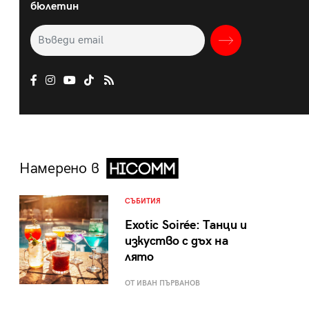
бюлетин
Намерено в
СЪБИТИЯ
Exotic Soirée: Танци и
изкуство с дъх на
лято
ОТ ИВАН ПЪРВАНОВ