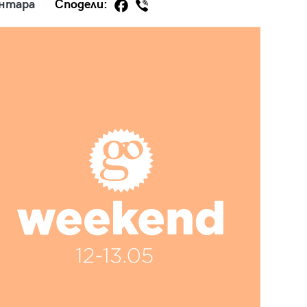
ентара
Сподели:
29
/29