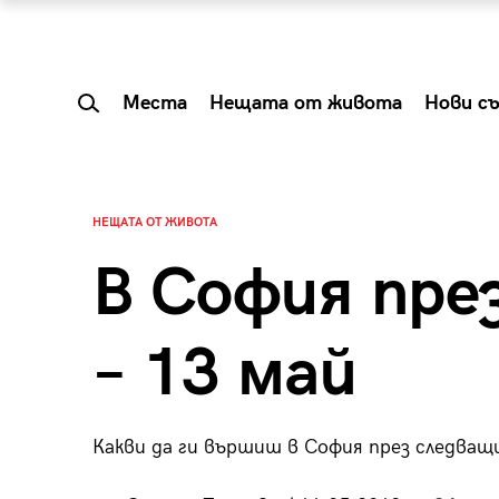
Места
Нещата от живота
Нови с
НЕЩАТА ОТ ЖИВОТА
В София през
– 13 май
Какви да ги вършиш в София през следващ
 Shareable:
Summer Prelude: ка
лги вечери и
започва лятото в 