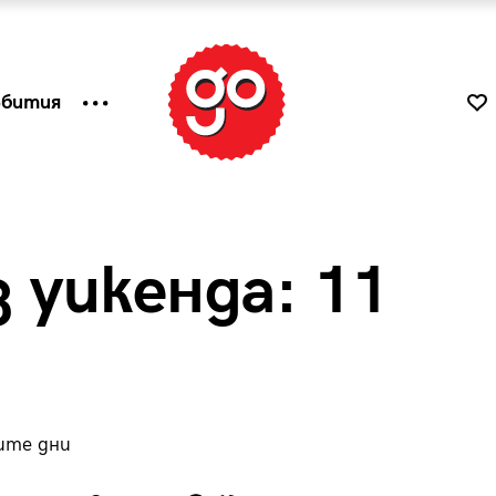
ъбития
 уикенда: 11
ите дни
к
Tender is the Wine – Какво
чаша
се пие на Лазурния бряг