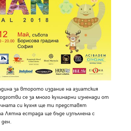
адина за второто издание на азиатския
дготви се за много кулинарни изненади от
чната си кухня ще ти представят
а Лятна естрада ще бъде изпълнена с
 ден.