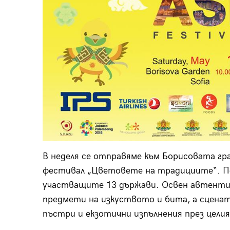
В неделя се отправяме към Борисовата гр
фестивал „Цветовете на традициите“. По
участващите 13 държави. Освен автенти
предмети на изкуството и бита, а сценат
пъстри и екзотични изпълнения през целия