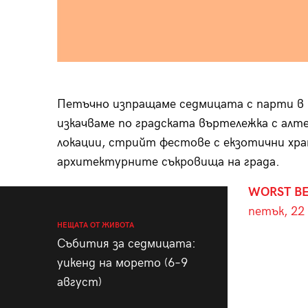
Петъчно изпращаме седмицата с парти в C
изкачваме по градската въртележка с ал
локации, стрийт фестове с екзотични хран
архитектурните съкровища на града.
WORST BE
петък, 22
НЕЩАТА ОТ ЖИВОТА
Събития за седмицата:
уикенд на морето (6–9
август)