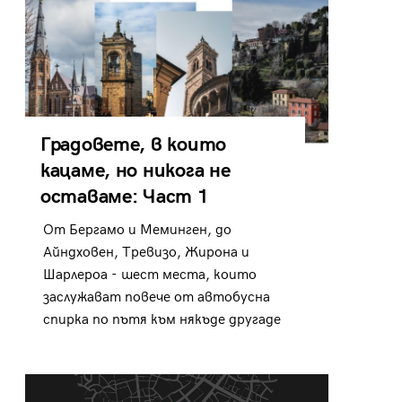
Градовете, в които
кацаме, но никога не
оставаме: Част 1
От Бергамо и Меминген, до
Айндховен, Тревизо, Жирона и
Шарлероа - шест места, които
заслужават повече от автобусна
спирка по пътя към някъде другаде