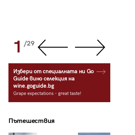
1
2
/29
/
Избери от специалната ни Go
Guide вино селекция на
wine.goguide.bg
Grape expectations - great taste!
Пътешествия