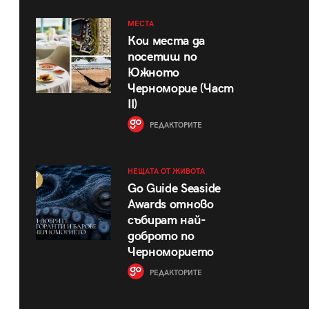
МЕСТА
Кои места да
посетиш по
Южното
Черноморие (Част
II)
РЕДАКТОРИТЕ
НЕЩАТА ОТ ЖИВОТА
Go Guide Seaside
Awards отново
събират най-
доброто по
Черноморието
РЕДАКТОРИТЕ