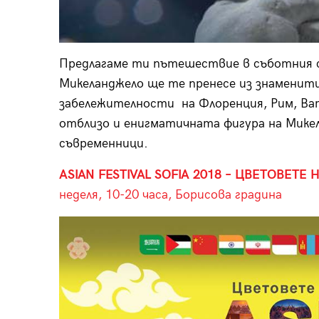
Предлагаме ти пътешествие в съботния с
Микеланджело ще те пренесе из знаменит
забележителности на Флоренция, Рим, Ва
отблизо и енигматичната фигура на Мике
съвременници.
ASIAN FESTIVAL SOFIA 2018 – ЦВЕТОВЕТЕ
неделя, 10-20 часа, Борисова градина