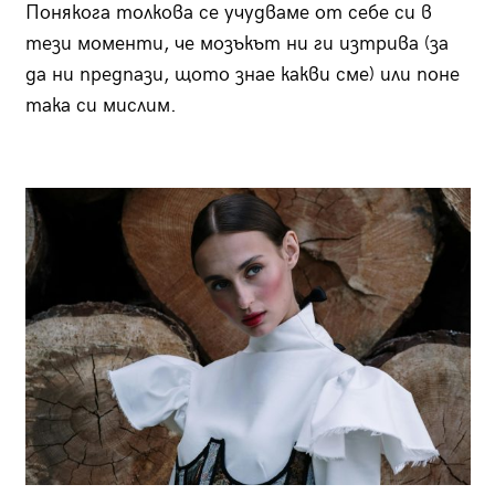
Понякога толкова се учудваме от себе си в
тези моменти, че мозъкът ни ги изтрива (за
да ни предпази, щото знае какви сме) или поне
така си мислим.