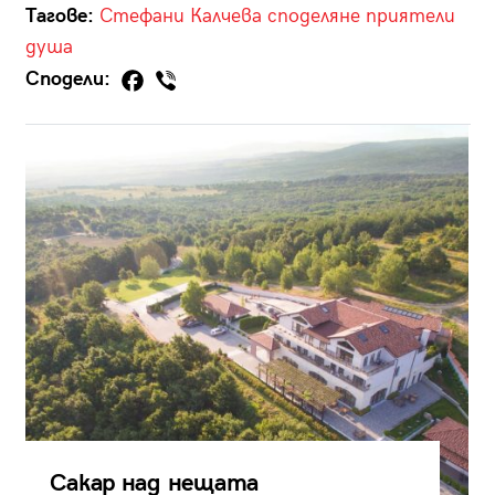
Тагове:
Стефани Калчева
споделяне
приятели
душа
Сподели:
Сакар над нещата