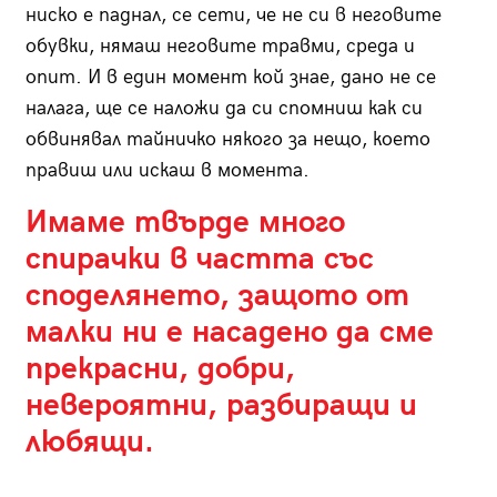
ниско е паднал, се сети, че не си в неговите
обувки, нямаш неговите травми, среда и
опит. И в един момент кой знае, дано не се
налага, ще се наложи да си спомниш как си
обвинявал тайничко някого за нещо, което
правиш или искаш в момента.
Имаме твърде много
спирачки в частта със
споделянето, защото от
малки ни е насадено да сме
прекрасни, добри,
невероятни, разбиращи и
любящи.