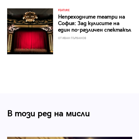
FEATURE
Непреходните театри на
София: Зад кулисите на
един по-различен спектакъл
ОТ ИВАН ПЪРВАНОВ
В този ред на мисли