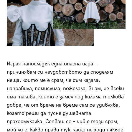
Играя напоследък една опасна игра –
причинявам си неудобството да споделям
неща, които ме е срам, че съм казала,
направила, помислила, пожелала. Знам, че всеки
има такива, които е замел под килима толкова
добре, че от време на време сам се удивлява,
когато реши да пусне душевната
прахосмукачка. Сепваш се – чий е този срам,
мой ли е, какво прави тук, защо не ходи някъде