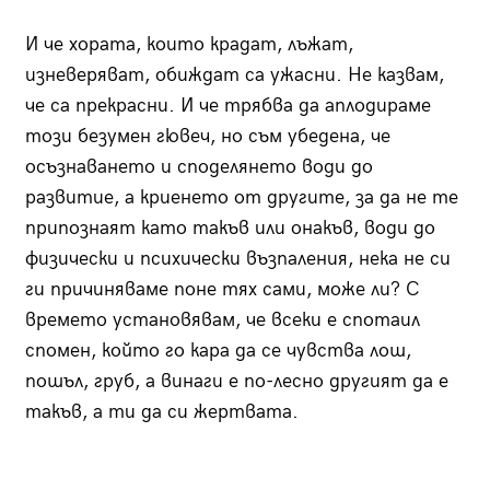
И че хората, които крадат, лъжат,
изневеряват, обиждат са ужасни. Не казвам,
че са прекрасни. И че трябва да аплодираме
този безумен гювеч, но съм убедена, че
осъзнаването и споделянето води до
развитие, а криенето от другите, за да не те
припознаят като такъв или онакъв, води до
физически и психически възпаления, нека не си
ги причиняваме поне тях сами, може ли? С
времето установявам, че всеки е спотаил
спомен, който го кара да се чувства лош,
пошъл, груб, а винаги е по-лесно другият да е
такъв, а ти да си жертвата.