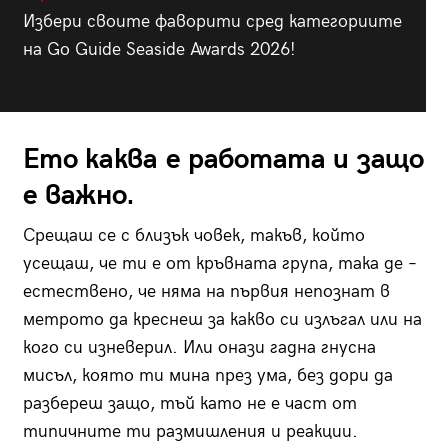
Избери своите фаворити сред категориите
на Go Guide Seaside Awards 2026!
Ето каква е работата и защо
е важно.
Срещаш се с близък човек, такъв, който
усещаш, че ти е от кръвната група, така де –
естествено, че няма на първия непознат в
метрото да креснеш за какво си излъгал или на
кого си изневерил. Или онази гадна гнусна
мисъл, която ти мина през ума, без дори да
разбереш защо, тъй като не е част от
типичните ти размишления и реакции.