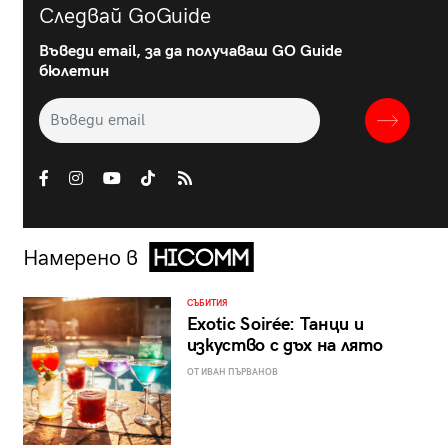
Следвай GoGuide
Въведи email, за да получаваш GO Guide
бюлетин
Намерено в
СЪБИТИЯ
Exotic Soirée: Танци и
изкуство с дъх на лято
ОТ ИВАН ПЪРВАНОВ