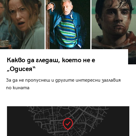
Какво да гледаш, което не е
„Одисея“
За да не пропуснеш и другите интересни заглавия
по кината