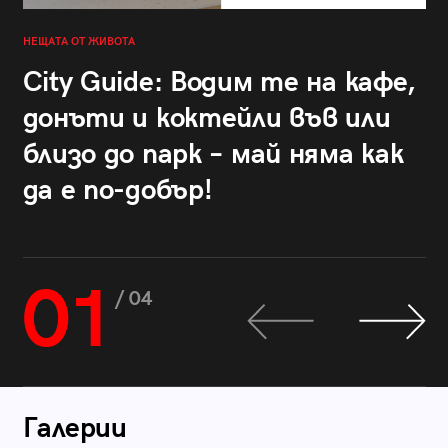
НЕЩАТА ОТ ЖИВОТА
City Guide: Водим те на кафе,
донъти и коктейли във или
близо до парк – май няма как
да е по-добър!
01
/ 04
Галерии