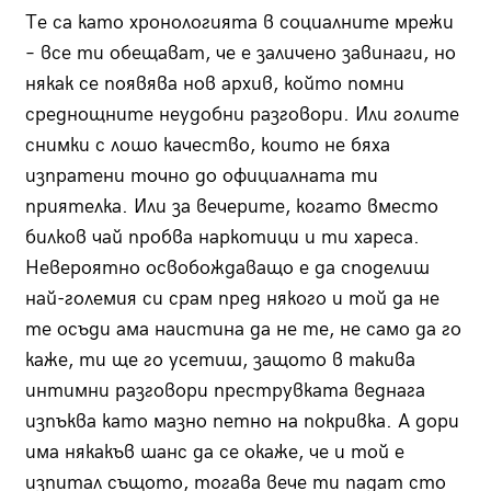
Те са като хронологията в социалните мрежи
– все ти обещават, че е заличено завинаги, но
някак се появява нов архив, който помни
среднощните неудобни разговори. Или голите
снимки с лошо качество, които не бяха
изпратени точно до официалната ти
приятелка. Или за вечерите, когато вместо
билков чай пробва наркотици и ти хареса.
Невероятно освобождаващо е да споделиш
най-големия си срам пред някого и той да не
те осъди ама наистина да не те, не само да го
каже, ти ще го усетиш, защото в такива
интимни разговори преструвката веднага
изпъква като мазно петно на покривка. А дори
има някакъв шанс да се окаже, че и той е
изпитал същото, тогава вече ти падат сто