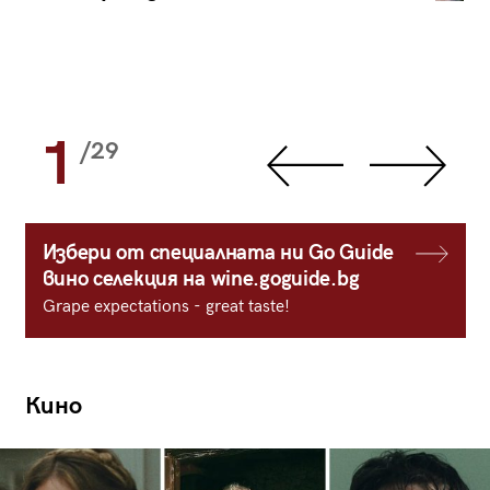
1
/29
Избери от специалната ни Go Guide
вино селекция на wine.goguide.bg
Grape expectations - great taste!
Кино