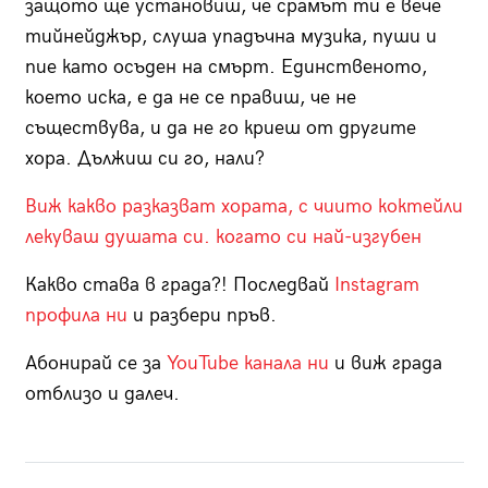
защото ще установиш, че срамът ти е вече
тийнейджър, слуша упадъчна музика, пуши и
пие като осъден на смърт. Единственото,
което иска, е да не се правиш, че не
съществува, и да не го криеш от другите
хора. Дължиш си го, нали?
Виж какво разказват хората, с чиито коктейли
лекуваш душата си. когато си най-изгубен
Какво става в града?! Последвай
Instagram
профила ни
и разбери пръв.
Абонирай се за
YouTube канала ни
и виж града
отблизо и далеч.