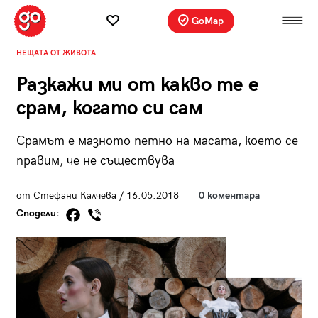
GoMap
НЕЩАТА ОТ ЖИВОТА
Разкажи ми от какво те е
срам, когато си сам
Срамът е мазното петно на масата, което се
правим, че не съществува
от Стефани Калчева / 16.05.2018
0 коментара
Сподели: