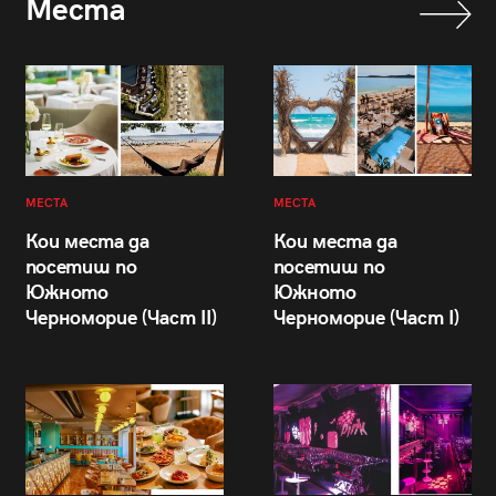
Места
МЕСТА
МЕСТА
Кои места да
Кои места да
посетиш по
посетиш по
Южното
Южното
Черноморие (Част II)
Черноморие (Част I)