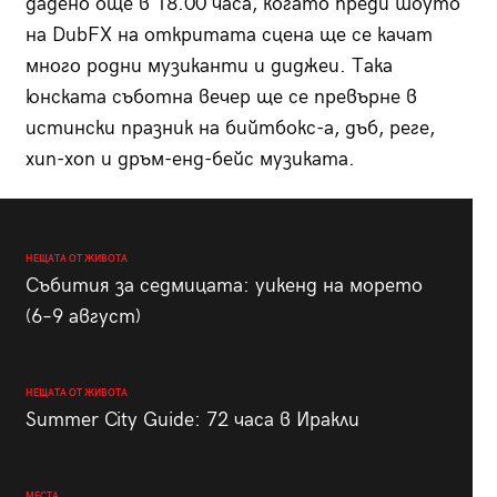
дадено още в 18.00 часа, когато преди шоуто
на DubFX на откритата сцена ще се качат
много родни музиканти и диджеи. Така
юнската съботна вечер ще се превърне в
истински празник на бийтбокс-а, дъб, реге,
хип-хоп и дръм-енд-бейс музиката.
НЕЩАТА ОТ ЖИВОТА
Събития за седмицата: уикенд на морето
(6–9 август)
НЕЩАТА ОТ ЖИВОТА
Summer City Guide: 72 часа в Иракли
МЕСТА