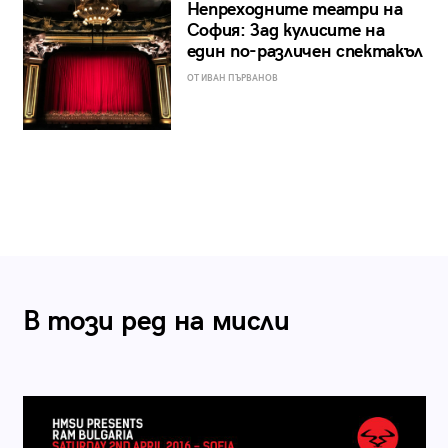
Непреходните театри на
София: Зад кулисите на
един по-различен спектакъл
ОТ ИВАН ПЪРВАНОВ
В този ред на мисли