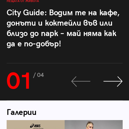
НЕЩАТА ОТ ЖИВОТА
City Guide: Водим те на кафе,
донъти и коктейли във или
близо до парк – май няма как
да е по-добър!
01
/ 04
Галерии