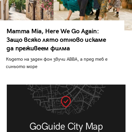
Mamma Mia, Here We Go Again:
Защо всяко лято отново искаме
да преживеем филма
Където на заден фон звучи ABBA, а пред теб е
синьото море