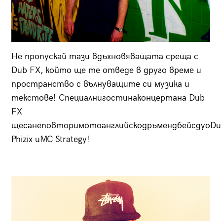
Не пропускай тази вдъхновяващата среща с
Dub FX, който ще те отведе в друго време и
пространство с вълнуващите си музика и
текстове! Специалнигостинаконцертана Dub
FX
щесанеповторимотоанглийскодръмендбейсдуоDu
Phizix иMC Strategy!