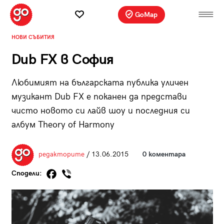
GoMap
НОВИ СЪБИТИЯ
Dub FX в София
Любимият на българската публика уличен
музикант Dub FX е поканен да представи
чисто новото си лайв шоу и последния си
албум Theory of Harmony
редакторите
/ 13.06.2015
0 коментара
Сподели: