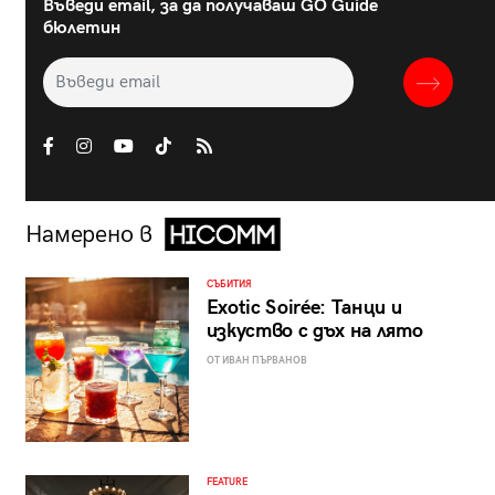
Въведи email, за да получаваш GO Guide
бюлетин
Намерено в
СЪБИТИЯ
Exotic Soirée: Танци и
изкуство с дъх на лято
ОТ ИВАН ПЪРВАНОВ
FEATURE