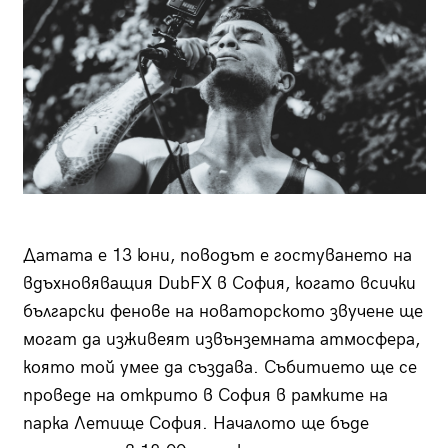
Датата е 13 юни, поводът е гостуването на
вдъхновяващия DubFX в София, когато всички
български фенове на новаторското звучене ще
могат да изживеят извънземната атмосфера,
която той умее да създава. Събитието ще се
проведе на открито в София в рамките на
парка Летище София. Началото ще бъде