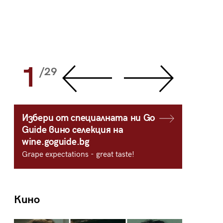
1
2
/29
/
Избери от специалната ни Go
Guide вино селекция на
wine.goguide.bg
Grape expectations - great taste!
Кино