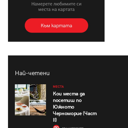
Най-четени
МЕСТА
Кои места да
посетиш по
Южното
Черноморие (Част
II)