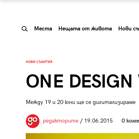
Места
Нещата от живота
Нови с
НОВИ СЪБИТИЯ
ONE DESIGN
Между 19 и 20 юни ще се дигитализираме
редакторите
/ 19.06.2015
0 ком
 Shareable:
Summer Prelude: ка
лги вечери и
започва лятото в 