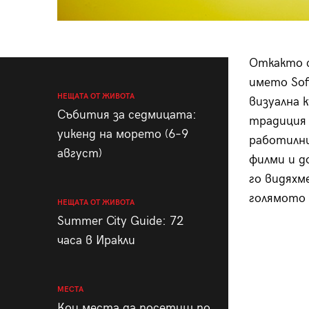
Откакто с
името Sof
НЕЩАТА ОТ ЖИВОТА
визуална 
Събития за седмицата:
традиция 
уикенд на морето (6–9
работилни
август)
филми и 
го видяхм
голямото
НЕЩАТА ОТ ЖИВОТА
Summer City Guide: 72
часа в Иракли
МЕСТА
Кои места да посетиш по