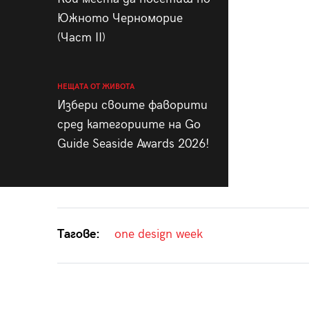
Южното Черноморие
(Част II)
НЕЩАТА ОТ ЖИВОТА
Избери своите фаворити
сред категориите на Go
Guide Seaside Awards 2026!
Тагове:
one design week