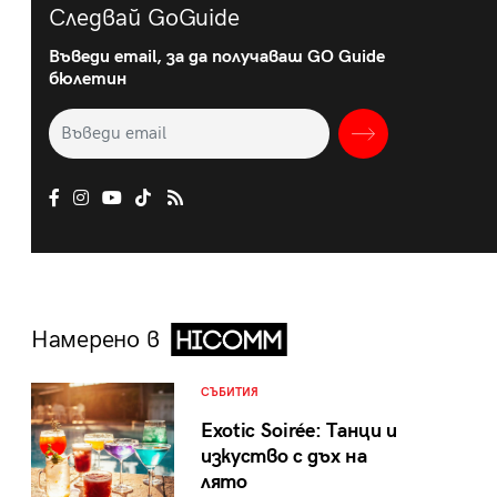
Следвай GoGuide
Въведи email, за да получаваш GO Guide
бюлетин
Намерено в
СЪБИТИЯ
Exotic Soirée: Танци и
изкуство с дъх на
лято