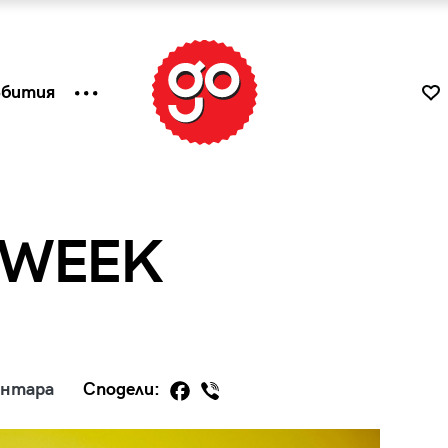
ъбития
 WEEK
ентара
Сподели:
к
Tender is the Wine – Какво
чаша
се пие на Лазурния бряг