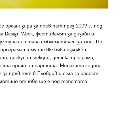
е организира за пръв път през 2009 г. под
ia Design Week, фестивалът за дизайн и
култура си стана емблематичен за юни. По
програмата му ще включва изложби,
ци, дискусии, лекции, детска програма,
доста приятни партита. Миналата година
е за пръв път в Пловдив и сега за радост
 готино отново ще е под тепетата.