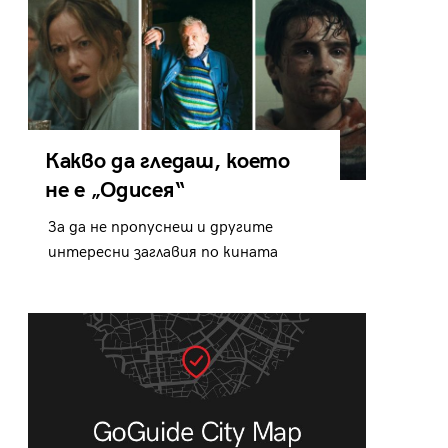
Какво да гледаш, което
не е „Одисея“
За да не пропуснеш и другите
интересни заглавия по кината