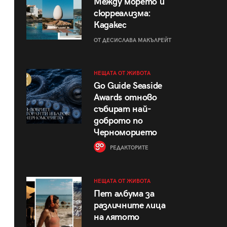
Между морето и
сюрреализма:
Кадакес
ОТ ДЕСИСЛАВА МАКЪЛРЕЙТ
НЕЩАТА ОТ ЖИВОТА
Go Guide Seaside
Awards отново
събират най-
доброто по
Черноморието
РЕДАКТОРИТЕ
НЕЩАТА ОТ ЖИВОТА
Пет албума за
различните лица
на лятото