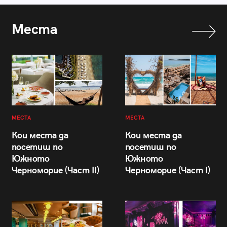
Места
МЕСТА
МЕСТА
Кои места да
Кои места да
посетиш по
посетиш по
Южното
Южното
Черноморие (Част II)
Черноморие (Част I)