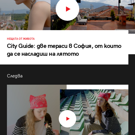
НЕЩАТА ОТ ЖИВОТА
City Guide: две тераси в София, от които
да се насладиш на лятото
Следва