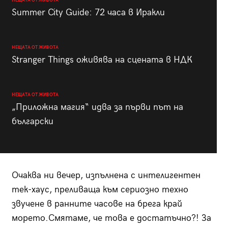
НЕЩАТА ОТ ЖИВОТА
Summer City Guide: 72 часа в Иракли
НЕЩАТА ОТ ЖИВОТА
Stranger Things оживява на сцената в НДК
НЕЩАТА ОТ ЖИВОТА
„Приложна магия“ идва за първи път на
български
Очаква ни вечер, изпълнена с интелигентен
тек-хаус, преливаща към сериозно техно
звучене в ранните часове на брега край
морето.Смятаме, че това е достатъчно?! За