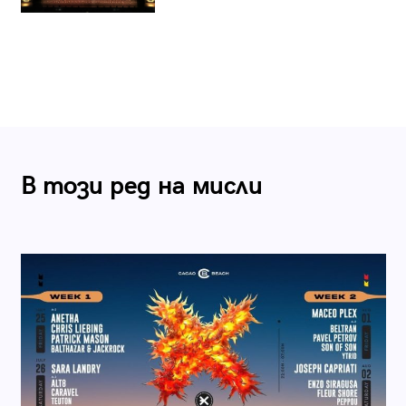
В този ред на мисли