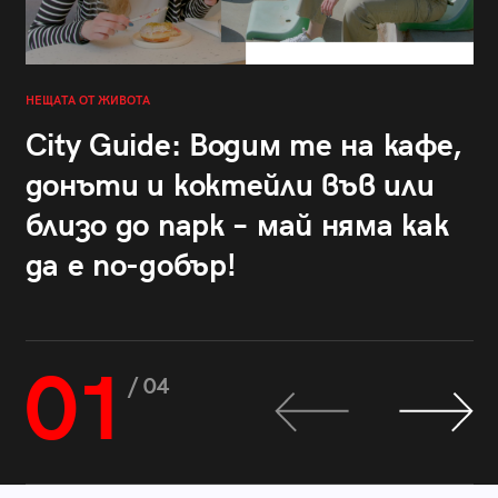
НЕЩАТА ОТ ЖИВОТА
City Guide: Водим те на кафе,
донъти и коктейли във или
близо до парк – май няма как
да е по-добър!
01
/ 04