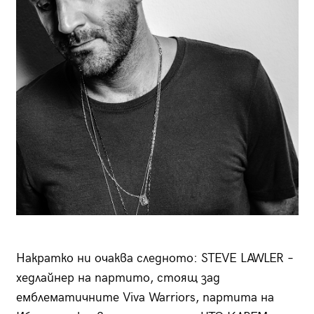
Накратко ни очаква следното: STEVE LAWLER –
хедлайнер на партито, стоящ зад
емблематичните Viva Warriors, партита на