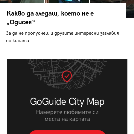
Какво да гледаш, което не е
„Одисея“
За да не пропуснеш и другите интересни заглавия
по кината