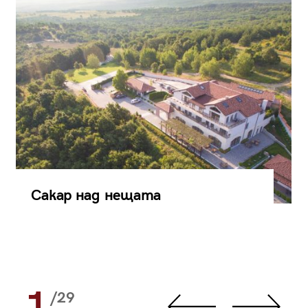
Сакар над нещата
1
/29