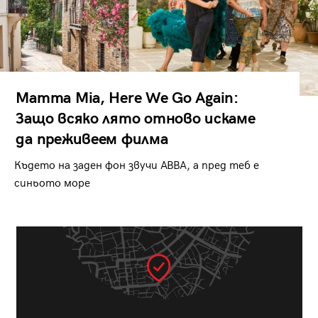
Mamma Mia, Here We Go Again:
Защо всяко лято отново искаме
да преживеем филма
Където на заден фон звучи ABBA, а пред теб е
синьото море