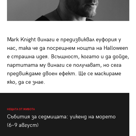
Mark Knight винаги е предизвиквал еуфория у
нас, така че да посрещнем нощта на Halloween
е страшна идея. Всъщност, когато и да дойде,
партитата му винаги се получават, но сега
предвиждаме двоен ефект. Ще се маскираме
яко, да се знае.
НЕЩАТА ОТ ЖИВОТА
Събития за седмицата: уикенд на морето
(6–9 август)