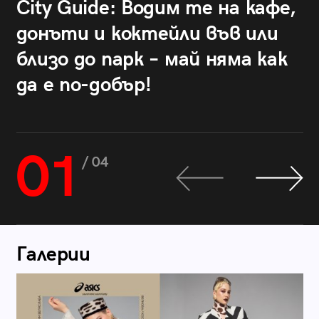
City Guide: Водим те на кафе,
донъти и коктейли във или
близо до парк – май няма как
да е по-добър!
01
/ 04
Галерии