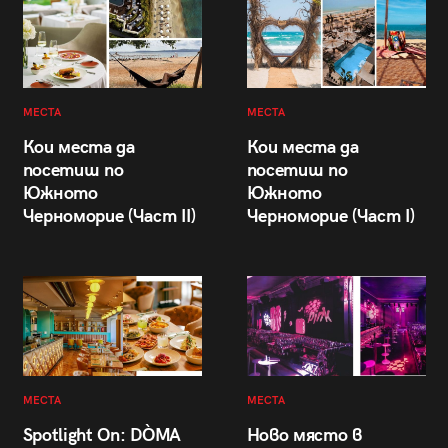
МЕСТА
МЕСТА
Кои места да
Кои места да
посетиш по
посетиш по
Южното
Южното
Черноморие (Част II)
Черноморие (Част I)
МЕСТА
МЕСТА
Spotlight On: DÒMA
Ново място в