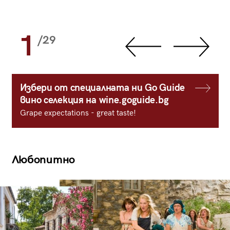
1
/29
Избери от специалната ни Go Guide
вино селекция на wine.goguide.bg
Grape expectations - great taste!
Любопитно