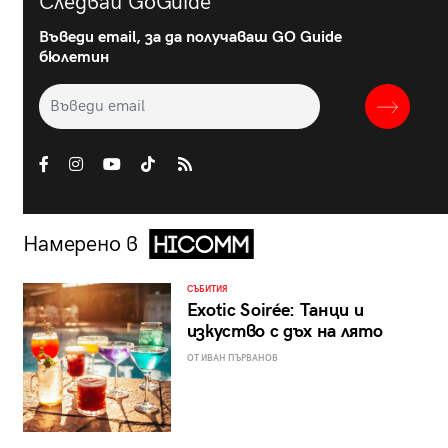
Следвай GoGuide
Въведи email, за да получаваш GO Guide
бюлетин
Намерено в
СЪБИТИЯ
Exotic Soirée: Танци и
изкуство с дъх на лято
ОТ ИВАН ПЪРВАНОВ