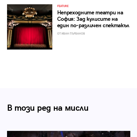
FEATURE
Непреходните театри на
София: Зад кулисите на
един по-различен спектакъл
ОТ ИВАН ПЪРВАНОВ
В този ред на мисли