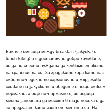
Брънч е смесица между breakfast (закуска) и
lunch (обяд) и е достатъчно добро хрумване,
че да ни спести нуждата да лепваме етикети
на храненията си. За градските хора като нас
съботно-неделното хармонично и мързеливо
сливане на закуските и обедите е нещо съвсем
нормално, а още по-нормално е, че редица
места започнаха да мислят в тази посока и да
го предлагат като част от менюто си. На