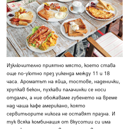
Изключително приятно място, което става
още по-уютно през уикенда между 11 и 18
часа. Ароматът на яйца, тостове, наденички,
хрупкав бекон, пухкави палачинки се носи
отдалеч, а ние обожаваме губенето на време
над чаша кафе американо, която
сервитьорите никога не оставят празна. И
тук всяка комбинация от вкусотии си има