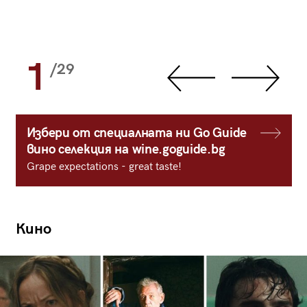
1
/29
Избери от специалната ни Go Guide
вино селекция на wine.goguide.bg
Grape expectations - great taste!
Кино