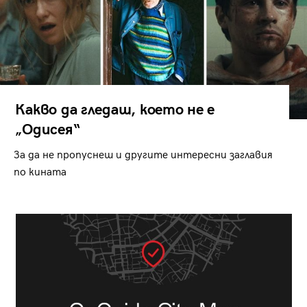
Какво да гледаш, което не е
„Одисея“
За да не пропуснеш и другите интересни заглавия
по кината