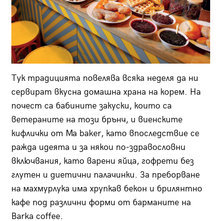
Тук традицията повелява всяка неделя да ни
сервират вкусна домашна храна на корем. На
почест са бабините закуски, които са
ветераните на този брънч, и виенските
кифлички от Ma baker, като впоследствие се
ражда идеята и за някои по-здравословни
включвания, като варени яйца, гофрети без
глутен и диетични палачинки. За преборване
на махмурлука има хрупкав бекон и брилянтно
кафе под различни форми от барманите на
Barka coffee.