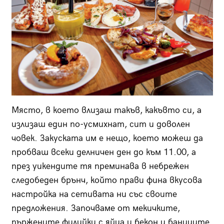
Място, в което влизаш такъв, какъвто си, а
излизаш един по-усмихнат, сит и доволен
човек. Закуската им е нещо, което можеш да
пробваш всеки делничен ден до към 11.00, а
през уикендите тя преминава в небрежен
следобеден брънч, който прави фина вкусова
настройка на сетивата ни със своите
предложения. Започваме от мекичките,
пържените филийки с яйца и бекон и баниците