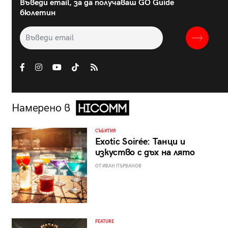
Въведи email, за да получаваш GO Guide
бюлетин
Намерено в
СЪБИТИЯ
Exotic Soirée: Танци и
изкуство с дъх на лято
ОТ ИВАН ПЪРВАНОВ
FEATURE