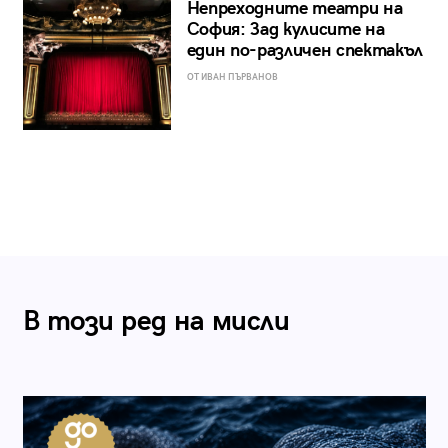
Непреходните театри на
София: Зад кулисите на
един по-различен спектакъл
ОТ ИВАН ПЪРВАНОВ
В този ред на мисли