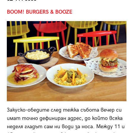
BOOM! BURGERS & BOOZE
Закуско-обедите след тежка събота вечер си
имат точно дефиниран адрес, до който всяка
неделя гладът сам ни води за носа. Между 11 и