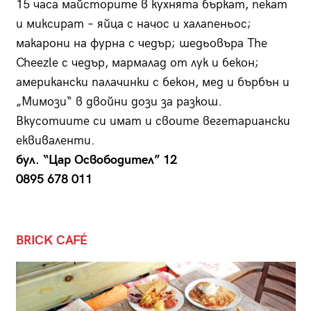
15 часа майсторите в кухнята бъркат, пекат
и мик­сират – яйца с начос и халапеньос;
макарони на фурна с чедър; шедьовъра The
Cheezle с чедър, мармалад от лук и бекон;
американски палачинки с бекон, мед и бърбън и
„Мимози“ в двойни дози за разкош.
Вкусотиите си имат и своите вегетариански
еквиваленти.
бул. “Цар Освободител” 12
0895 678 011
BRICK CAFÉ