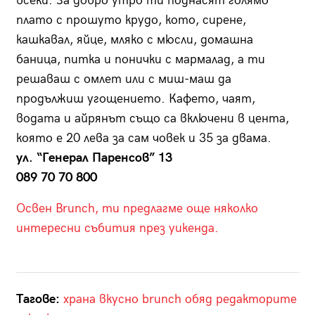
всеки. За добро утро ти поднасят голямо
плато с прошуто крудо, кото, сирене,
кашкавал, яйце, мляко с мюсли, домашна
баница, питка и понички с мармалад, а ти
решаваш с омлет или с миш-маш да
продължиш угощението. Кафето, чаят,
водата и айрянът също са включени в цента,
която е 20 лева за сам човек и 35 за двама.
ул. “Генерал Паренсов” 13
089 70 70 800
Освен Brunch, ти предлагме още няколко
интересни събития през уикенда.
Тагове:
храна
вкусно
brunch
обяд
редакторите