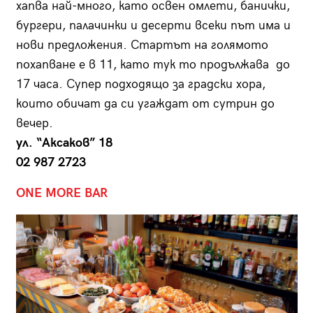
хапва най-много, като освен омлети, банички,
бургери, палачинки и десерти всеки път има и
нови предложения. Стартът на голямото
похапване е в 11, като тук то продължава до
17 часа. Супер подходящо за градски хора,
които обичат да си угаждат от сутрин до
вечер.
ул. “Аксаков” 18
02 987 2723
ONE MORE BAR