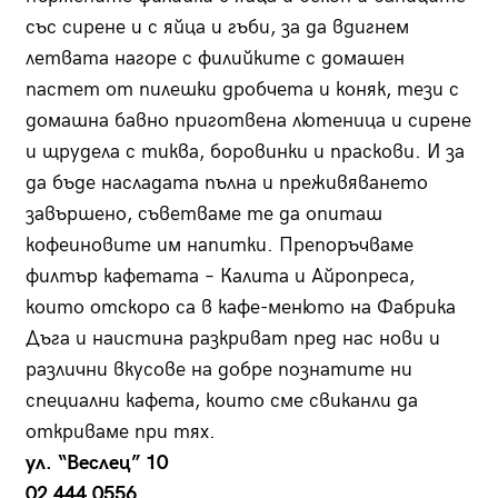
със сирене и с яйца и гъби, за да вдигнем
летвата нагоре с филийките с домашен
пастет от пилешки дробчета и коняк, тези с
домашна бавно приготвена лютеница и сирене
и щрудела с тиква, боровинки и праскови. И за
да бъде насладата пълна и преживяването
завършено, съветваме те да опиташ
кофеиновите им напитки. Препоръчваме
филтър кафетата – Калита и Айропреса,
които отскоро са в кафе-менюто на Фабрика
Дъга и наистина разкриват пред нас нови и
различни вкусове на добре познатите ни
специални кафета, които сме свиканли да
откриваме при тях.
ул. “Веслец” 10
02 444 0556