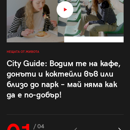
НЕЩАТА ОТ ЖИВОТА
City Guide: Водим те на кафе,
донъти и коктейли във или
близо до парк – май няма как
да е по-добър!
/ 04