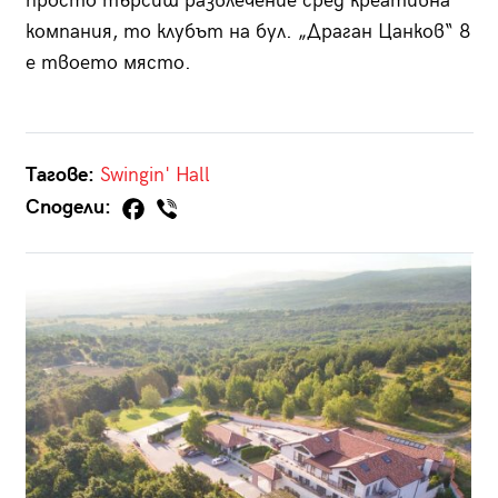
просто търсиш развлечение сред креативна
компания, то клубът на бул. „Драган Цанков“ 8
е твоето място.
Тагове:
Swingin' Hall
Сподели: