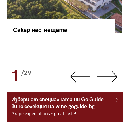
Сакар над нещата
1
/29
Избери от специалната ни Go Guide
вино селекция на wine.goguide.bg
Grape expectations - great taste!