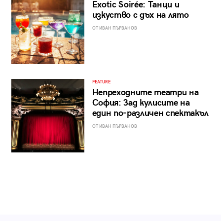
Exotic Soirée: Танци и
изкуство с дъх на лято
ОТ ИВАН ПЪРВАНОВ
FEATURE
Непреходните театри на
София: Зад кулисите на
един по-различен спектакъл
ОТ ИВАН ПЪРВАНОВ