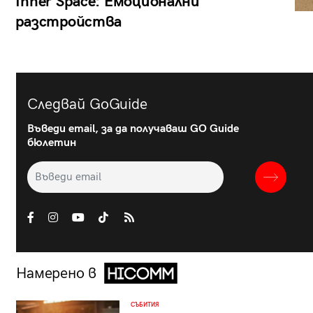
Inner Space: Емоционални
разстройства
Следвай GoGuide
Въведи email, за да получаваш GO Guide
бюлетин
Намерено в
СЪБИТИЯ