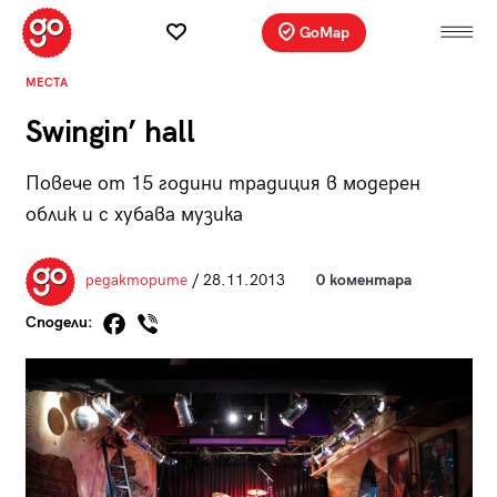
GoMap
МЕСТА
Swingin’ hall
Повече от 15 години традиция в модерен
облик и с хубава музика
редакторите
/ 28.11.2013
0 коментара
Сподели: