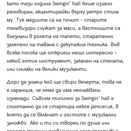
като тази година Swingin’ hall беше изцяло
реновиран, акцентирайки върху ретро стила
му. Тук медиите са на почит – старите
телевизори служат за маси, а вестниците са
влезнали в ролята на тапети, старателно
залепени на тавана с декупажна техника. Във
всяка посока ще откриеш нещо интересно –
някой готин инструмент, закачен на стената,
или снимки на велики музиканти.
Дори да знаеш кой ще свири вечерта, това не
е гаранция, че няма да има неочаквани
изненади. Съвсем типично за Swingin’ hall е
спонтанно да се стартира някоя jamсесия, в
която да се включат и гостите с музикални
заложби. Ако и ти си творец по душа или