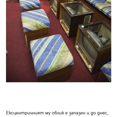
Ексцентричният му облик е запазен и до днес,