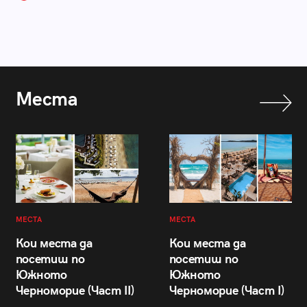
Места
МЕСТА
МЕСТА
Кои места да
Кои места да
посетиш по
посетиш по
Южното
Южното
Черноморие (Част II)
Черноморие (Част I)