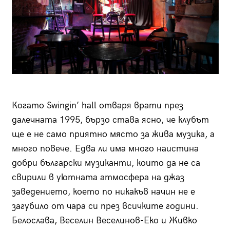
Когато Swingin’ hall отваря врати през
далечната 1995, бързо става ясно, че клубът
ще е не само приятно място за жива музика, а
много повече. Едва ли има много наистина
добри български музиканти, които да не са
свирили в уютната атмосфера на джаз
заведението, което по никакъв начин не е
загубило от чара си през всичките години.
Белослава, Веселин Веселинов-Еко и Живко