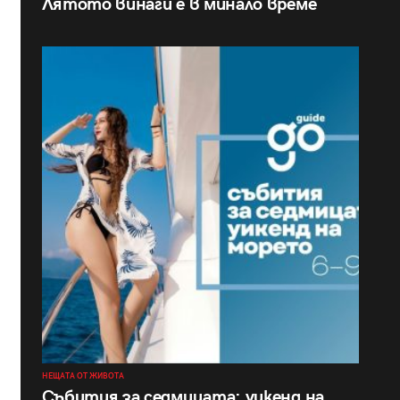
Лятото винаги е в минало време
НЕЩАТА ОТ ЖИВОТА
Събития за седмицата: уикенд на