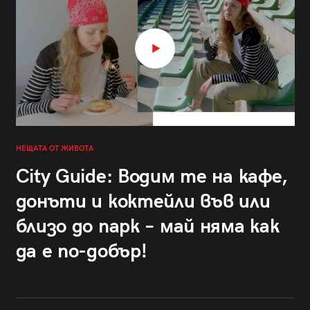
НЕЩАТА ОТ ЖИВОТА
City Guide: Водим те на кафе,
донъти и коктейли във или
близо до парк – май няма как
да е по-добър!