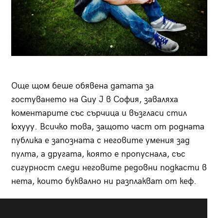
Още щом беше обявена датата за
гостуването на Guy J в София, заваляха
коментарите със сърчица и възгласи стил
юхууу. Всичко това, защото част от родната
публика е запозната с неговите умения зад
пулта, а другата, която е пропуснала, със
сигурност следи неговите редовни подкасти в
нета, които буквално ни разплакват от кеф.