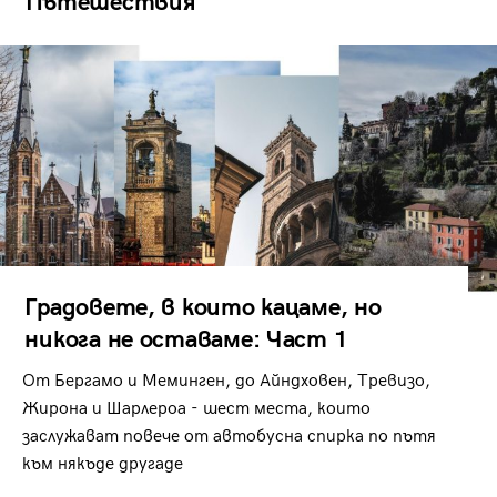
Пътешествия
Градовете, в които кацаме, но
никога не оставаме: Част 1
От Бергамо и Меминген, до Айндховен, Тревизо,
Жирона и Шарлероа - шест места, които
заслужават повече от автобусна спирка по пътя
към някъде другаде