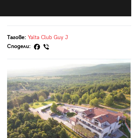
Тагове:
Yalta Club
Guy J
Сподели: