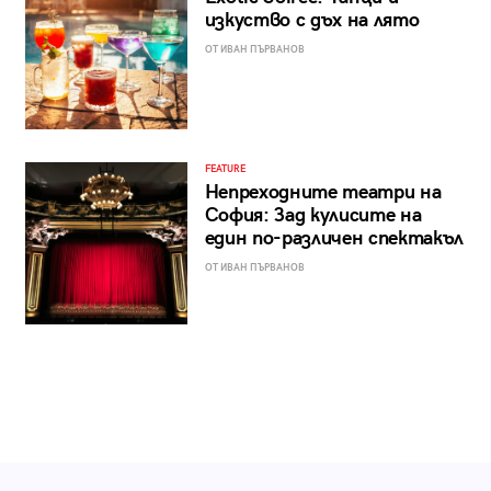
изкуство с дъх на лято
ОТ ИВАН ПЪРВАНОВ
FEATURE
Непреходните театри на
София: Зад кулисите на
един по-различен спектакъл
ОТ ИВАН ПЪРВАНОВ