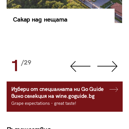
Сакар над нещата
1
/29
Избери от специалната ни Go Guide
вино селекция на wine.goguide.bg
Grape expectations - great taste!