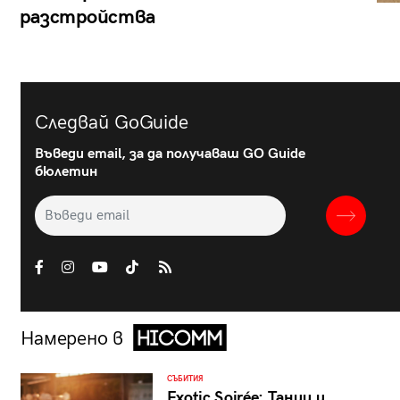
разстройства
Следвай GoGuide
Въведи email, за да получаваш GO Guide
бюлетин
Намерено в
СЪБИТИЯ
Exotic Soirée: Танци и