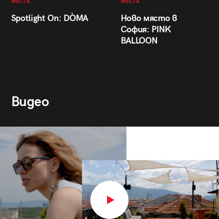
МЕСТА
МЕСТА
Spotlight On: DÒMA
Ново място в
София: PINK
BALLOON
Видео