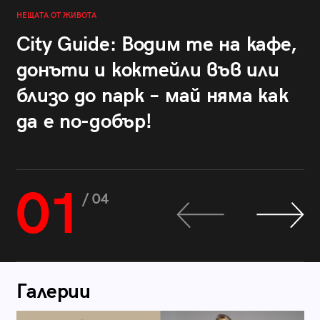
НЕЩАТА ОТ ЖИВОТА
City Guide: Водим те на кафе,
донъти и коктейли във или
близо до парк – май няма как
да е по-добър!
01
/ 04
Галерии