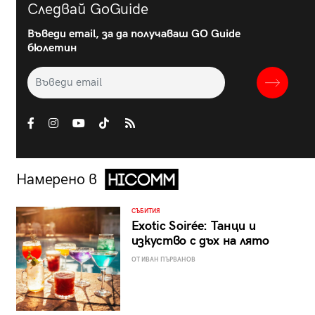
Следвай GoGuide
Въведи email, за да получаваш GO Guide
бюлетин
Намерено в
СЪБИТИЯ
Exotic Soirée: Танци и
изкуство с дъх на лято
ОТ ИВАН ПЪРВАНОВ