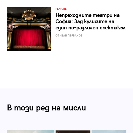
FEATURE
Непреходните театри на
София: Зад кулисите на
един по-различен спектакъл
ОТ ИВАН ПЪРВАНОВ
В този ред на мисли