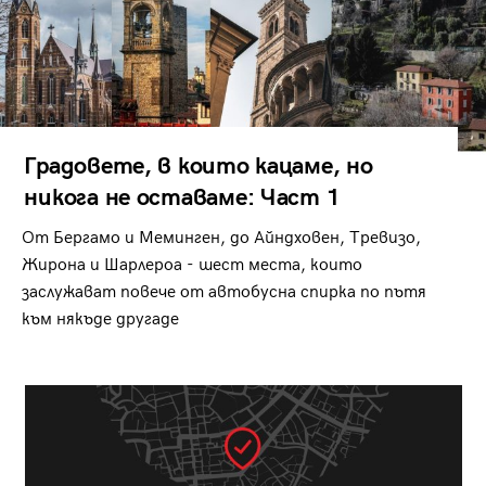
Градовете, в които кацаме, но
никога не оставаме: Част 1
От Бергамо и Меминген, до Айндховен, Тревизо,
Жирона и Шарлероа - шест места, които
заслужават повече от автобусна спирка по пътя
към някъде другаде