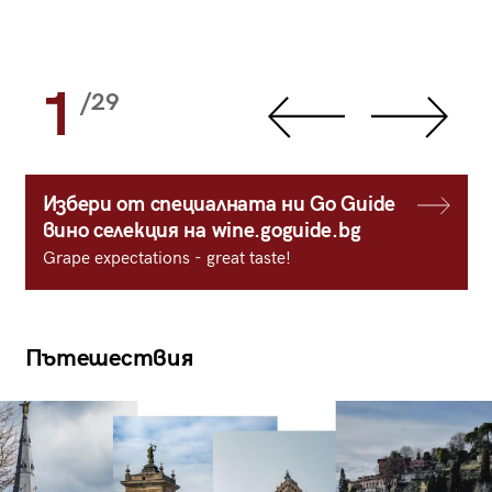
1
/29
Избери от специалната ни Go Guide
вино селекция на wine.goguide.bg
Grape expectations - great taste!
Пътешествия