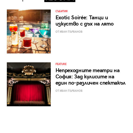
СЪБИТИЯ
Exotic Soirée: Танци и
изкуство с дъх на лято
ОТ ИВАН ПЪРВАНОВ
FEATURE
Непреходните театри на
София: Зад кулисите на
един по-различен спектакъл
ОТ ИВАН ПЪРВАНОВ