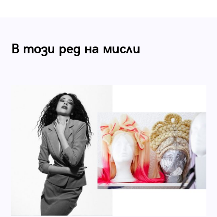
В този ред на мисли