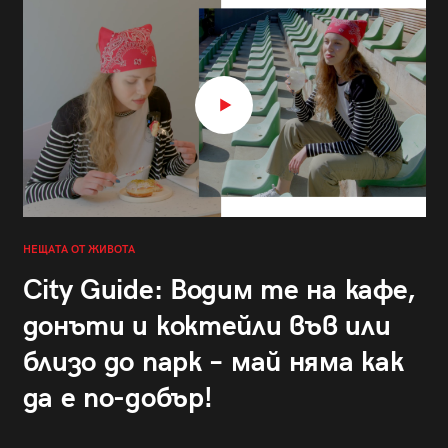
НЕЩАТА ОТ ЖИВОТА
City Guide: Водим те на кафе,
донъти и коктейли във или
близо до парк – май няма как
да е по-добър!