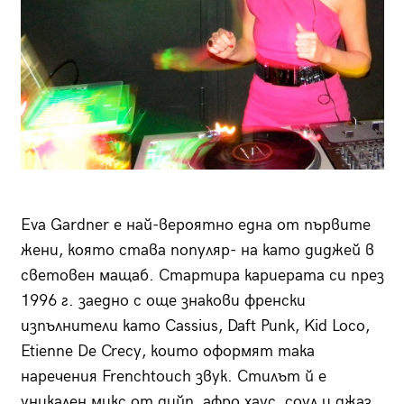
Еva Gardner е най-вероятно една от първите
жени, която става популяр- на като диджей в
световен мащаб. Стартира кариерата си през
1996 г. заедно с още знакови френски
изпълнители като Cassius, Daft Punk, Kid Loco,
Etienne De Crecy, които оформят така
наречения Frenchtouch звук. Стилът й е
уникален микс от дийп, афро хаус, соул и джаз.