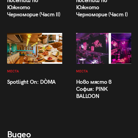
посетиш по
посетиш по
Южното
Южното
Черноморие (Част II)
Черноморие (Част I)
МЕСТА
МЕСТА
Spotlight On: DÒMA
Ново място в
София: PINK
BALLOON
Видео