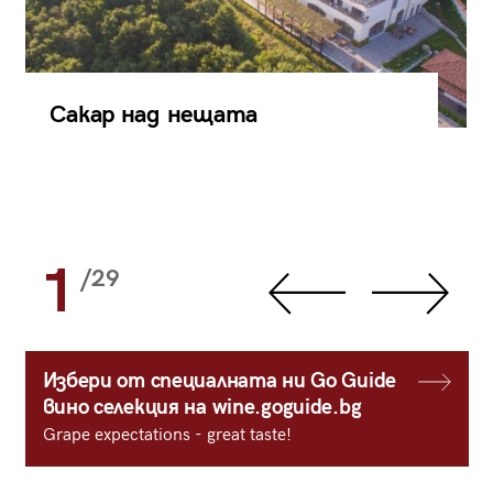
Сакар над нещата
1
/29
Избери от специалната ни Go Guide
вино селекция на wine.goguide.bg
Grape expectations - great taste!