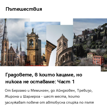
Пътешествия
Градовете, в които кацаме, но
никога не оставаме: Част 1
От Бергамо и Меминген, до Айндховен, Тревизо,
Жирона и Шарлероа - шест места, които
заслужават повече от автобусна спирка по пътя