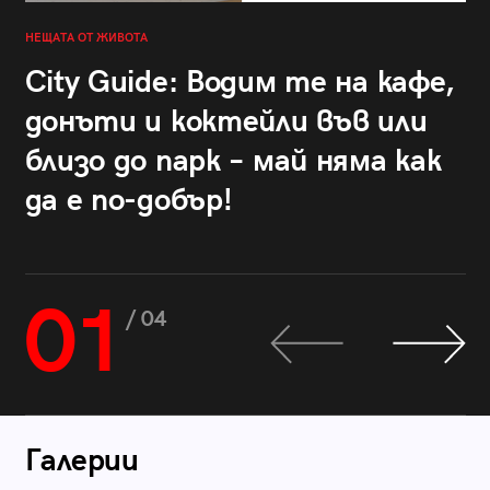
НЕЩАТА ОТ ЖИВОТА
City Guide: Водим те на кафе,
донъти и коктейли във или
близо до парк – май няма как
да е по-добър!
01
/ 04
Галерии