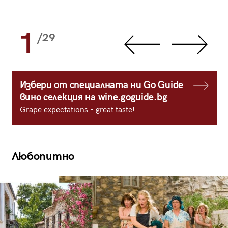
1
/29
Избери от специалната ни Go Guide
вино селекция на wine.goguide.bg
Grape expectations - great taste!
Любопитно