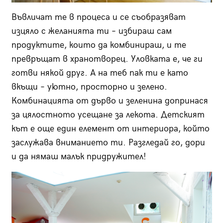
Въвличат те в процеса и се съобразяват
изцяло с желанията ти – избираш сам
продуктите, които да комбинираш, и те
превръщат в хранотворец. Уловката е, че ги
готви някой друг. А на теб пак ти е като
вкъщи – уютно, просторно и зелено.
Комбинацията от дърво и зеленина допринася
за цялостното усещане за лекота. Детският
кът е още един елемент от интериора, който
заслужава вниманието ти. Разгледай го, дори
и да нямаш малък придружител!