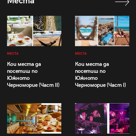
Места
МЕСТА
МЕСТА
Кои места да
Кои места да
посетиш по
посетиш по
Южното
Южното
Черноморие (Част II)
Черноморие (Част I)