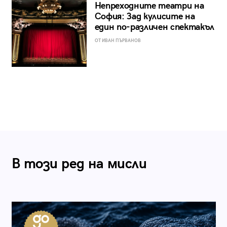
Непреходните театри на
София: Зад кулисите на
един по-различен спектакъл
ОТ ИВАН ПЪРВАНОВ
В този ред на мисли