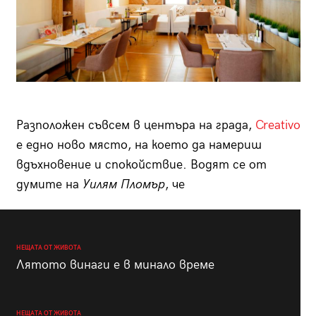
Разположен съвсем в центъра на града,
Creativo
e едно ново място, на което да намериш
вдъхновение и спокойствие. Водят се от
думите на
Уилям Пломър
, че
НЕЩАТА ОТ ЖИВОТА
Лятото винаги е в минало време
НЕЩАТА ОТ ЖИВОТА