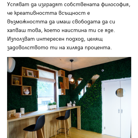
Успяват да изградят собствената философия,
че креативността всъщност е
възможността да имаш свободата да си
хапваш това, което наистина ти се яде.
Използват интересен подход, целящ
задоволството ти на хиляда процента.