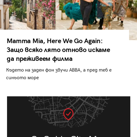
Mamma Mia, Here We Go Again:
Защо всяко лято отново искаме
да преживеем филма
Където на заден фон звучи ABBA, а пред теб е
синьото море