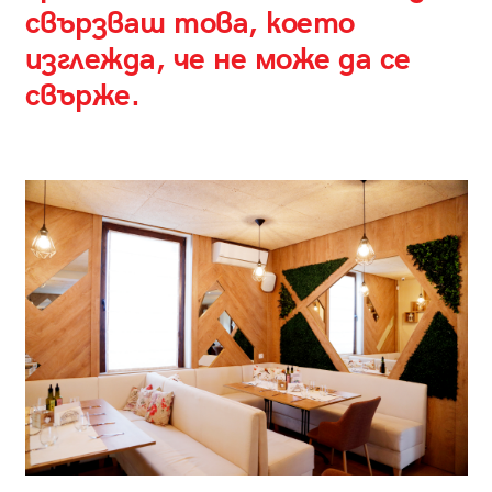
свързваш това, което
изглежда, че не може да се
свърже.