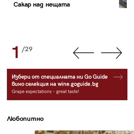
Сакар над нещата
1
/29
Избери от специалната ни Go Guide
вино селекция на wine.goguide.bg
Grape expectations - great taste!
Любопитно