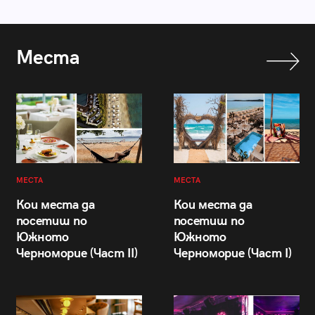
Места
МЕСТА
МЕСТА
Кои места да
Кои места да
посетиш по
посетиш по
Южното
Южното
Черноморие (Част II)
Черноморие (Част I)