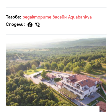
Тагове:
редакторите
басейн
Aquabankya
Сподели: