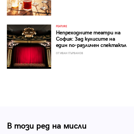
FEATURE
Непреходните театри на
София: Зад кулисите на
един по-различен спектакъл
ОТ ИВАН ПЪРВАНОВ
В този ред на мисли