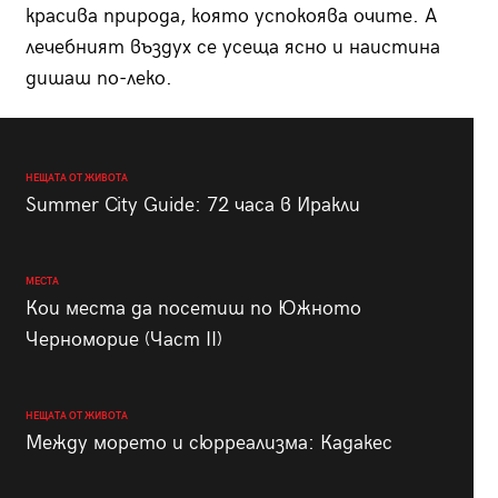
красива природа, която успокоява очите. А
лечебният въздух се усеща ясно и наистина
дишаш по-леко.
НЕЩАТА ОТ ЖИВОТА
Summer City Guide: 72 часа в Иракли
МЕСТА
Кои места да посетиш по Южното
Черноморие (Част II)
НЕЩАТА ОТ ЖИВОТА
Между морето и сюрреализма: Кадакес