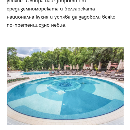
усилие. Събира най-доброто от
средиземноморската и българската
национална кухня и успява да задоволи всяко
по-претенциозно небце.