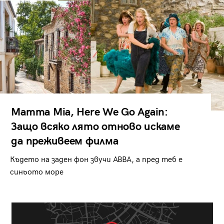
Mamma Mia, Here We Go Again:
Защо всяко лято отново искаме
да преживеем филма
Където на заден фон звучи ABBA, а пред теб е
синьото море