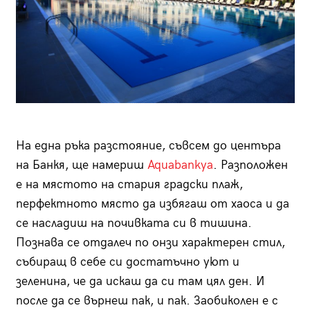
На една ръка разстояние, съвсем до центъра
на Банкя, ще намериш
Aquabankya
. Разположен
е на мястото на стария градски плаж,
перфектното място да избягаш от хаоса и да
се насладиш на почивката си в тишина.
Познава се отдалеч по онзи характерен стил,
събиращ в себе си достатъчно уют и
зеленина, че да искаш да си там цял ден. И
после да се върнеш пак, и пак. Заобиколен е с