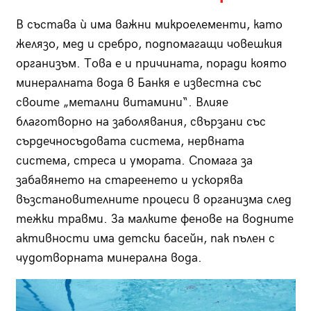
В състава ѝ има важни микроелементи, като
желязо, мед и сребро, подпомагащи човешкия
организъм. Това е и причината, поради която
минералната вода в Банкя е известна със
своите „метални витамини“. Влияе
благотворно на заболявания, свързани със
сърдечносъдовата система, нервната
система, стреса и умората. Спомага за
забавянето на стареенето и ускорява
възстановителните процеси в организма след
тежки травми. За малките фенове на водните
активности има детски басейн, пак пълен с
чудотворната минерална вода.