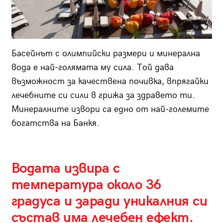
Басейнът с олимпийски размери и минерална
вода е най-голямата му сила. Той дава
възможност за качествена почивка, впрягайки
лечебните си сили в грижа за здравето ти.
Минералните извори са едно от най-големите
богатства на Банкя.
Водата извира с
температура около 36
градуса и заради уникалния си
състав има лечебен ефект.