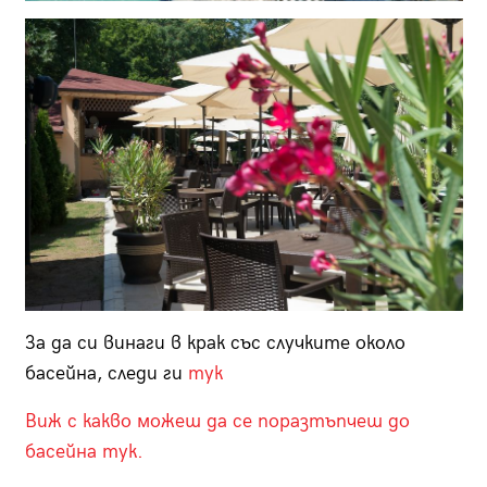
За да си винаги в крак със случките около
басейна, следи ги
тук
Виж с какво можеш да се поразтъпчеш до
басейна тук.