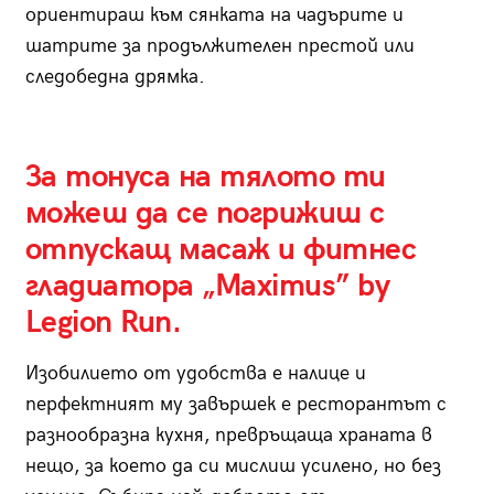
ориентираш към сянката на чадърите и
шатрите за продължителен престой или
следобедна дрямка.
За тонуса на тялото ти
можеш да се погрижиш с
отпускащ масаж и фитнес
гладиатора „Maximus” by
Legion Run.
Изобилието от удобства е налице и
перфектният му завършек е ресторантът с
разнообразна кухня, превръщаща храната в
нещо, за което да си мислиш усилено, но без