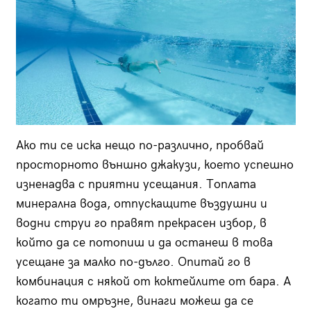
Ако ти се иска нещо по-различно, пробвай
просторното външно джакузи, което успешно
изненадва с приятни усещания. Топлата
минерална вода, отпускащите въздушни и
водни струи го правят прекрасен избор, в
който да се потопиш и да останеш в това
усещане за малко по-дълго. Опитай го в
комбинация с някой от коктейлите от бара. А
когато ти омръзне, винаги можеш да се