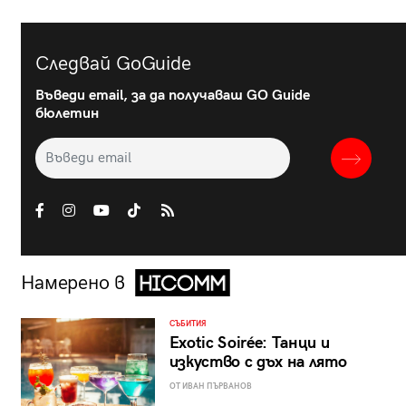
Следвай GoGuide
Въведи email, за да получаваш GO Guide
бюлетин
Намерено в
СЪБИТИЯ
Exotic Soirée: Танци и
изкуство с дъх на лято
ОТ ИВАН ПЪРВАНОВ