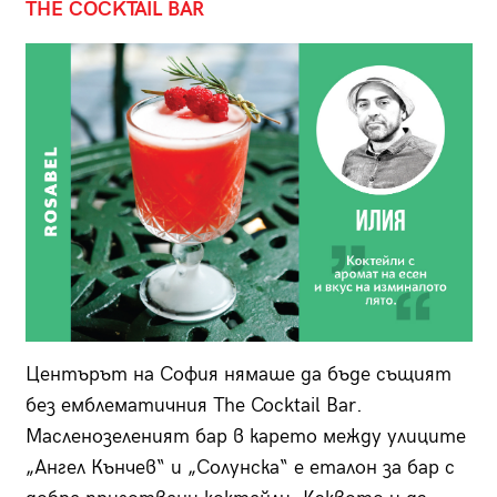
THE COCKTAIL BAR
Центърът на София нямаше да бъде същият
без емблематичния The Cocktail Bar.
Масленозеленият бар в карето между улиците
„Ангел Кънчев“ и „Солунска“ е еталон за бар с