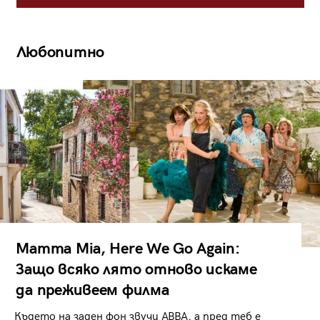
Любопитно
Mamma Mia, Here We Go Again:
Защо всяко лято отново искаме
да преживеем филма
Където на заден фон звучи ABBA, а пред теб е