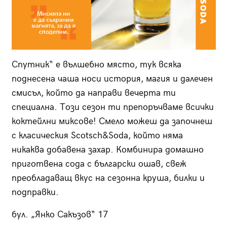
Спутник“ е вълшебно място, тук всяка
поднесена чаша носи история, магия и далечен
смисъл, който да направи вечерта ти
специална. Този сезон ти препоръчваме всички
коктейлни миксове! Смело можеш да започнеш
с класическия Scotsch&Soda, който няма
никаква добавена захар. Комбинира домашно
приготвена сода с български ошав, свеж
преобладаващ вкус на сезонна круша, билки и
подправки.
бул. „Янко Сакъзов“ 17