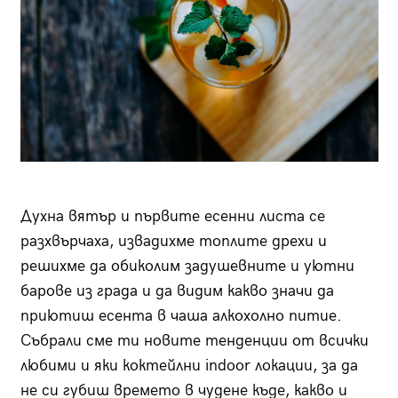
Духна вятър и първите есенни листа се
разхвърчаха, извадихме топлите дрехи и
решихме да обиколим задушевните и уютни
барове из града и да видим какво значи да
приютиш есента в чаша алкохолно питие.
Събрали сме ти новите тенденции от всички
любими и яки коктейлни indoor локации, за да
не си губиш времето в чудене къде, какво и