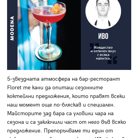
5-звездната атмосфера на бар-ресторант
Floret те кани да опиташ сезонните
коктейлни предложения, които правят всеки
наш момент още по-бляскав и специален.
Майсторите зад бара са уловили чара на
сезона и са заключили част от него във всяко
предложение. Препоръчваме ти един от