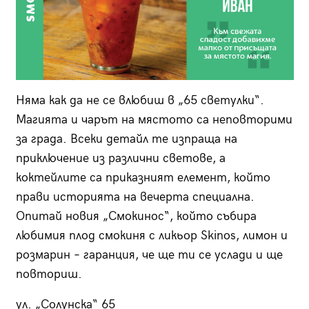
Няма как да не се влюбиш в „65 светулки“.
Магията и чарът на мястото са неповторими
за града. Всеки детайл те изпраща на
приключение из различни светове, а
коктейлите са приказният елемент, който
прави историята на вечерта специална.
Опитай новия „Смокинос“, който събира
любимия плод смокиня с ликьор Skinos, лимон и
розмарин – гаранция, че ще ти се услади и ще
повториш.
ул. „Солунска“ 65