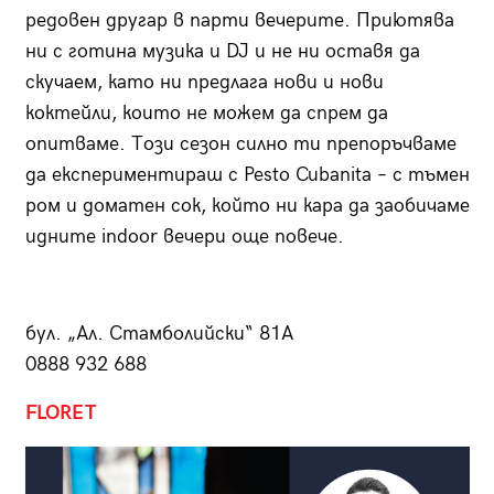
редовен другар в парти вечерите. Приютява
ни с готина музика и DJ и не ни оставя да
скучаем, като ни предлага нови и нови
коктейли, които не можем да спрем да
опитваме. Този сезон силно ти препоръчваме
да експериментираш с Pesto Cubanita – с тъмен
ром и доматен сок, който ни кара да заобичаме
идните indoor вечери още повече.
бул. „Ал. Стамболийски“ 81А
0888 932 688
FLORET