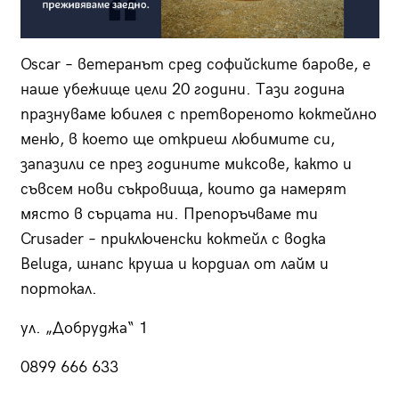
Oscar – ветеранът сред софийските барове, е
наше убежище цели 20 години. Тази година
празнуваме юбилея с претвореното коктейлно
меню, в което ще откриеш любимите си,
запазили се през годините миксове, както и
съвсем нови съкровища, които да намерят
място в сърцата ни. Препоръчваме ти
Crusader – приключенски коктейл с водка
Beluga, шнапс круша и кордиал от лайм и
портокал.
ул. „Добруджа“ 1
0899 666 633