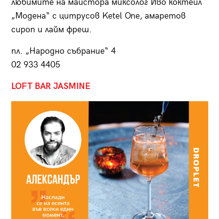
любимите на майстора миксолог Иво коктейл
„Модена“ с цитрусов Ketel One, амаретов
сироп и лайм фреш.
пл. „Народно събрание“ 4
02 933 4405
LOFT BAR JASMINE