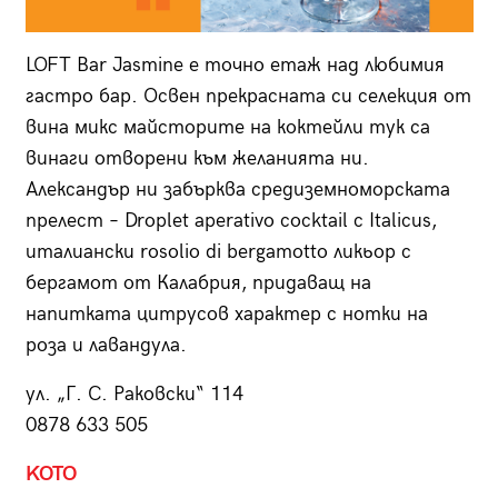
LOFT Bar Jasmine е точно етаж над любимия
гастро бар. Освен прекрасната си селекция от
вина микс майсторите на коктейли тук са
винаги отворени към желанията ни.
Александър ни забърква средиземноморската
прелест – Droplet aperativo cocktail с Italicus,
италиански rosolio di bergamotto ликьор с
бергамот от Калабрия, придаващ на
напитката цитрусов характер с нотки на
роза и лавандула.
ул. „Г. С. Раковски“ 114
0878 633 505
KOTO