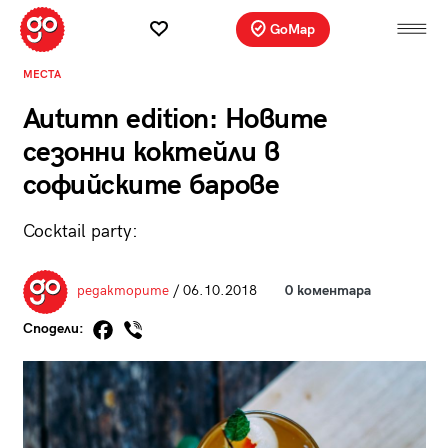
GoMap
МЕСТА
Autumn edition: Новите
сезонни коктейли в
софийските барове
Cocktail party:
редакторите
/ 06.10.2018
0 коментара
Сподели: