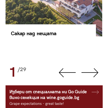
Сакар над нещата
1
/29
Избери от специалната ни Go Guide
вино селекция на wine.goguide.bg
Grape expectations - great taste!