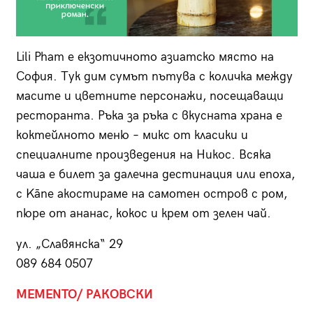
Lili Pham е екзотичното азиатско място на
София. Тук дим сумът пътува с количка между
масите и цветните персонажи, посещаващи
ресторанта. Ръка за ръка с вкусната храна е
коктейлното меню – микс от класики и
специалните произведения на Никос. Всяка
чаша е билет за далечна дестинация или епоха,
с Kāne акостираме на самотен остров с ром,
пюре от ананас, кокос и крем от зелен чай.
ул. „Славянска“ 29
089 684 0507
MEMENTO/ РАКОВСКИ