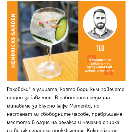
Раковски“ е улицата, която води към повечето
нощни забавления. В работната седмица
минаваме за вкусно кафе Memento, но
настанат ли свободните часове, превръщаме
мястото в оазис на релакса и начална спирка
на всички градски приключения. Коктейлите