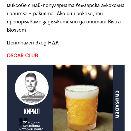
миксове с най-популярната българска алкохолна
напитка – ракията. Ако си наоколо, ти
препоръчваме задължително да опиташ Bistra
Blossom.
Централен вход НДК
OSCAR CLUB