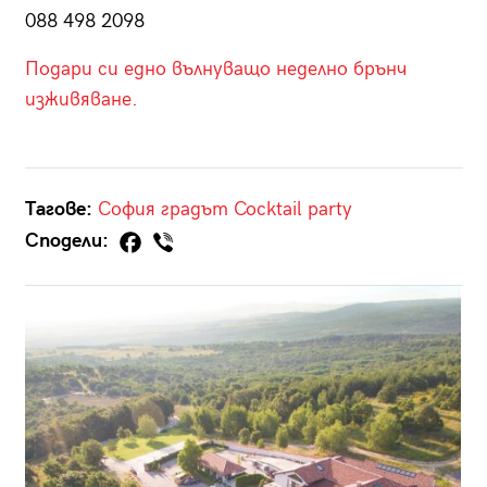
088 498 2098
Подари си едно вълнуващо неделно брънч
изживяване.
Тагове:
София
градът
Cocktail party
Сподели: