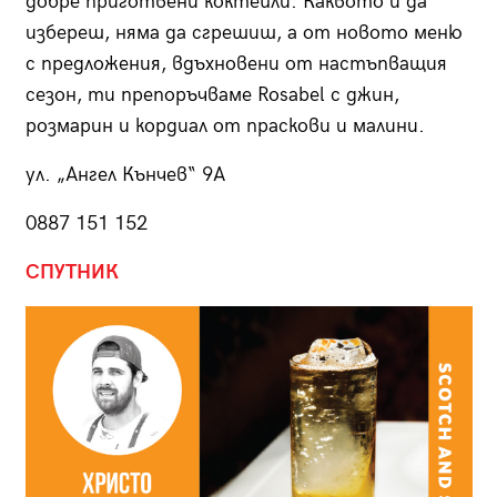
добре приготвени коктейли. Каквото и да
избереш, няма да сгрешиш, а от новото меню
с предложения, вдъхновени от настъпващия
сезон, ти препоръчваме Rosabel с джин,
розмарин и кордиал от праскови и малини.
ул. „Ангел Кънчев“ 9А
0887 151 152
СПУТНИК