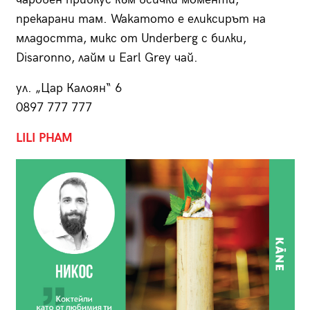
прекарани там. Wakamomo е еликсирът на
младостта, микс от Underberg с билки,
Disaronno, лайм и Еarl Grey чай.
ул. „Цар Калоян“ 6
0897 777 777
LILI PHAM