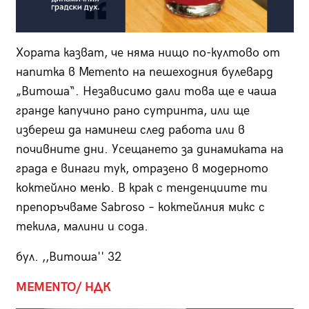
Хората казват, че няма нищо по-култово от
напитка в Memento на пешеходния булевард
„Витоша“. Независимо дали това ще е чаша
гранде капучино рано сутринта, или ще
избереш да наминеш след работа или в
почивните дни. Усещането за динамиката на
града е винаги тук, отразено в модерното
коктейлно меню. В крак с тенденциите ти
препоръчваме Sabroso – коктейлния микс с
текила, малини и сода.
бул. ,,Витоша'' 32
MEMENTO/ НДК