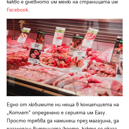
какво е дневното им меню на страницата им
Facebook
.
Едно от любимите ни неща в концепцията на
„Котлет“ определено е серията им Easy.
Просто трябва да наминеш през магазина, да
разгледаш витрината (което, както се оказа,