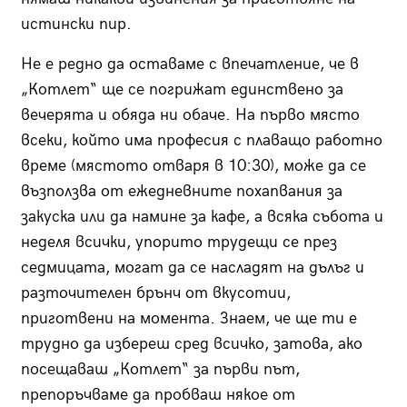
истински пир.
Не е редно да оставаме с впечатление, че в
„Котлет“ ще се погрижат единствено за
вечерята и обяда ни обаче. На първо място
всеки, който има професия с плаващо работно
време (мястото отваря в 10:30), може да се
възползва от ежедневните похапвания за
закуска или да намине за кафе, а всяка събота и
неделя всички, упорито трудещи се през
седмицата, могат да се насладят на дълъг и
разточителен брънч от вкусотии,
приготвени на момента. Знаем, че ще ти е
трудно да избереш сред всичко, затова, ако
посещаваш „Котлет“ за първи път,
препоръчваме да пробваш някое от