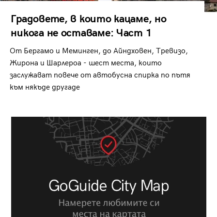
Градовете, в които кацаме, но
никога не оставаме: Част 1
От Бергамо и Меминген, до Айндховен, Тревизо,
Жирона и Шарлероа - шест места, които
заслужават повече от автобусна спирка по пътя
към някъде другаде