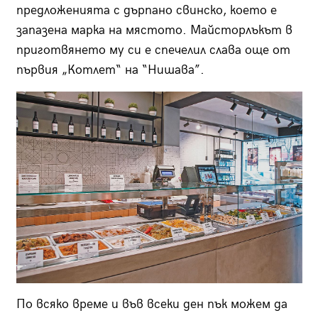
предложенията с дърпано свинско, което е
запазена марка на мястото. Mайсторлъкът в
приготвянето му си е спечелил слава още от
първия „Котлет“ на “Нишава”.
По всяко време и във всеки ден пък можем да