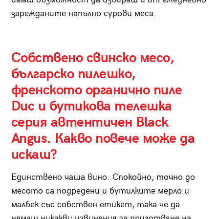
зарежданите напълно сурови меса.
Собствено свинско месо,
българско пилешко,
френското органично пиле
Duc и бутикова телешка
серия автентичен Black
Angus. Какво повече може да
искаш?
Единствено чаша вино. Спокойно, точно до
месото са подредени и бутилките мерло и
малбек със собствен етикет, така че да
нямаш никакви извинения за приготвяне на