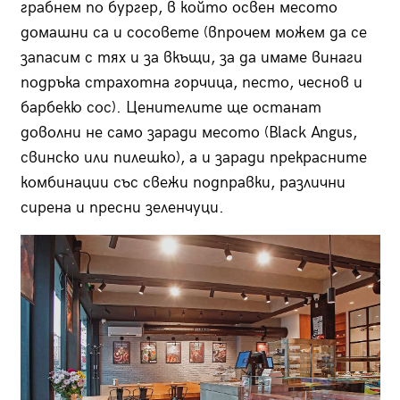
грабнем по бургер, в който освен месото
домашни са и сосовете (впрочем можем да се
запасим с тях и за вкъщи, за да имаме винаги
подръка страхотна горчица, песто, чеснов и
барбекю сос). Ценителите ще останат
доволни не само заради месото (Black Angus,
свинско или пилешко), а и заради прекрасните
комбинации със свежи подправки, различни
сирена и пресни зеленчуци.