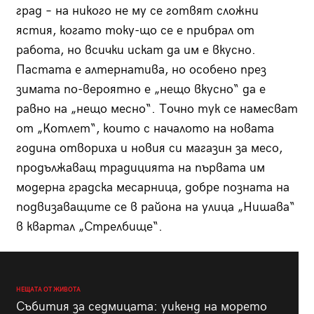
град – на никого не му се готвят сложни
ястия, когато току-що се е прибрал от
работа, но всички искат да им е вкусно.
Пастата е алтернатива, но особено през
зимата по-вероятно е „нещо вкусно“ да е
равно на „нещо месно“. Точно тук се намесват
от „Котлет“, които с началото на новата
година отвориха и новия си магазин за месо,
продължаващ традицията на първата им
модерна градска месарница, добре позната на
подвизаващите се в района на улица „Нишава“
в квартал „Стрелбище“.
НЕЩАТА ОТ ЖИВОТА
Събития за седмицата: уикенд на морето