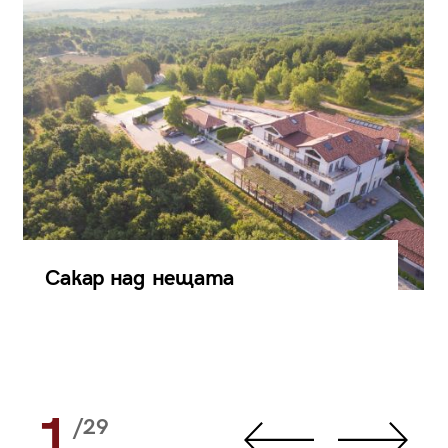
Сакар над нещата
1
/29