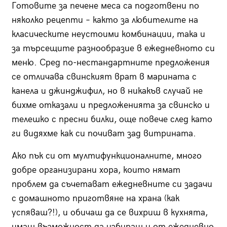
Готовите за печене меса са подготвени по
няколко рецепти – както за любителите на
класическите неустоими комбинации, така и
за търсещите разнообразие в ежедневното си
меню. Сред по-нестандартните предложения
се отличава свинският врат в марината с
канела и джинджифил, но в никакъв случай не
бихме отказали и предложенията за свинско и
телешко с пресни билки, още повече след като
ги видяхме как си почиват зад витрината.
Ако пък си от мултифункционалните, много
добре организирани хора, които нямат
проблем да съчетават ежедневните си задачи
с домашното приготвяне на храна (как
успяваш?!), и обичаш да се вихриш в кухнята,
имаш възможност да избираш и от ежедневно