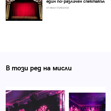
един по-различен спектакъл
ОТ ИВАН ПЪРВАНОВ
В този ред на мисли