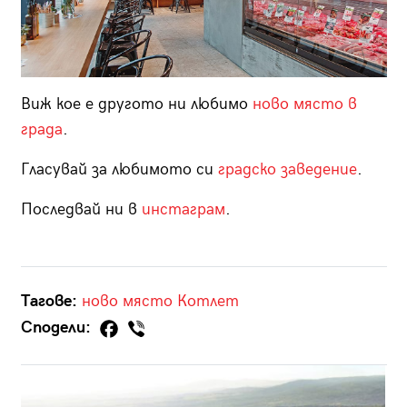
Виж кое е другото ни любимо
ново място в
града
.
Гласувай за любимото си
градско заведение
.
Последвай ни в
инстаграм
.
Тагове:
ново място
Котлет
Сподели: