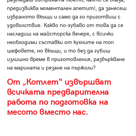
предизвиква моментален апетит), да занесеш
избраното вкъщи и само да го приготвиш с
удоволствие. Какво по-хубаво от това да се
насладиш на майсторска вечеря, с всички
необходими съставки от кухните на топ
шефовете, но вкъщи, и то без да губиш
излишно време в приготовления, разбъркване
на марината и рязане на пържоли?
От „Котлет“ извършват
всичката предварителна
работа по подготовка на
месото вместо нас.