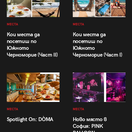
МЕСТА
МЕСТА
Кои места да
Кои места да
посетиш по
посетиш по
Южното
Южното
Черноморие (Част II)
Черноморие (Част I)
МЕСТА
МЕСТА
Spotlight On: DÒMA
Ново място в
София: PINK