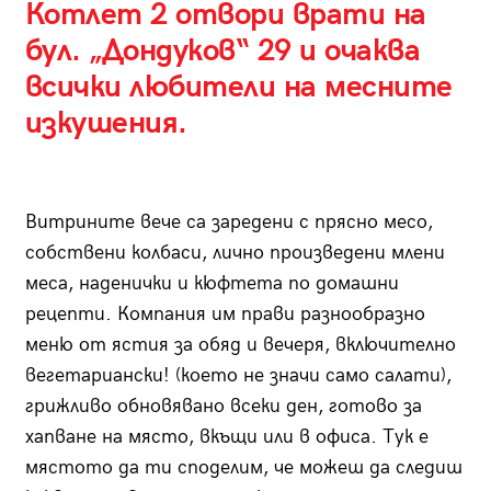
Котлет 2 отвори врати на
бул. „Дондуков“ 29 и очаква
всички любители на месните
изкушения.
Витрините вече са заредени с прясно месо,
собствени колбаси, лично произведени млени
меса, наденички и кюфтета по домашни
рецепти. Компания им прави разнообразно
меню от ястия за обяд и вечеря, включително
вегетариански! (което не значи само салати),
грижливо обновявано всеки ден, готово за
хапване на място, вкъщи или в офиса. Тук е
мястото да ти споделим, че можеш да следиш