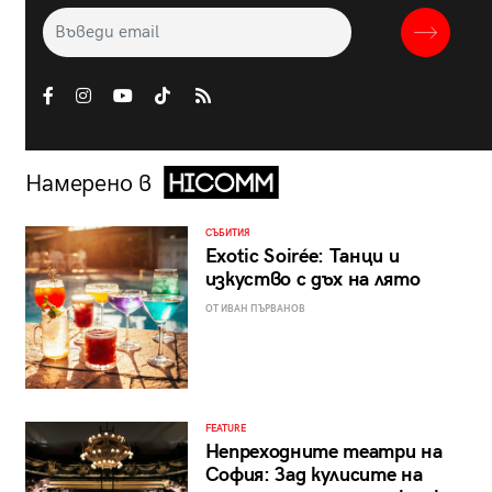
Намерено в
СЪБИТИЯ
Exotic Soirée: Танци и
изкуство с дъх на лято
ОТ ИВАН ПЪРВАНОВ
FEATURE
Непреходните театри на
София: Зад кулисите на