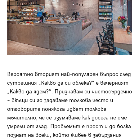
Вероятно вторият най-популярен въпрос след
сутрешния „Какво да си облека?“ е вечерният
„Какво да ядем?“. Признавам си чистосърдечно
– вкъщи си го задаваме толкова често и
отговорите понякога идват толкова
мъчително, че се изумяваме как досега не сме
умрели от глад. Проблемът е прост и до болка
познат на всеки, който живее в забързания