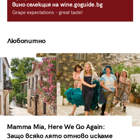
вино селекция на wine.goguide.bg
Grape expectations - great taste!
Любопитно
Mamma Mia, Here We Go Again:
Защо всяко лято отново искаме