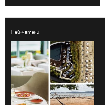
Най-четени