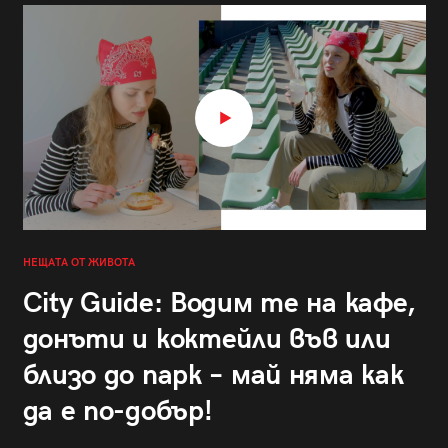
НЕЩАТА ОТ ЖИВОТА
City Guide: Водим те на кафе,
донъти и коктейли във или
близо до парк – май няма как
да е по-добър!