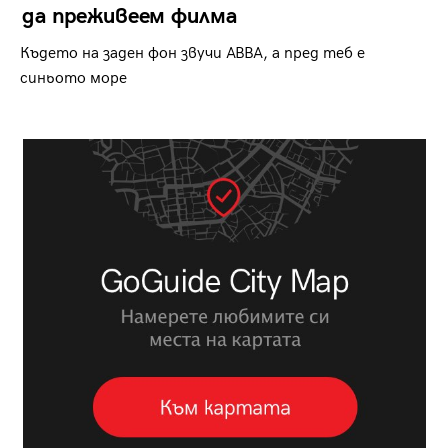
да преживеем филма
Където на заден фон звучи ABBA, а пред теб е
синьото море