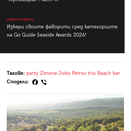
НЕЩАТА ОТ ЖИВОТА
Избери своите фаворити сред категориите
на Go Guide Seaside Awards 2026!
Тагове:
party
Zimone
Jivko Petrov trio
Beach bar
Сподели: