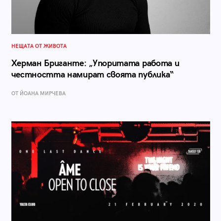
НЕЩАТА ОТ ЖИВОТА
Херман Бриганте: „Упоритата работа и
честността намират своята публика“
ОТ ЙОАНА МИРЧЕВА