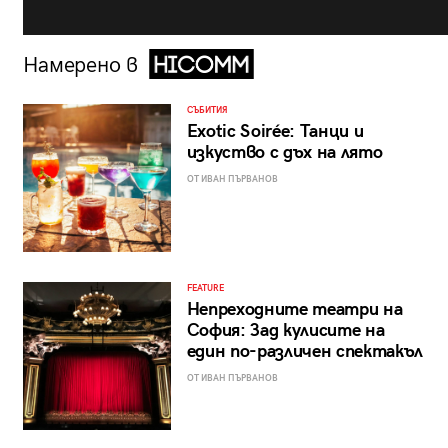
Намерено в
СЪБИТИЯ
Exotic Soirée: Танци и
изкуство с дъх на лято
ОТ ИВАН ПЪРВАНОВ
FEATURE
Непреходните театри на
София: Зад кулисите на
един по-различен спектакъл
ОТ ИВАН ПЪРВАНОВ