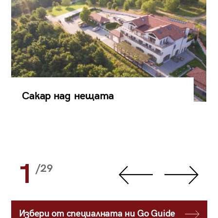
Сакар над нещата
1
/29
Избери от специалната ни Go Guide