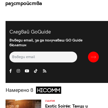
разстройства
Следвай GoGuide
Въведи email, за да получаваш GO Guide
бюлетин
Намерено в
СЪБИТИЯ
Exotic Soirée: Танци и