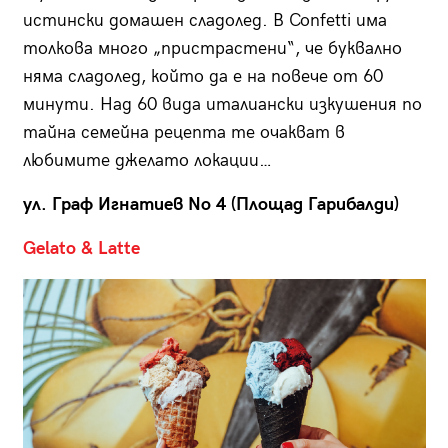
истински домашен сладолед. В Confetti има
толкова много „пристрастени“, че буквално
няма сладолед, който да е на повече от 60
минути. Над 60 вида италиански изкушения по
тайна семейна рецепта те очакват в
любимите джелато локации…
ул. Граф Игнатиев No 4 (Площад Гарибалди)
Gelato & Latte