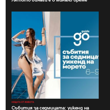
Лятото винаги е в минало време
НЕЩАТА ОТ ЖИВОТА
Събития за седмицата: уикенд на