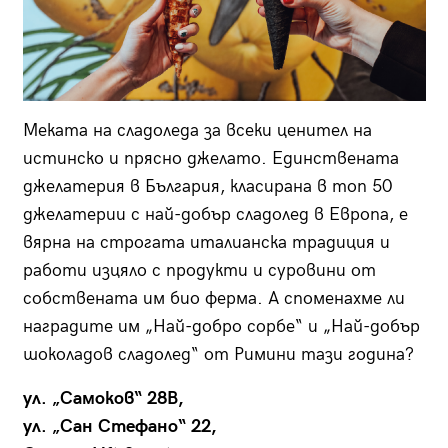
Меката на сладоледа за всеки ценител на
истинско и прясно джелато. Единствената
джелатерия в България, класирана в топ 50
джелатерии с най-добър сладолед в Европа, е
вярна на строгата италианска традиция и
работи изцяло с продукти и суровини от
собствената им био ферма. А споменахме ли
наградите им „Най-добро сорбе“ и „Най-добър
шоколадов сладолед“ от Римини тази година?
ул. „Самоков“ 28B,
ул. „Сан Стефано“ 22,