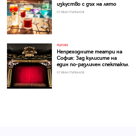
изкуство с дъх на лято
ОТ ИВАН ПЪРВАНОВ
FEATURE
Непреходните театри на
София: Зад кулисите на
един по-различен спектакъл
ОТ ИВАН ПЪРВАНОВ