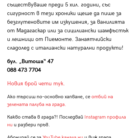
съществуваше преди 5 хил. години, със
сигурност в тези хроники щеше да пише за
безглутеновите им изкушения, за ванилията
от Мадагаскар или за сицилиански шамфъстък
и лешници от Пиемонте. Занаят­чийски
сладолед с италиански натурални продукти!
бул. „Витоша“ 47
088 473 7704
Новия брой чети тук.
Ако търсиш по-основно хапване, се
отбий на
зелената палуба на града.
Какво става в града?! Последвай
Instagram профила
ни
и разбери пръв.
Абонирай се за
YouTube канала ни
и виж града