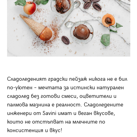
Сладоледеният градски пейзаж никога не е бил
по-уютен – мечтата за истински натурален
сладолед без готови смеси, оцветители и
палмова мазнина е реалност. Сладоледените
инженери от Savini имат и веган вкусове,
които не отстъпват на млечните по
консистенция и вкус!