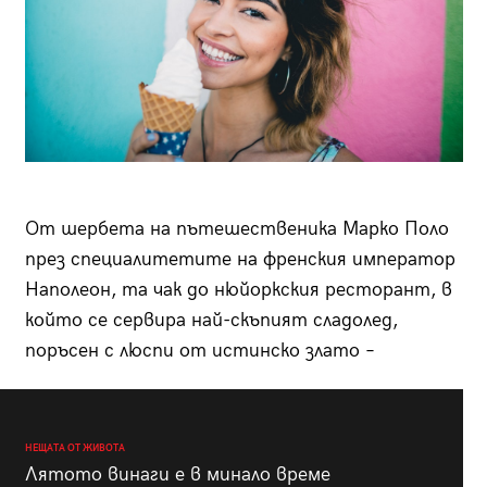
От шербета на пътешественика Марко Поло
през специалитетите на френския император
Наполеон, та чак до нюйоркския ресторант, в
който се сервира най-скъ­пият сладолед,
поръсен с люспи от истинско злато –
НЕЩАТА ОТ ЖИВОТА
Лятото винаги е в минало време