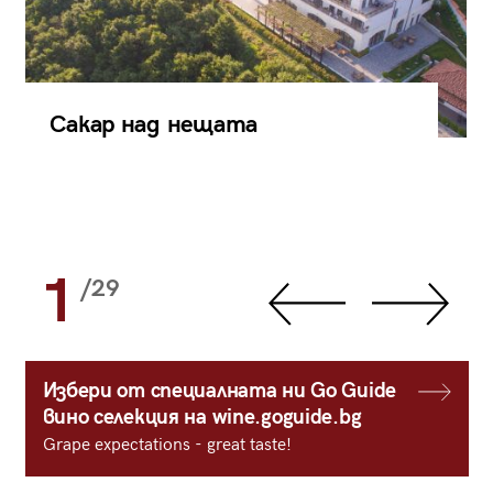
Сакар над нещата
1
/29
Избери от специалната ни Go Guide
вино селекция на wine.goguide.bg
Grape expectations - great taste!