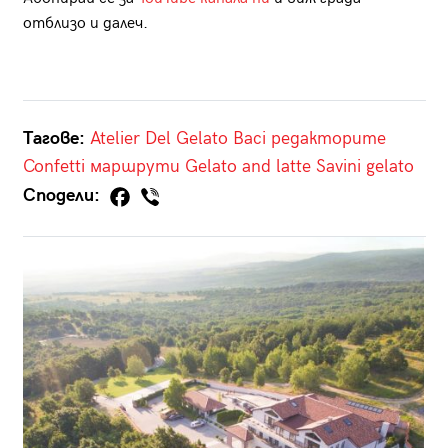
отблизо и далеч.
Тагове:
Atelier Del Gelato Baci
редакторите
Confetti
маршрути
Gelato and latte
Savini gelato
Сподели: