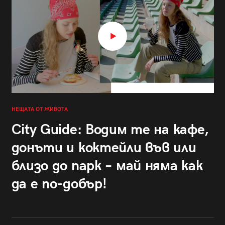
НЕЩАТА ОТ ЖИВОТА
City Guide: Водим те на кафе,
донъти и коктейли във или
близо до парк – май няма как
да е по-добър!