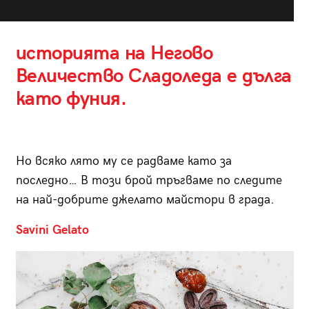
историята на Негово
Величество Сладоледа е дълга
като фуния.
Но всяко лято му се радваме като за
последно… В този брой тръгваме по следите
на най-добрите джелато майстори в града.
Savini Gelato