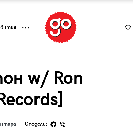
ъбития
тон w/ Ron
 Records]
к
Tender is the Wine – Какво
ентара
Сподели:
чаша
се пие на Лазурния бряг