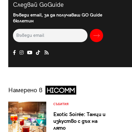
Следвай GoGuide
Въведи email, за да получаваш GO Guide
бюлетин
Намерено в
СЪБИТИЯ
Exotic Soirée: Танци и
изкуство с дъх на
лято