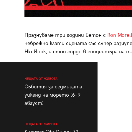
Празнуваме три години Бетон с
Ron Morell
небрежно клати сцената със супер разчупе
Ню Йорк, и стои гордо в епицентъра на т
НЕЩАТА ОТ ЖИВОТА
Събития за седмицата:
уикенд на морето (6–9
август)
НЕЩАТА ОТ ЖИВОТА