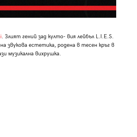
i
. Злият гений зад култо- вия лейбъл L.I.E.S.
на звукова естетика, родена в тесен кръг в
ази музикална вихрушка.