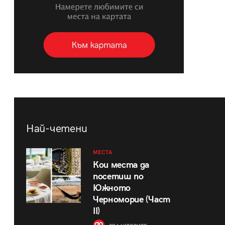
Най-четени
МЕСТА
Кои места да
посетиш по
Южното
Черноморие (Част
II)