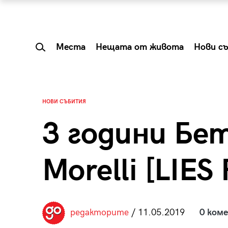
Места
Нещата от живота
Нови с
НОВИ СЪБИТИЯ
3 години Бе
Morelli [LIES
 Shareable:
Summer Prelude: ка
редакторите
/ 11.05.2019
0 ком
лги вечери и
започва лятото в 