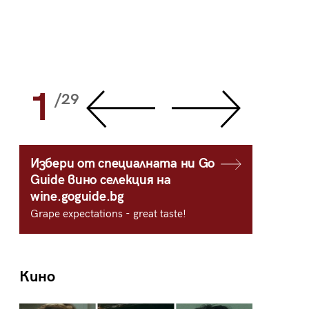
1
2
/29
/
Избери от специалната ни Go
Guide вино селекция на
wine.goguide.bg
Grape expectations - great taste!
Кино