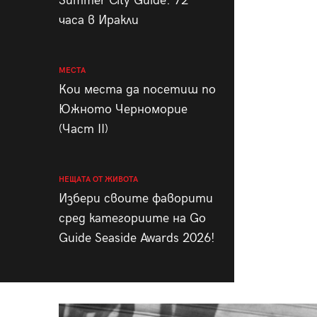
Summer City Guide: 72
часа в Иракли
МЕСТА
Кои места да посетиш по
Южното Черноморие
(Част II)
НЕЩАТА ОТ ЖИВОТА
Избери своите фаворити
сред категориите на Go
Guide Seaside Awards 2026!