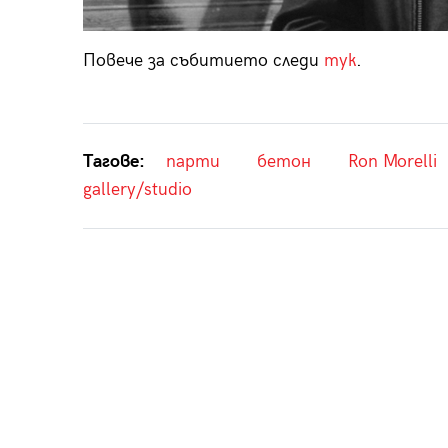
Повече за събитието следи
тук
.
Тагове:
парти
бетон
Ron Morelli
gallery/studio