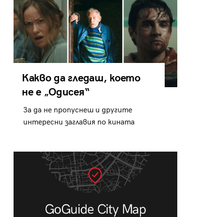
Какво да гледаш, което
не е „Одисея“
За да не пропуснеш и другите
интересни заглавия по кината