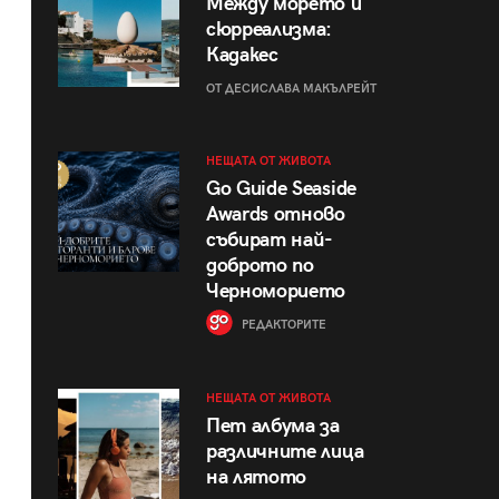
Между морето и
сюрреализма:
Кадакес
ОТ ДЕСИСЛАВА МАКЪЛРЕЙТ
НЕЩАТА ОТ ЖИВОТА
Go Guide Seaside
Awards отново
събират най-
доброто по
Черноморието
РЕДАКТОРИТЕ
НЕЩАТА ОТ ЖИВОТА
Пет албума за
различните лица
на лятото