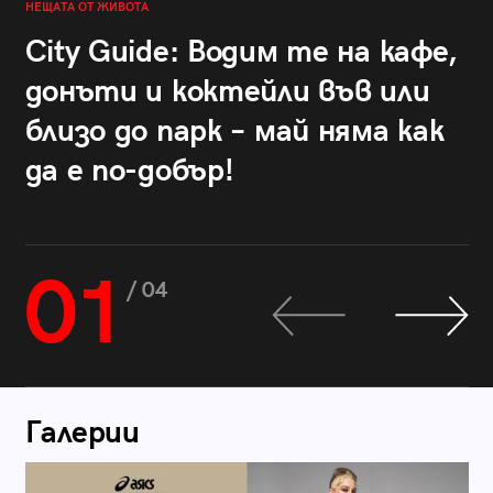
НЕЩАТА ОТ ЖИВОТА
City Guide: Водим те на кафе,
донъти и коктейли във или
близо до парк – май няма как
да е по-добър!
01
/ 04
Галерии