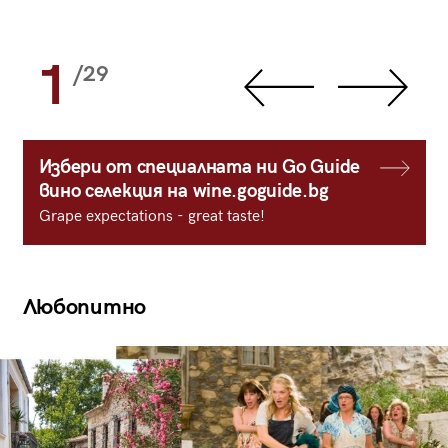
1
/29
Избери от специалната ни Go Guide
вино селекция на wine.goguide.bg
Grape expectations - great taste!
Любопитно