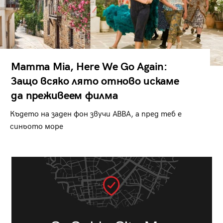
Mamma Mia, Here We Go Again:
Защо всяко лято отново искаме
да преживеем филма
Където на заден фон звучи ABBA, а пред теб е
синьото море