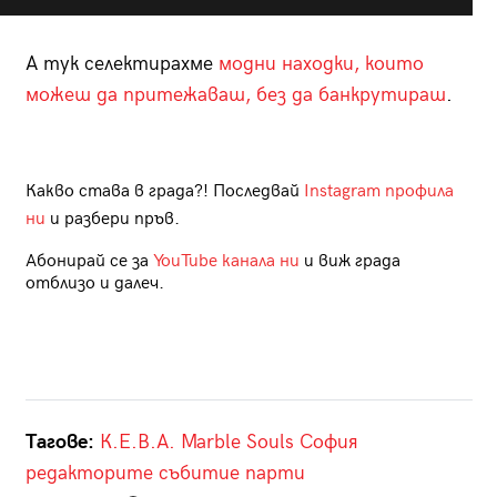
А тук селектирахме
модни находки, които
можеш да притежаваш, без да банкрутираш
.
Какво става в града?! Последвай
Instagram профила
ни
и разбери пръв.
Абонирай се за
YouTube канала ни
и виж града
отблизо и далеч.
Тагове:
К.Е.В.А.
Marble Souls
София
редакторите
събитие
парти