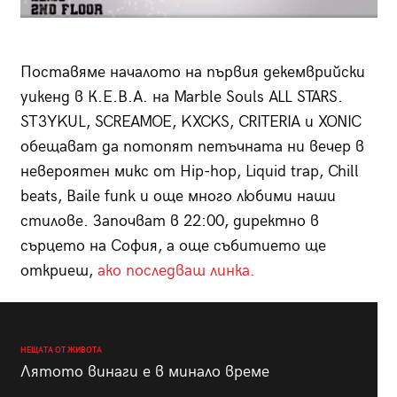
Поставяме началото на първия декемврийски
уикенд в К.Е.В.А. на Marble Souls ALL STARS.
ST3YKUL, SCREAMOE, KXCKS, CRITERIA и XONIC
обещават да потопят петъчната ни вечер в
невероятен микс от Hip-hop, Liquid trap, Chill
beats, Baile funk и още много любими наши
стилове. Започват в 22:00, директно в
сърцето на София, а още събитието ще
откриеш,
ако последваш линка.
НЕЩАТА ОТ ЖИВОТА
Лятото винаги е в минало време