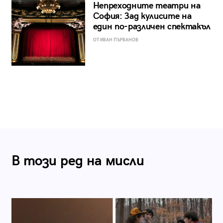
Непреходните театри на
София: Зад кулисите на
един по-различен спектакъл
ОТ ИВАН ПЪРВАНОВ
В този ред на мисли