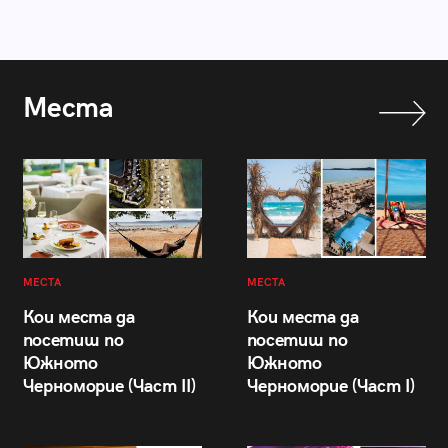
Места
МЕСТА
МЕСТА
Кои места да
Кои места да
посетиш по
посетиш по
Южното
Южното
Черноморие (Част II)
Черноморие (Част I)