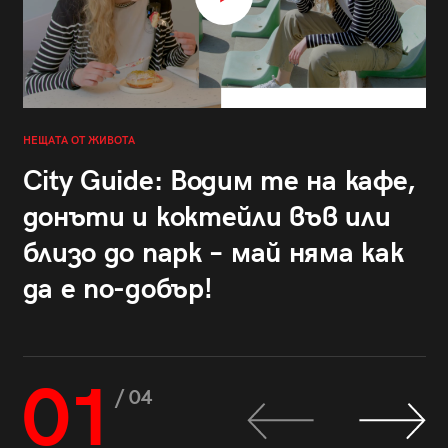
НЕЩАТА ОТ ЖИВОТА
City Guide: Водим те на кафе,
донъти и коктейли във или
близо до парк – май няма как
да е по-добър!
01
/ 04