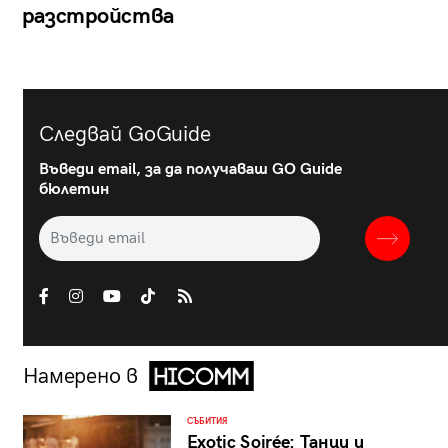
разстройства
Следвай GoGuide
Въведи email, за да получаваш GO Guide
бюлетин
Намерено в
СЪБИТИЯ
Exotic Soirée: Танци и