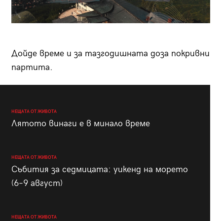
Дойде време и за тазгодишната доза покривни
партита.
НЕЩАТА ОТ ЖИВОТА
Лятото винаги е в минало време
НЕЩАТА ОТ ЖИВОТА
Събития за седмицата: уикенд на морето
(6–9 август)
НЕЩАТА ОТ ЖИВОТА