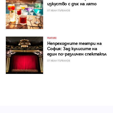
изкуство с дъх на лято
ОТ ИВАН ПЪРВАНОВ
FEATURE
Непреходните театри на
София: Зад кулисите на
един по-различен спектакъл
ОТ ИВАН ПЪРВАНОВ