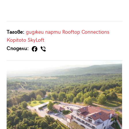
Тагове:
диджеи
парти
Rooftop Connections
Kopitoto SkyLoft
Сподели: