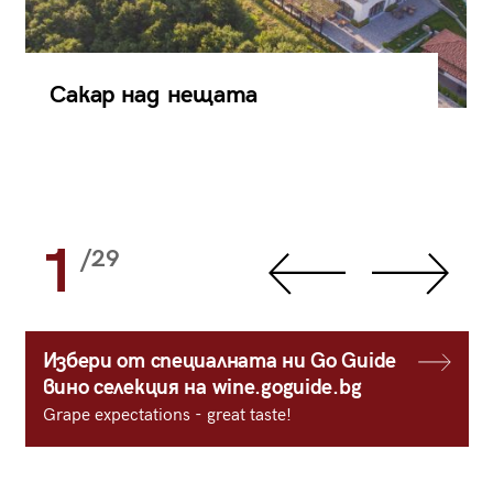
Сакар над нещата
1
/29
Избери от специалната ни Go Guide
вино селекция на wine.goguide.bg
Grape expectations - great taste!