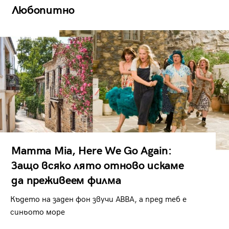
Любопитно
Mamma Mia, Here We Go Again:
Защо всяко лято отново искаме
да преживеем филма
Където на заден фон звучи ABBA, а пред теб е
синьото море