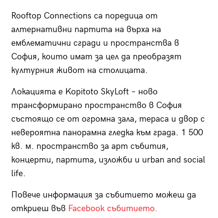
Rooftop Сonnections са поредица от
алтернативни партита на върха на
емблематични сгради и пространства в
София, които имат за цел да преобразят
културния живот на столицата.
Локацията е Kopitoto SkyLoft – ново
трансформирано пространство в София
състоящо се от огромна зала, тераса и двор с
невероятна панорамна гледка към града. 1 500
кв. м. пространство за арт събития,
концерти, партита, изложби и urban and social
life.
Повече информация за събитието можеш да
откриеш във
Facebook събитието.