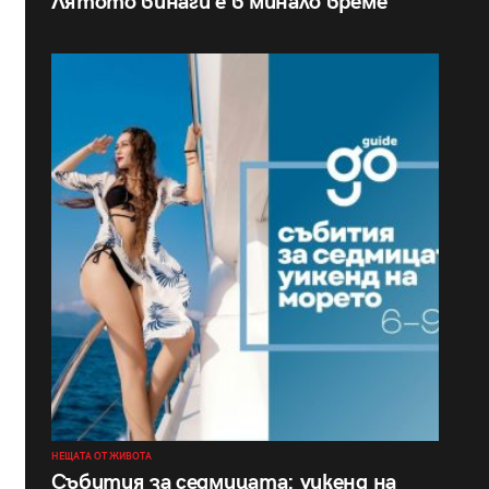
Лятото винаги е в минало време
НЕЩАТА ОТ ЖИВОТА
Събития за седмицата: уикенд на