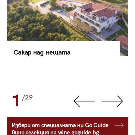
Сакар над нещата
1
/29
Избери от специалната ни Go Guide
вино селекция на wine.goguide.bg