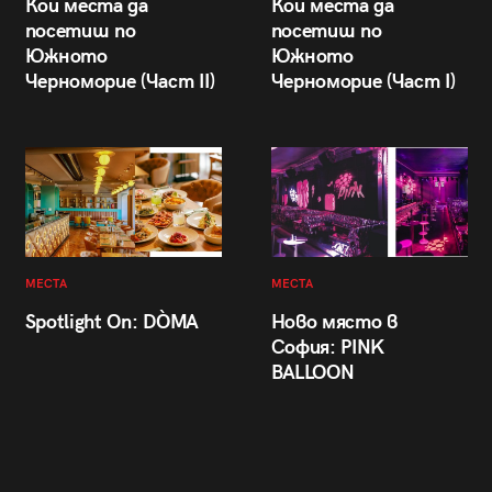
Кои места да
Кои места да
посетиш по
посетиш по
Южното
Южното
Черноморие (Част II)
Черноморие (Част I)
МЕСТА
МЕСТА
Spotlight On: DÒMA
Ново място в
София: PINK
BALLOON