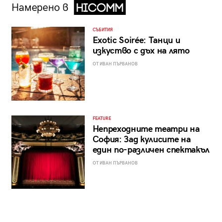
Намерено в
СЪБИТИЯ
Exotic Soirée: Танци и
изкуство с дъх на лято
ОТ ИВАН ПЪРВАНОВ
FEATURE
Непреходните театри на
София: Зад кулисите на
един по-различен спектакъл
ОТ ИВАН ПЪРВАНОВ