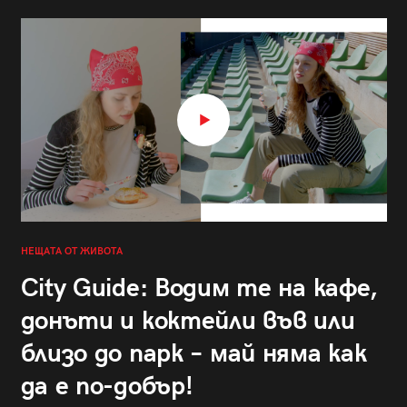
НЕЩАТА ОТ ЖИВОТА
City Guide: Водим те на кафе,
донъти и коктейли във или
близо до парк – май няма как
да е по-добър!