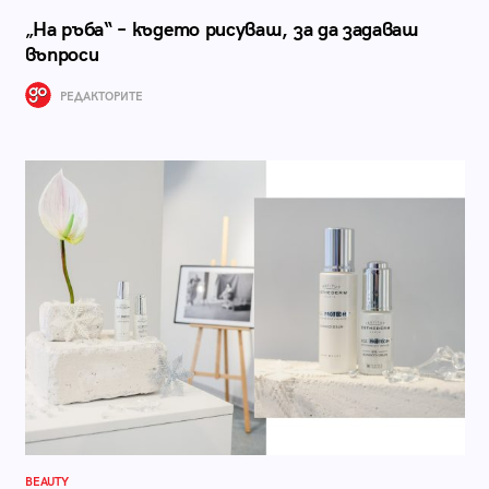
„На ръба“ – където рисуваш, за да задаваш
въпроси
РЕДАКТОРИТЕ
BEAUTY