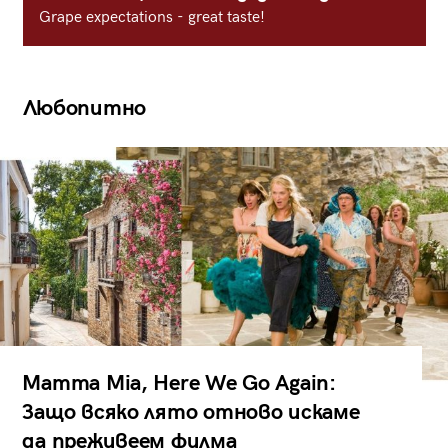
Grape expectations - great taste!
Любопитно
Mamma Mia, Here We Go Again:
Защо всяко лято отново искаме
да преживеем филма