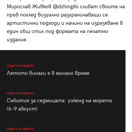
Мирослав Живков @dzhingibi сливат своите на
пръв поглед визуално разграничаващи се
артистични подходи и начини на изразяване в
един общ стил под формата на печатно
издание.
НЕЩАТА ОТ ЖИВОТА
Лятото винаги е в минало време
НЕЩАТА ОТ ЖИВОТА
Събития за седмицата: уикенд на морето
(6–9 август)
НЕЩАТА ОТ ЖИВОТА