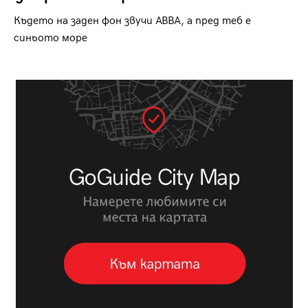
Където на заден фон звучи ABBA, а пред теб е
синьото море