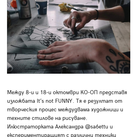
Между 8-и и 18-и октомври КО-ОП представя
изложбата It’s not FUNNY. Тя е резултат от
творческия процес междудвама художници и
техните стилове на рисуване.
Илюстраторката Александра @sa6ettu и
експериментиращият с различни техники