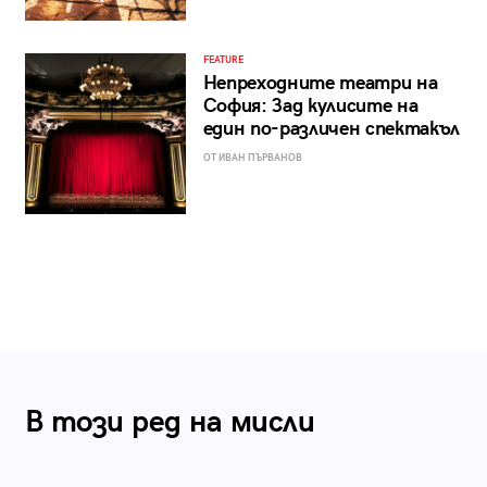
FEATURE
Непреходните театри на
София: Зад кулисите на
един по-различен спектакъл
ОТ ИВАН ПЪРВАНОВ
В този ред на мисли