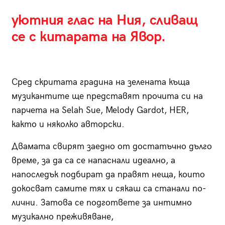
уютния глас на Ния, сливащ
се с китарата на Явор.
Сред скритата градина на зелената къща
музикантите ще представят прочита си на
парчета на Selah Sue, Melody Gardot, HER,
както и няколко авторски.
Двамата свирят заедно от достатъчно дълго
време, за да са се напаснали идеално, a
напоследък подбират да правят неща, които
докосват самите тях и сякаш са станали по-
лични. Затова се подгответе за интимно
музикално преживяване,