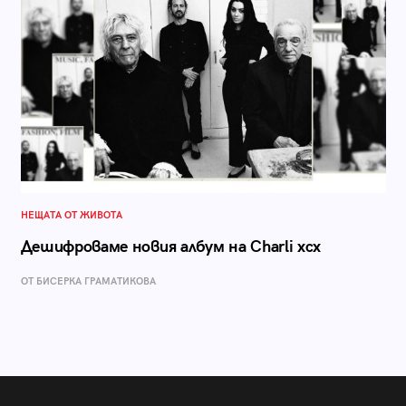
НЕЩАТА ОТ ЖИВОТА
Дешифроваме новия албум на Charli xcx
ОТ БИСЕРКА ГРАМАТИКОВА