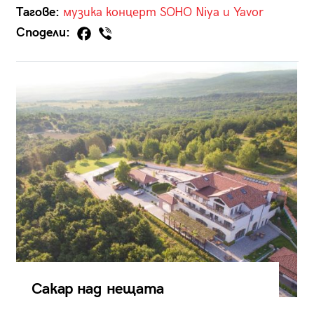
Тагове:
музика
концерт
SOHO
Niya и Yavor
Сподели:
Сакар над нещата