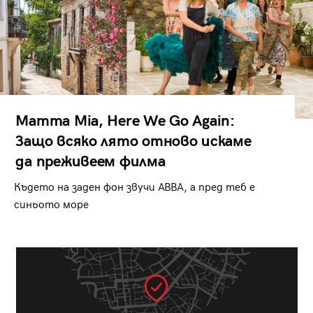
Mamma Mia, Here We Go Again:
Защо всяко лято отново искаме
да преживеем филма
Където на заден фон звучи ABBA, а пред теб е
синьото море