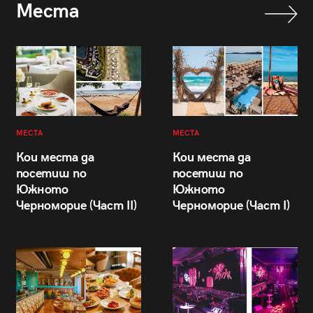
Места
МЕСТА
МЕСТА
Кои места да
Кои места да
посетиш по
посетиш по
Южното
Южното
Черноморие (Част II)
Черноморие (Част I)