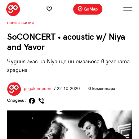
GoMap
НОВИ СЪБИТИЯ
SoCONCERT • acoustic w/ Niya
and Yavor
Чудния глас на Niya ще ни омагьоса в зелената
градина
редакторите
/ 22.10.2020
0 коментара
Сподели: