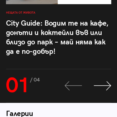
НЕЩАТА ОТ ЖИВОТА
City Guide: Водим те на кафе,
донъти и коктейли във или
близо до парк – май няма как
да е по-добър!
01
/ 04
Галерии