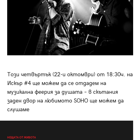
Tози четвъртък (22-и октомври) от 18:30ч. на
Искър #4 ще можем да се отдадем на
музикална феерия за душата – в скътания
заден двор на любимото SOHO ще можем да
слушаме
НЕЩАТА ОТ ЖИВОТА