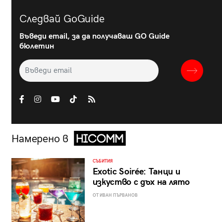
Следвай GoGuide
Въведи email, за да получаваш GO Guide
бюлетин
Намерено в
СЪБИТИЯ
Exotic Soirée: Танци и
изкуство с дъх на лято
ОТ ИВАН ПЪРВАНОВ