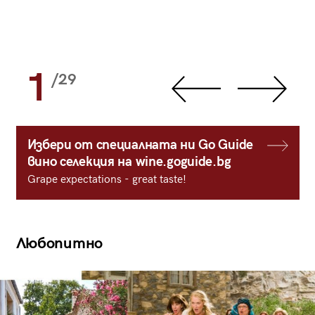
1
/29
Избери от специалната ни Go Guide
вино селекция на wine.goguide.bg
Grape expectations - great taste!
Любопитно