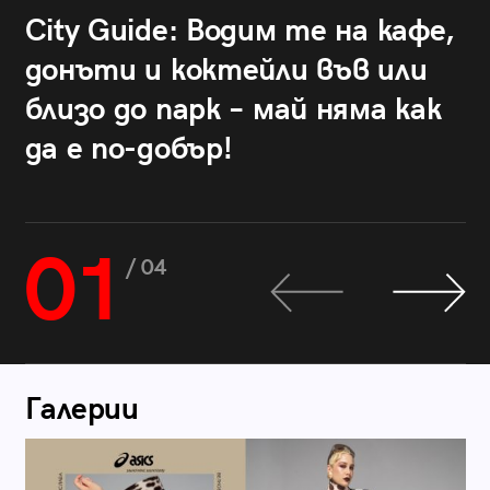
City Guide: Водим те на кафе,
донъти и коктейли във или
близо до парк – май няма как
да е по-добър!
01
/ 04
Галерии