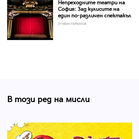
Непреходните театри на
София: Зад кулисите на
един по-различен спектакъл
ОТ ИВАН ПЪРВАНОВ
В този ред на мисли