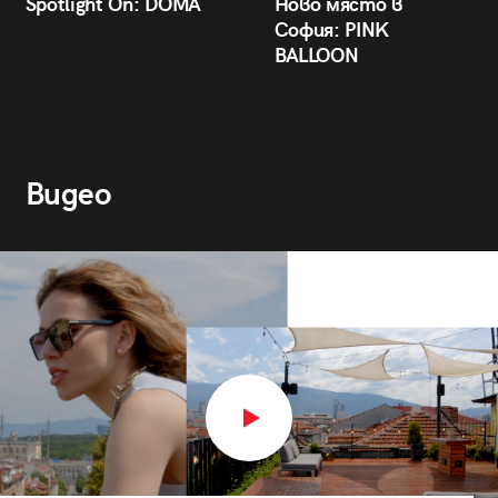
Spotlight On: DÒMA
Ново място в
София: PINK
BALLOON
Видео