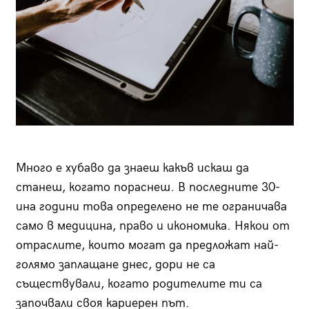
Много е хубаво да знаеш какъв искаш да
станеш, когато пораснеш. В последните 30-
ина години това определено не те ограничава
само в медицина, право и икономика. Някои от
отраслите, които могат да предложат най-
голямо заплащане днес, дори не са
съществували, когато родителите ти са
започвали своя кариерен път.