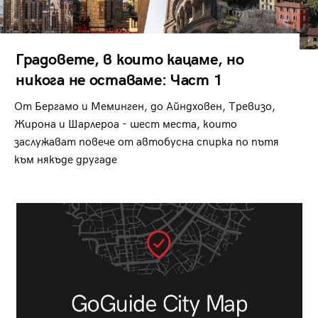
Градовете, в които кацаме, но
никога не оставаме: Част 1
От Бергамо и Меминген, до Айндховен, Тревизо,
Жирона и Шарлероа - шест места, които
заслужават повече от автобусна спирка по пътя
към някъде другаде