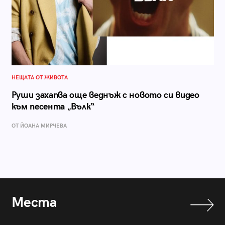
НЕЩАТА ОТ ЖИВОТА
Руши захапва още веднъж с новото си видео
към песента „Вълк“
ОТ ЙОАНА МИРЧЕВА
Места