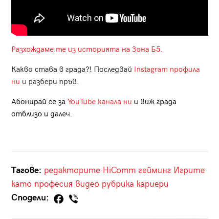
Разхождаме те из историята на Зона Б5.
Какво става в града?! Последвай
Instagram профила
ни
и разбери пръв.
Абонирай се за
YouTube канала ни
и виж града
отблизо и далеч.
Тагове:
редакторите
HiComm
гейминг
Игрите
като професия
видео рубрика
кариери
Сподели: