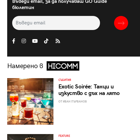
Въведи email, за да получаваш GO Guide
бюлетин
Намерено в
СЪБИТИЯ
Exotic Soirée: Танци и
изкуство с дъх на лято
ОТ ИВАН ПЪРВАНОВ
FEATURE