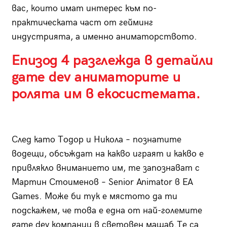
вас, които имат интерес към по-
практическата част от гейминг
индустрията, а именно аниматорството.
Епизод 4 разглежда в детайли
game dev аниматорите и
ролята им в екосистемата.
След като Тодор и Никола – познатите
водещи, обсъждат на какво играят и какво е
привлякло вниманието им, те запознават с
Мартин Стоименов – Senior Animator в EA
Games. Може би тук е мястото да ти
подскажем, че това е една от най-големите
game dev компании в световен мащаб.Те са