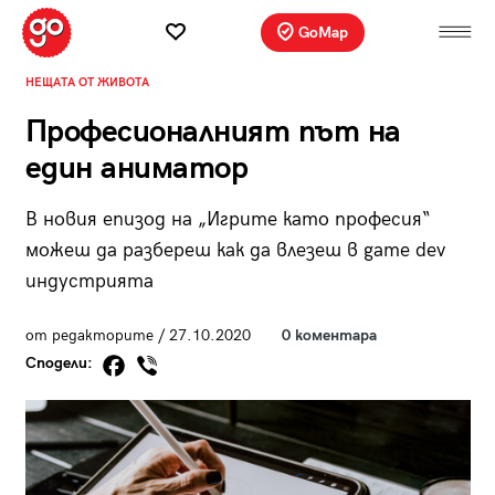
GoMap
НЕЩАТА ОТ ЖИВОТА
Професионалният път на
един аниматор
В новия епизод на „Игрите като професия“
можеш да разбереш как да влезеш в game dev
индустрията
от редакторите / 27.10.2020
0 коментара
Сподели: