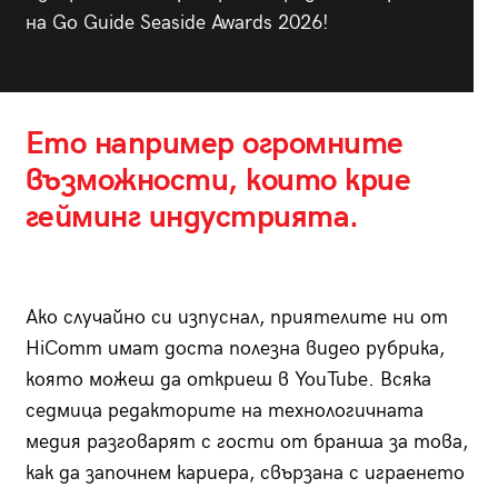
на Go Guide Seaside Awards 2026!
Ето например огромните
възможности, които крие
гейминг индустрията.
Ако случайно си изпуснал, приятелите ни от
HiСomm имат доста полезна видео рубрика,
която можеш да откриеш в YouTube. Всяка
седмица редакторите на технологичната
медия разговарят с гости от бранша за това,
как да започнем кариера, свързана с играенето