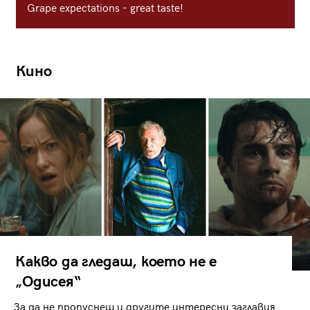
Grape expectations - great taste!
Кино
Какво да гледаш, което не е
„Одисея“
За да не пропуснеш и другите интересни заглавия