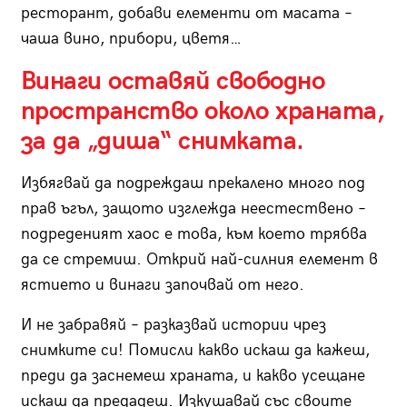
ресторант, добави елементи от масата –
чаша вино, прибори, цветя…
Винаги оставяй свободно
пространство около храната,
за да „диша“ снимката.
Избягвай да подреждаш прекалено много под
прав ъгъл, защото изглежда неестествено –
подреденият хаос е това, към което трябва
да се стремиш. Открий най-силния елемент в
ястието и винаги започвай от него.
И не забравяй – разказвай истории чрез
снимките си! Помисли какво искаш да кажеш,
преди да заснемеш храната, и какво усещане
искаш да предадеш. Изкушавай със своите