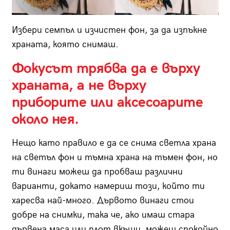
Избери семпъл и изчистен фон, за да изпъкне
храната, която снимаш.
Фокусът трябва да е върху
храната, а не върху
приборите или аксесоарите
около нея.
Нещо като правило е да се снима светла храна
на светъл фон и тъмна храна на тъмен фон, но
ти винаги можеш да пробваш различни
варианти, докато намериш този, който ти
харесва най-много. Дървото винаги стои
добре на снимки, така че, ако имаш стара
дървена маса или плот вкъщи, можеш спокойно