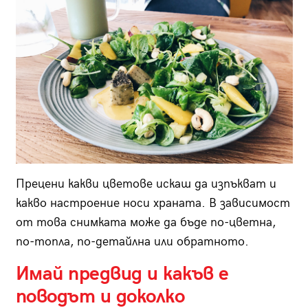
Прецени какви цветове искаш да изпъкват и
какво настроение носи храната. В зависимост
от това снимката може да бъде по-цветна,
по-топла, по-детайлна или обратното.
Имай предвид и какъв е
поводът и доколко