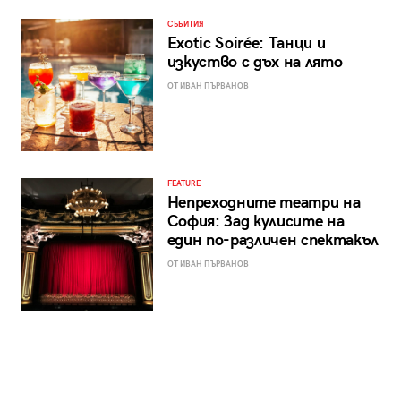
СЪБИТИЯ
Exotic Soirée: Танци и
изкуство с дъх на лято
ОТ ИВАН ПЪРВАНОВ
FEATURE
Непреходните театри на
София: Зад кулисите на
един по-различен спектакъл
ОТ ИВАН ПЪРВАНОВ