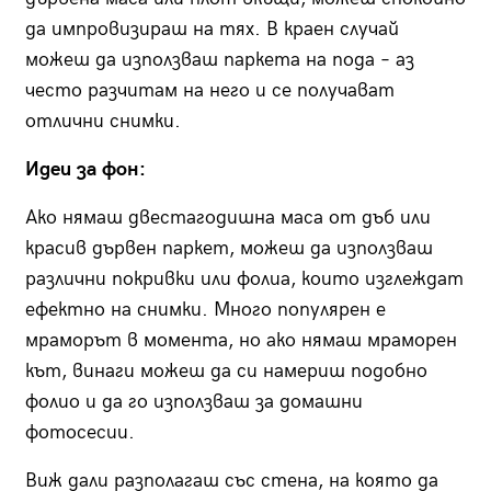
да импровизираш на тях. В краен случай
можеш да използваш паркета на пода – аз
често разчитам на него и се получават
отлични снимки.
Идеи за фон:
Ако нямаш двестагодишна маса от дъб или
красив дървен паркет, можеш да използваш
различни покривки или фолиа, които изглеждат
ефектно на снимки. Много популярен е
мраморът в момента, но ако нямаш мраморен
кът, винаги можеш да си намериш подобно
фолио и да го използваш за домашни
фотосесии.
Виж дали разполагаш със стена, на която да