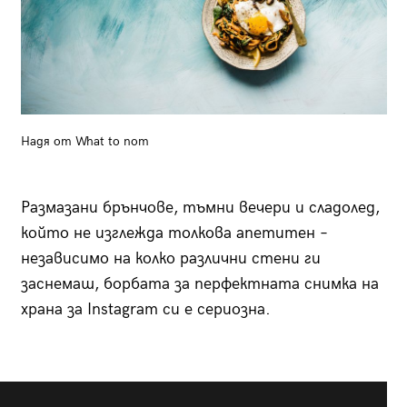
Надя от What to nom
Размазани брънчове, тъмни вечери и сладолед,
който не изглежда толкова апетитен –
независимо на колко различни стени ги
заснемаш, борбата за перфектната снимка на
храна за Instagram си е сериозна.