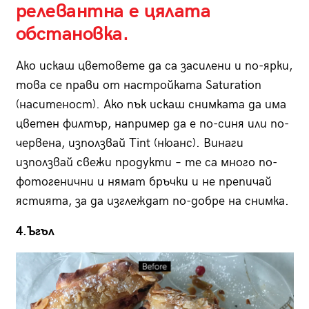
релевантна е цялата
обстановка.
Ако искаш цветовете да са засилени и по-ярки,
това се прави от настройката Saturation
(наситеност). Ако пък искаш снимката да има
цветен филтър, например да е по-синя или по-
червена, използвай Tint (нюанс). Винаги
използвай свежи продукти – те са много по-
фотогенични и нямат бръчки и не препичай
ястията, за да изглеждат по-добре на снимка.
4.Ъгъл