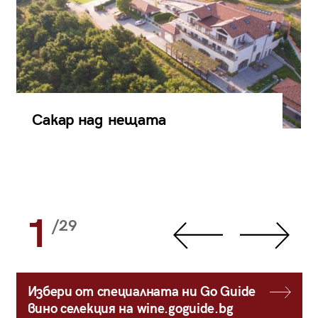
Сакар над нещата
1
/29
Избери от специалната ни Go Guide
вино селекция на wine.goguide.bg