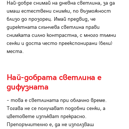
Най-добре снимай на дневна светлина, за да
имаш естествени снимки, по възможност
близо до прозорец. Имай предвид, че
директната слънчева светлина прави
снимката силно контрастна, с много тъмни
сенки и доста често преекспонирани (бели)
места.
Най-добрата светлина е
дифузната
– това е светлината при облачно време.
Тогава не се получават подобни сенки, а
цветовете изпъкват прекрасно.
Препоръчително е, да не използваш