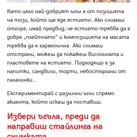
Като цяло най-добрият ъгъл е от позицията
на този, който ще яде ястието. Ако снимаш
отгоре, имай предвид, че ястието трябва да е
добре „плейтнато“ и композицията на масата
трябва да е хармонична. Ако снимаш
отстрани, можеш да покажеш височината и
пластовете на ястието. Подходящо е за
напитки, сандвичи, торти, небостъргачи от
палачинки…
Експериментирай с различни ъгли спрямо
акцента, който искаш да поставиш.
Избери ъгъла, преди да
направиш стайлинга на
снимката.