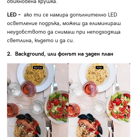
обикновена крушка.
LED –
ако ти се намира допълнително LED
осветление подръка, можеш да елиминираш
неудобството да снимаш при неподходяща
светлина, където и да си.
2. Background
, или фонът на заден план