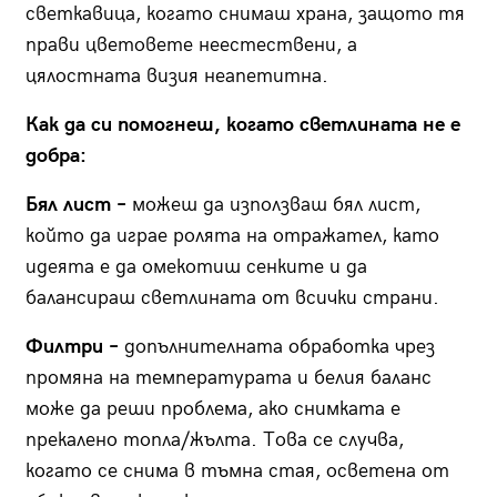
светкавица, когато снимаш храна, защото тя
прави цветовете неестествени, а
цялостната визия неапетитна.
Как да си помогнеш, когато светлината не е
добра:
Бял лист –
можеш да използваш бял лист,
който да играе ролята на отражател, като
идеята е да омекотиш сенките и да
балансираш светлината от всички страни.
Филтри –
допълнителната обработка чрез
промяна на температурата и белия баланс
може да реши проблема, ако снимката е
прекалено топла/жълта. Това се случва,
когато се снима в тъмна стая, осветена от