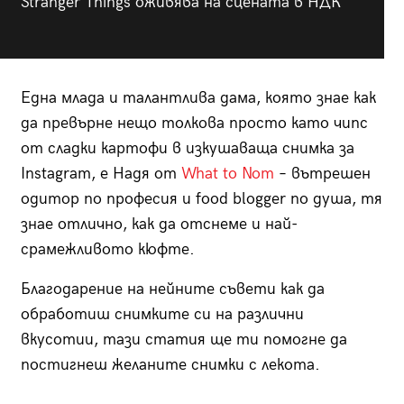
Stranger Things оживява на сцената в НДК
Една млада и талантлива дама, която знае как
да превърне нещо толкова просто като чипс
от сладки картофи в изкушаваща снимка за
Instagram, е Надя от
What to Nom
– вътрешен
одитор по професия и food blogger по душа, тя
знае отлично, как да отснеме и най-
срамежливото кюфте.
Благодарение на нейните съвети как да
обработиш снимките си на различни
вкусотии, тази статия ще ти помогне да
постигнеш желаните снимки с лекота.