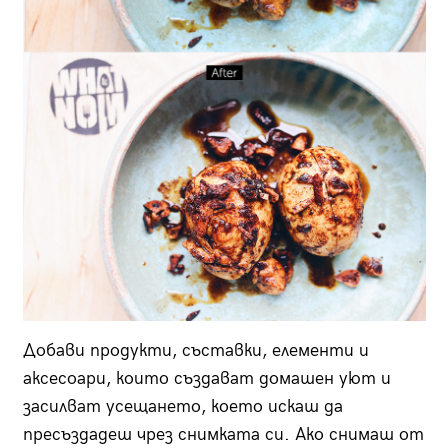
Добави продукти, съставки, елементи и
аксесоари, които създават домашен уют и
засилват усещането, което искаш да
пресъздадеш чрез снимката си. Ако снимаш от