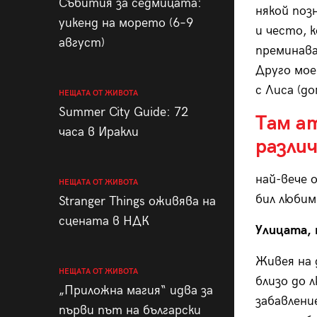
Събития за седмицата:
някой поз
уикенд на морето (6–9
и често, 
август)
преминава
Друго мое
с Лиса (д
НЕЩАТА ОТ ЖИВОТА
Summer City Guide: 72
Там а
часа в Иракли
различ
най-вече 
НЕЩАТА ОТ ЖИВОТА
бил любим
Stranger Things оживява на
сцената в НДК
Улицата, 
Живея на 
НЕЩАТА ОТ ЖИВОТА
близо до 
„Приложна магия“ идва за
забавлени
първи път на български