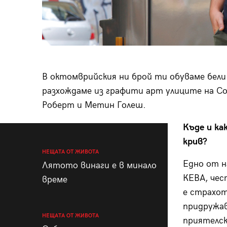
В октомврийския ни брой ти обуваме бели 
разхождаме из графити арт улиците на Со
Роберт и Метин Голеш.
Къде и ка
крив?
НЕЩАТА ОТ ЖИВОТА
Едно от н
Лятото винаги е в минало
КЕВА, чес
време
е страхот
придружав
НЕЩАТА ОТ ЖИВОТА
приятелск