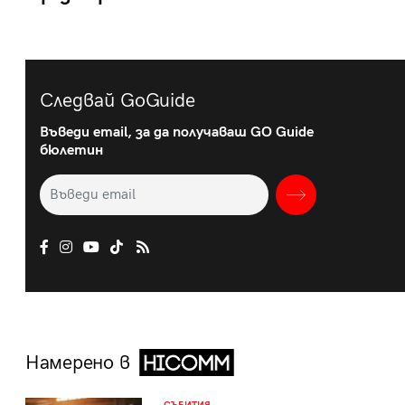
Следвай GoGuide
Въведи email, за да получаваш GO Guide
бюлетин
Намерено в