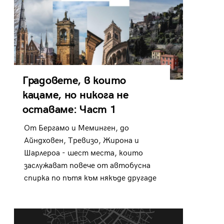
Градовете, в които
кацаме, но никога не
оставаме: Част 1
От Бергамо и Меминген, до
Айндховен, Тревизо, Жирона и
Шарлероа - шест места, които
заслужават повече от автобусна
спирка по пътя към някъде другаде