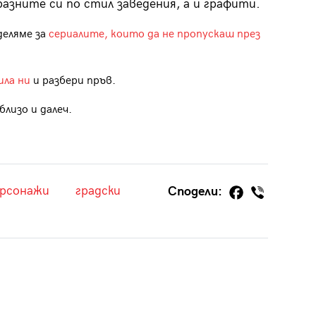
разните си по стил заведения, а и графити.
деляме за
сериалите, които да не пропускаш през
ила ни
и разбери пръв.
лизо и далеч.
рсонажи
градски
Сподели: