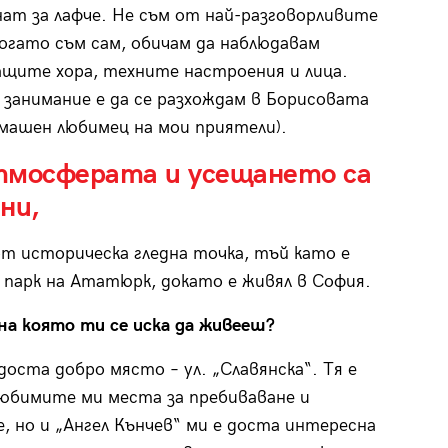
нат за лафче. Не съм от най-разговорливите
когато съм сам, обичам да наблюдавам
щите хора, техните настроения и лица.
 занимание е да се разхождам в Борисовата
омашен любимец на мои приятели).
тмосферата и усещането са
ни,
от историческа гледна точка, тъй като е
 парк на Ататюрк, докато е живял в София.
на която ти се иска да живееш?
доста добро място – ул. „Славянска“. Тя е
любимите ми места за пребиваване и
е, но и „Ангел Кънчев“ ми е доста интересна