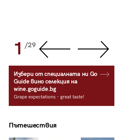
1
2
/29
/
Избери от специалната ни Go
Guide вино селекция на
wine.goguide.bg
Grape expectations - great taste!
Пътешествия