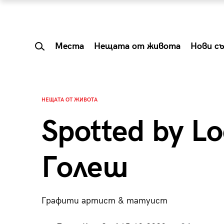
Места
Нещата от живота
Нови с
НЕЩАТА ОТ ЖИВОТА
Spotted by L
Голеш
Графити артист & татуист
 Shareable:
Summer Prelude: ка
лги вечери и
започва лятото в 