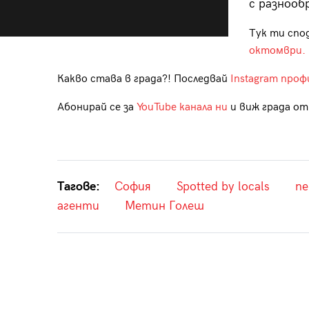
с разнооб
Тук ти спо
октомври.
Какво става в града?! Последвай
Instagram проф
Абонирай се за
YouTube канала ни
и виж града отб
Тагове:
София
Spotted by locals
пе
агенти
Метин Голеш