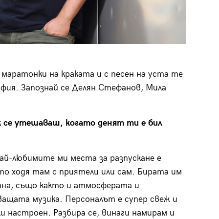
маратонки на краката и с песен на уста те
фия. Запознай се Делян Стефанов, Мила
к се утешаваш, когато денят ти е бил
ай-любимите ми места за разпускане е
то ходя там с приятели или сам. Бирата им
на, също както и атмо­сферата и
ащата музика. Персоналът е супер свеж и
и настроен. Разбира се, винаги намирам и