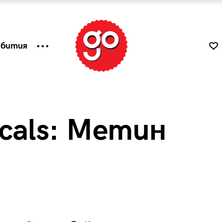
ъбития
ocals: Метин
к
Tender is the Wine – Какво
чаша
се пие на Лазурния бряг