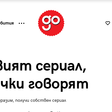
ъбития
вият сериал,
ички говорят
разим, получи собствен сериал
к
Tender is the Wine – Какво
чаша
се пие на Лазурния бряг