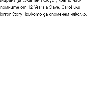
нирана за „Златен глобус“, която най-
помните от 12 Years a Slave, Carol или
orror Story, колкото да споменем няколко.