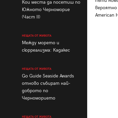
пъти номи
Кои места да посетиш по
вероятно 
Южното Черноморие
American H
(Част II)
НЕЩАТА ОТ ЖИВОТА
Между морето и
сюрреализма: Кадакес
НЕЩАТА ОТ ЖИВОТА
Go Guide Seaside Awards
отново събират най-
доброто по
Черноморието
НЕЩАТА ОТ ЖИВОТА