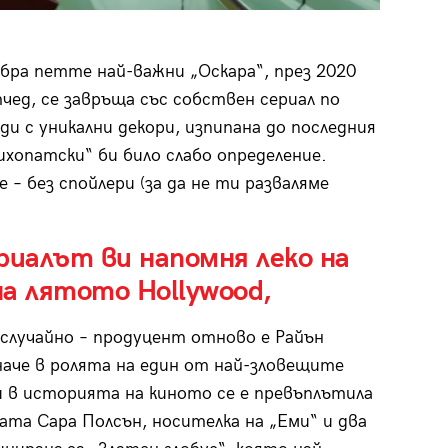
 обра петте най-важни „Оскара“, през 2020
ед, се завръща със собствен сериал по
нди с уникални декори, изпипана до последния
ихопатски“ би било слабо определение.
– без спойлери (за да не ти разваляме
риалът ви напомня леко на
а лятото Hollywood,
 случайно – продуцент отново е Райън
аче в ролята на един от най-зловещите
 в историята на киното се е превъплътила
та Сара Полсън, носителка на „Еми“ и два