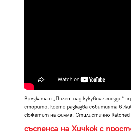
Връзката с „Полет над кукувиче гнездо“ с
сторито, което разказва събитията в жив
сюжетът на филма. Стилистично Ratched 
съспенса на Хичкок с прос