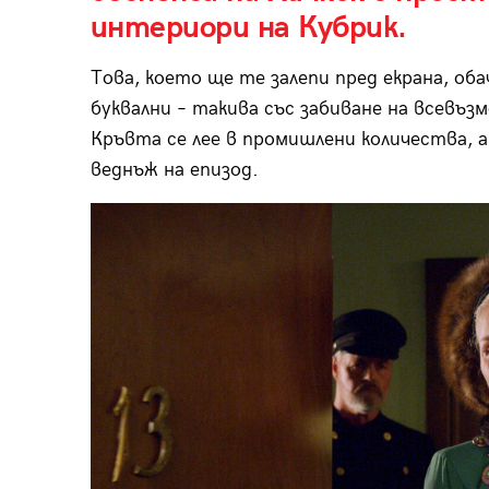
интериори на Кубрик.
Това, което ще те залепи пред екрана, об
буквални – такива със забиване на всевъ
Кръвта се лее в промишлени количества, а
веднъж на епизод.