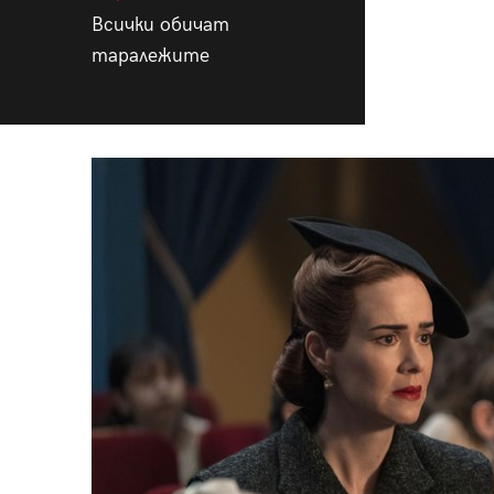
Всички обичат
таралежите