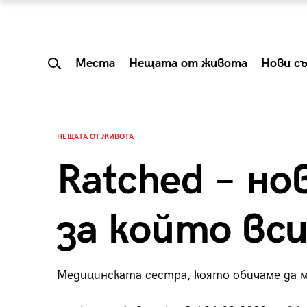
Места
Нещата от живота
Нови с
НЕЩАТА ОТ ЖИВОТА
Ratched – но
за който вс
Медицинската сестра, която обичаме да м
 Shareable:
Summer Prelude: ка
лги вечери и
започва лятото в 