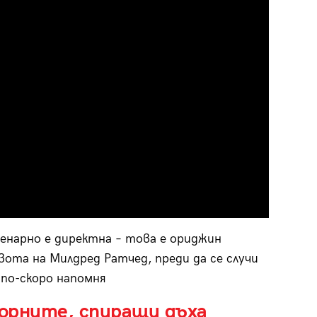
ценарно е директна – това е ориджин
ота на Милдред Ратчед, преди да се случи
по-скоро напомня
торните, спиращи дъха