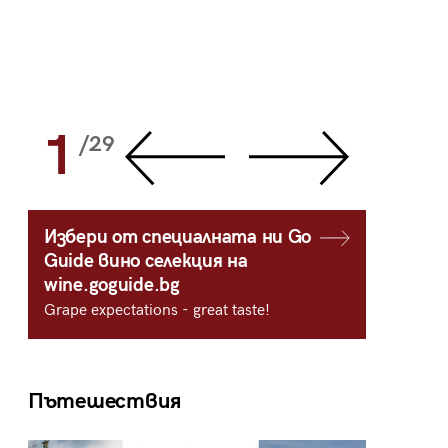
1
2
/29
/
Избери от специалната ни Go
Guide вино селекция на
wine.goguide.bg
Grape expectations - great taste!
Пътешествия