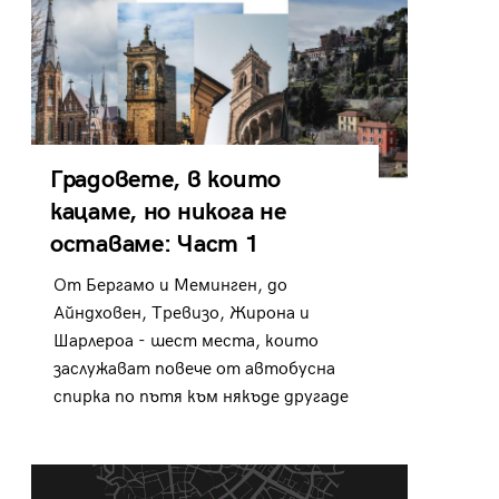
Градовете, в които
кацаме, но никога не
оставаме: Част 1
От Бергамо и Меминген, до
Айндховен, Тревизо, Жирона и
Шарлероа - шест места, които
заслужават повече от автобусна
спирка по пътя към някъде другаде