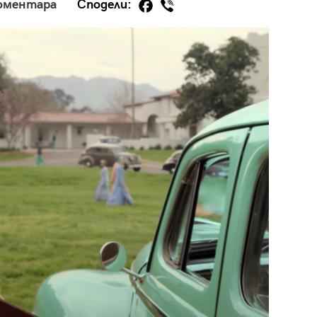
оментара
Сподели:
29
/29