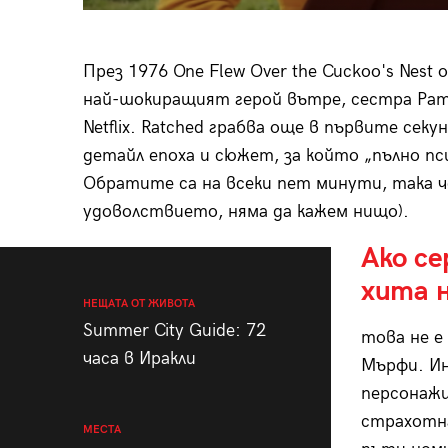
През 1976 One Flew Over the Cuckoo's Nest
най-шокиращият герой вътре, сестра Ратч
Netflix. Ratched грабва още в първите секу
детайл епоха и сюжет, за който „пълно пс
Обратите са на всеки пет минути, така че 
удоволствието, няма да кажем нищо).
Ако се
хита н
НЕЩАТА ОТ ЖИВОТА
Summer City Guide: 72
това не е
часа в Иракли
Мърфи. Ин
персонажи
страхотна
МЕСТА