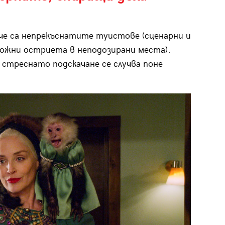
аче са непрекъснатите туистове (сценарни и
зможни остриета в неподозирани места).
 стреснато подскачане се случва поне