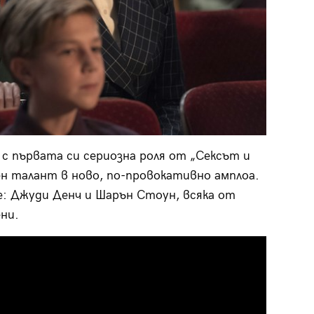
с първата си сериозна роля от „Сексът и
н талант в ново, по-провокативно амплоа.
е: Джуди Денч и Шарън Стоун, всяка от
ни.