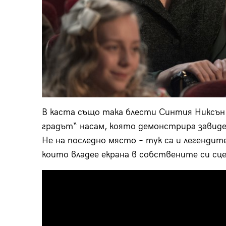
В каста също така блести Синтия Никсън 
градът“ насам, която демонстрира завиде
Не на последно място – тук са и легендит
които владее екрана в собствените си сце