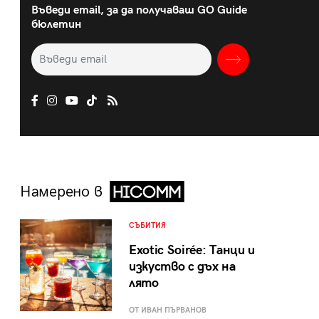
Въведи email, за да получаваш GO Guide
бюлетин
Намерено в
СЪБИТИЯ
Exotic Soirée: Танци и
изкуство с дъх на
лято
ОТ ИВАН ПЪРВАНОВ