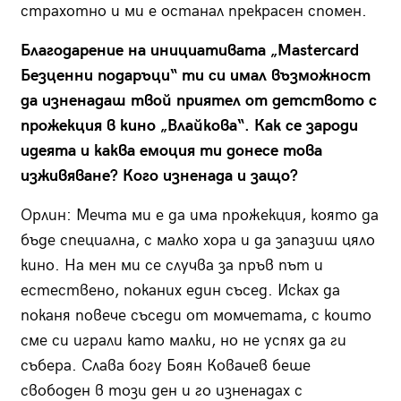
страхотно и ми е останал прекрасен спомен.
Благодарение на инициативата
„
Mastercard
Безценни подаръци“ ти си имал възможност
да изненадаш твой приятел от детството с
прожекция в кино „Влайкова“. Как се зароди
идеята и каква емоция ти донесе това
изживяване? Кого изненада и защо?
Орлин:
Мечта ми е да има прожекция, която да
бъде специална, с малко хора и да запазиш цяло
кино. На мен ми се случва за пръв път и
естествено, поканих един съсед. Исках да
поканя повече съседи от момчетата, с които
сме си играли като малки, но не успях да ги
събера. Слава богу Боян Ковачев беше
свободен в този ден и го изненадах с