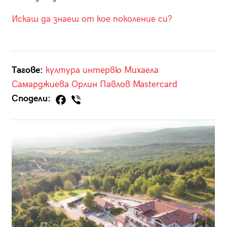
Искаш да знаеш от кое поколение си?
Тагове:
култура
интервю
Михаела
Самарджиева
Орлин Павлов
Mastercard
Сподели: