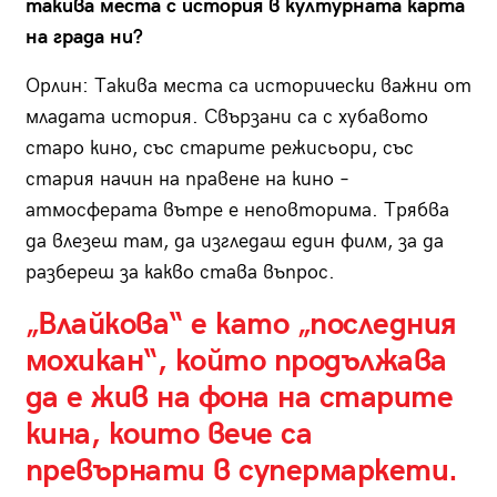
такива места с история в културната карта
на града ни?
Орлин:
Такива места са исторически важни от
младата история. Свързани са с хубавото
старо кино, със старите режисьори, със
стария начин на правене на кино –
атмосферата вътре е неповторима. Трябва
да влезеш там, да изгледаш един филм, за да
разбереш за какво става въпрос.
„Влайкова“ е като „последния
мохикан“, който продължава
да е жив на фона на старите
кина, които вече са
превърнати в супермаркети.