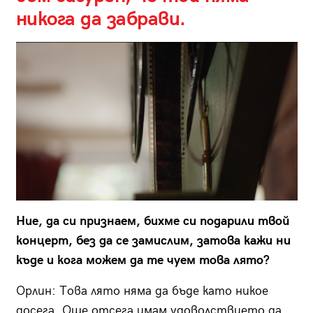
никога да забрави.
Ние, да си признаем, бихме си подарили твой
концерт, без да се замислим, затова кажи ни
къде и кога можем да те чуем това лято?
Орлин:
Това лято няма да бъде като никое
досега. Още отсега имам удоволствието да