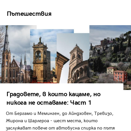
Пътешествия
Градовете, в които кацаме, но
никога не оставаме: Част 1
От Бергамо и Меминген, до Айндховен, Тревизо,
Жирона и Шарлероа - шест места, които
заслужават повече от автобусна спирка по пътя