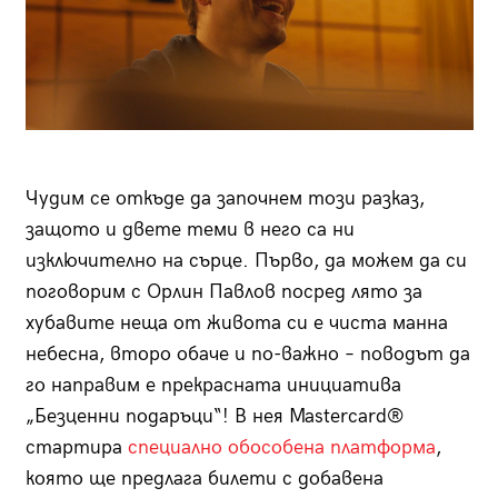
Чудим се откъде да започнем този разказ,
защото и двете теми в него са ни
изключително на сърце. Първо, да можем да си
поговорим с Орлин Павлов посред лято за
хубавите неща от живота си е чиста манна
небесна, второ обаче и по-важно – поводът да
го направим е прекрасната инициатива
„Безценни подаръци“! В нея Mastercard®
стартира
специално обособена платформа
,
която ще предлага билети с добавена