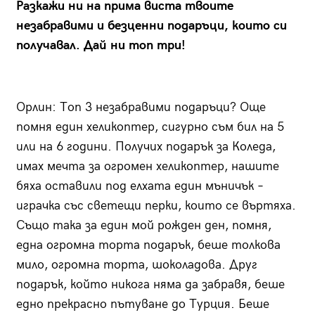
Разкажи ни на прима виста твоите
незабравими и безценни подаръци, които си
получавал. Дай ни топ три!
Орлин:
Топ 3 незабравими подаръци? Още
помня един хеликоптер, сигурно съм бил на 5
или на 6 години. Получих подарък за Коледа,
имах мечта за огромен хеликоптер, нашите
бяха оставили под елхата един мъничък –
играчка със светещи перки, които се въртяха.
Също така за един мой рожден ден, помня,
една огромна торта подарък, беше толкова
мило, огромна торта, шоколадова. Друг
подарък, който никога няма да забравя, беше
едно прекрасно пътуване до Турция. Беше