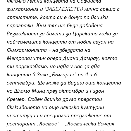
няколко летни концерта на Софийска
филхармония и (ЗАБЕЛЕЖЕТЕ!) лична среща с
артистите, което си е бонус по всички
параграфи. Към тях ще бъде добавена
възможност за билети за Царската ложа за
най-големите концерти от новия сезон на
Филхармонията – на звездата на
Метрополитън опера Диана Дамрау, която
ти подсказваме, че идва у нас за два
концерта в Зала „България“ на 4 и 6
септември. Ще може да видиш още концерта
на Шломо Минц през октомври и Гидон
Кремер. Освен всичко друго предстои
включването на още няколко културни
институции и специално предложение от
ресторант „Космос“ – „Космическа вечеря