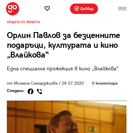
GoMap
НЕЩАТА ОТ ЖИВОТА
Орлин Павлов за безценните
подаръци, културата и кино
„Влайкова“
Една специална прожекция в кино „Влайкова“
от Михаела Самарджиева / 28.07.2020
0 коментара
Сподели: