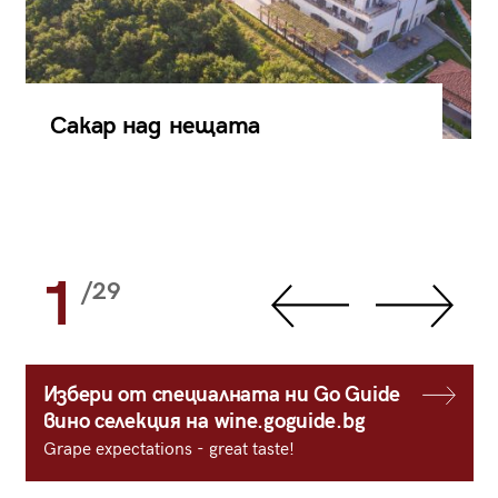
Сакар над нещата
1
/29
Избери от специалната ни Go Guide
вино селекция на wine.goguide.bg
Grape expectations - great taste!