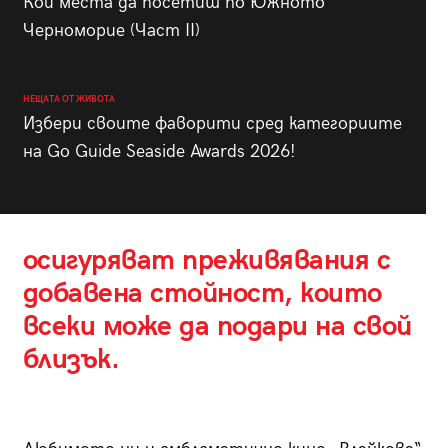
Кои места да посетиш по Южното
Черноморие (Част II)
НЕЩАТА ОТ ЖИВОТА
Избери своите фаворити сред категориите
на Go Guide Seaside Awards 2026!
осигуряват преживявания с
добавена стойност, които
всеки може да подари на свой
близък.