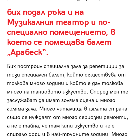
бих подал ръка и на
Музикалния театър и по-
специално помещението, в
което се помещава балет
„Арабеск“.
Бих построил специална зала за репетиции за
този специален балет, който съществува от
толкова много години и който е дал толкова
много на танцовото изкуство. Според мен те
заслужават да имат голяма сцена и много
голяма зала. Много читалища в цялата страна
също се нуждаят от много сериозни ремонти,
а не е тайна, че там кипи изкуство и не е
спирало дори и в най-трудните години. Много