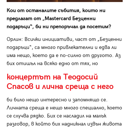
Кои от останалите събития, които ни
предлагат от
„
Mastercard Безценни
подаръци“, би ни препоръчал да посетим?
Орлин:
Всички инициативи, част от „Безценни
подаръци“, са много привлекателни и едва ли
има нещо, което да е по-силно от другото. Аз
бих отишъл на всяко едно от тях, но
концертът на Теодосий
Спасов и лична среща с него
би било нещо интересно и запомнящо се.
Личната среща е нещо много специално, което
се случва рядко. Бих се насладил на малък
разговор, в който бих надникнал извън живота