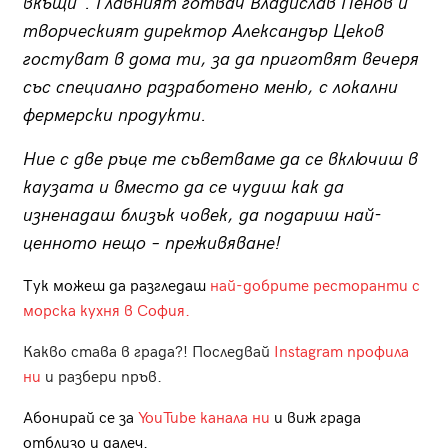
вкъщи“. Главният готвач Владислав Пенов и
творческият директор Александър Цеков
гостуват в дома ти, за да приготвят вечеря
със специално разработено меню, с локални
фермерски продукти.
Ние с две ръце те съветваме да се включиш в
каузата и вместо да се чудиш как да
изненадаш близък човек, да подариш най-
ценното нещо – преживяване!
Тук можеш да разгледаш
най-добрите ресторанти с
морска кухня в София.
Какво става в града?! Последвай
Instagram профила
ни
и разбери пръв.
Абонирай се за
YouTube канала ни
и виж града
отблизо и далеч.