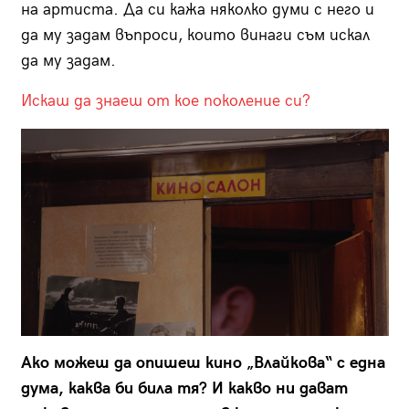
на артиста. Да си кажа няколко думи с него и
да му задам въпроси, които винаги съм искал
да му задам.
Искаш да знаеш от кое поколение си?
Ако можеш да опишеш кино „Влайкова“ с една
дума, каква би била тя? И какво ни дават