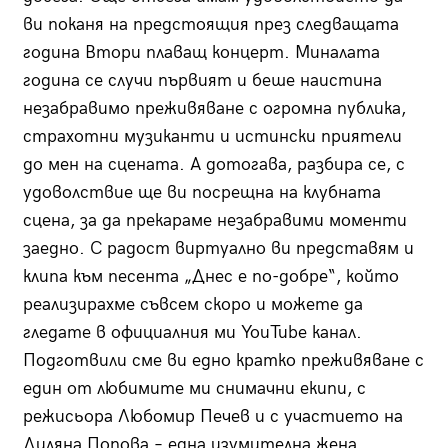
ви поканя на предстоящия през следващата
година Втори плаващ концерт. Миналата
година се случи първият и беше наистина
незабравимо преживяване с огромна публика,
страхотни музиканти и истински приятели
до мен на сцената. А дотогава, разбира се, с
удоволствие ще ви посрещна на клубната
сцена, за да прекараме незабравими моменти
заедно. С радост виртуално ви представям и
клипа към песента „Днес е по-добре“, който
реализирахме съвсем скоро и можете да
гледате в официалния ми YouTube канал.
Подготвили сме ви едно кратко преживяване с
един от любимите ми снимачни екипи, с
режисьора Любомир Печев и с участието на
Диляна Попова – една изумителна жена.