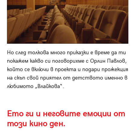
Но след толкова много приказки е време да ти
покажем какво си поговорихме с Орлин Павлов,
който се включи в проекта и подари прожекция
на скъп свой приятел от детството именно в
любимото „Влайкова“.
Ето ги и неговите емоции от
този кино ден.