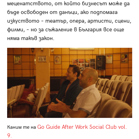
меценатството, от който бизнесът може да
бъде освободен от данъци, ако подпомага
изкуството – театър, опера, артисти, сцени,
филми, – но за съжаление в България все още
няма такъв закон.
Go Guide After Work Social Club vol.
Каним те на
9.