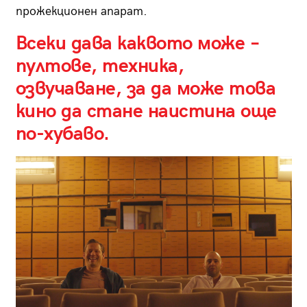
прожекционен апарат.
Всеки дава каквото може –
пултове, техника,
озвучаване, за да може това
кино да стане наистина още
по-хубаво.