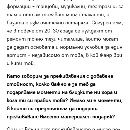
формации – танцови, музикални, театрални, са
там и оттам тръгват много таланти, а
базата е изключително остаряла. Сигурен съм,
че в повече от 20–30 града се нуждаят от
ремонт точно тези читалища, които могат
да дадат основата и нормални условия за един
артист – независомо от това, в кой жанр ври
и кипи той.
Като говорим за преживявания с добавена
стойност, колко важно е за теб да
подаряваме моменти на близките ни хора и
кога ти си правил това? Имало ли е моменти,
в които си предпочитал да подариш
преживяване вместо материален подарък?
Орлин:
Всъщност преживяването е много по-