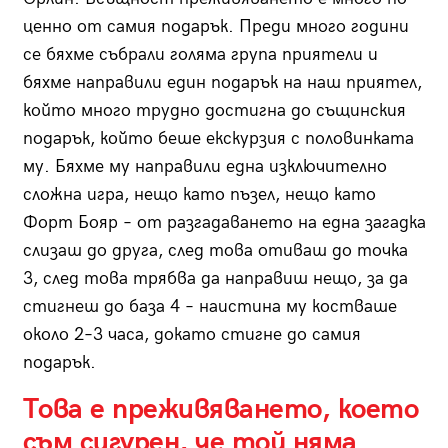
ценно от самия подарък. Преди много години
се бяхме събрали голяма група приятели и
бяхме направили един подарък на наш приятел,
който много трудно достигна до същинския
подарък, който беше екскурзия с половинката
му. Бяхме му направили една изключително
сложна игра, нещо като пъзел, нещо като
Форт Бояр – от разгадаването на една загадка
слизаш до друга, след това отиваш до точка
3, след това трябва да направиш нещо, за да
стигнеш до база 4 – наистина му костваше
около 2–3 часа, докато стигне до самия
подарък.
Това е преживяването, което
съм сигурен, че той няма