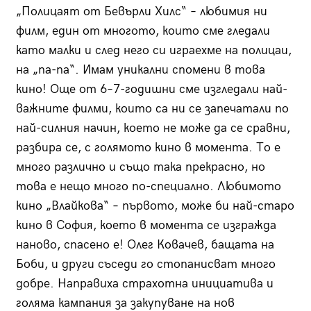
„Полицаят от Бевърли Хилс“ – любимия ни
филм, един от многото, които сме гледали
като малки и след него си играехме на полицаи,
на „па-па“. Имам уникални спомени в това
кино! Още от 6–7-годишни сме изгледали най-
важните филми, които са ни се запечатали по
най-силния начин, което не може да се сравни,
разбира се, с голямото кино в момента. То е
много различно и също така прекрасно, но
това е нещо много по-специално. Любимото
кино „Влайкова“ – първото, може би най-старо
кино в София, което в момента се изгражда
наново, спасено е! Олег Ковачев, бащата на
Боби, и други съседи го стопанисват много
добре. Направиха страхотна инициатива и
голяма кампания за закупуване на нов