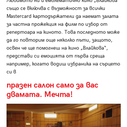
Любимото ни и емблематично кино „Влайкова“
също се включва с възможност за всички
Mastercard картодържатели да наемат залата
за частна прожекция на филм по избор от
репертоара на киното. Това последното може
да го повторим още няколко пъти, защото,
освен че ще помогнеш на кино „Влайкова“,
представи си емоцията от първа среща
например, когато водиш избраника на сърцето
си в
празен салон само за вас
двамата. Мечта!