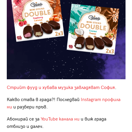
Стрийт фууд и хубава музика завладяват София
.
Какво става в града?! Последвай
Instagram профила
ни
и разбери пръв.
Абонирай се за
YouTube канала ни
и виж града
отблизо и далеч.