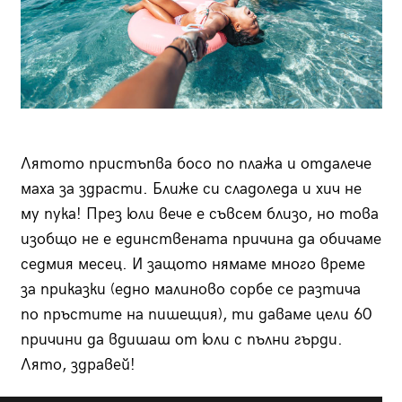
Лятото пристъпва босо по плажа и отдалече
маха за здрасти. Ближе си сладоледа и хич не
му пука! През юли вече е съвсем близо, но това
изобщо не е единствената причина да обичаме
седмия месец. И защото нямаме много време
за приказки (едно малиново сорбе се разтича
по пръстите на пишещия), ти даваме цели 60
причини да вдишаш от юли с пълни гърди.
Лято, здравей!