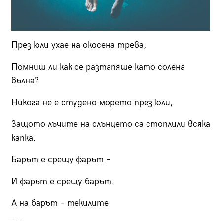
През юли ухае на окосена трева,
Помниш ли как се разтапяше като солена
вълна?
Никога не е студено морето през юли,
Защото лъчите на слънцето са стоплили всяка
капка.
Барът е срещу фарът –
И фарът е срещу барът.
А на барът – текилите.