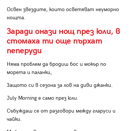
Освен звездите, които осветяват неуморно
нощта.
Заради онази нощ през юли, в
стомаха ти още пърхат
пеперуди
Няма проблем да бродиш бос и мокър по
морета и паланки,
Защото си в сезона за лов на диви джанки.
July Morning е само през юли.
Събуждаш се от разговори между гларуси и
чайки.