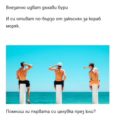
Внезапно идват дъхави бури
И си отиват по-бързо от закъснял за кораб
моряк.
Помниш ли първата си целувка през юли?