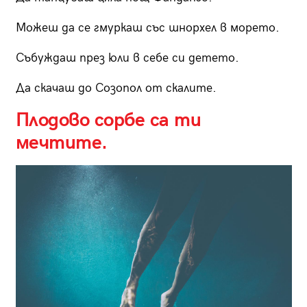
Можеш да се гмуркаш със шнорхел в морето.
Събуждаш през юли в себе си детето.
Да скачаш до Созопол от скалите.
Плодово сорбе са ти
мечтите.