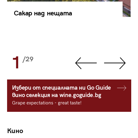
Сакар над нещата
1
/29
Избери от специалната ни Go Guide
вино селекция на wine.goguide.bg
Grape expectations - great taste!
Кино