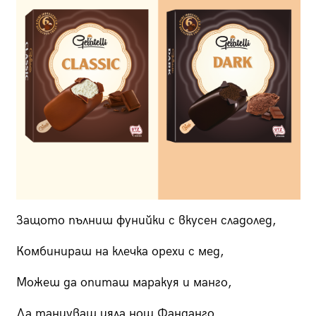
Защото пълниш фунийки с вкусен сладолед,
Комбинираш на клечка орехи с мед,
Можеш да опиташ маракуя и манго,
Да танцуваш цяла нощ Фанданго.