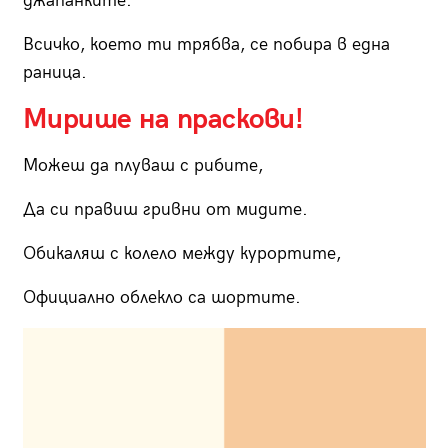
джапанките.
Всичко, което ти трябва, се побира в една
раница.
Мирише на праскови!
Можеш да плуваш с рибите,
Да си правиш гривни от мидите.
Обикаляш с колело между курортите,
Официално облекло са шортите.