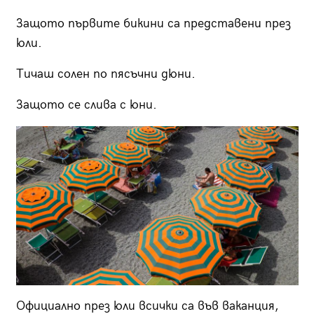
Защото първите бикини са представени през
юли.
Тичаш солен по пясъчни дюни.
Защото се слива с юни.
Официално през юли всички са във ваканция,