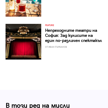
FEATURE
Непреходните театри на
София: Зад кулисите на
един по-различен спектакъл
ОТ ИВАН ПЪРВАНОВ
В този ред на мисли