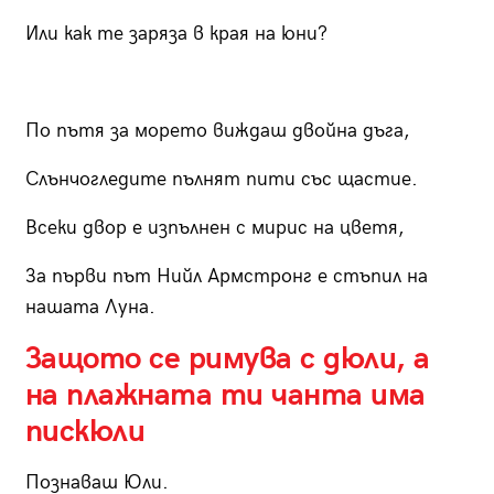
Или как те заряза в края на юни?
По пътя за морето виждаш двойна дъга,
Слънчогледите пълнят пити със щастие.
Всеки двор е изпълнен с мирис на цветя,
За първи път Нийл Армстронг е стъпил на
нашата Луна.
Защото се римува с дюли, а
на плажната ти чанта има
пискюли
Познаваш Юли.