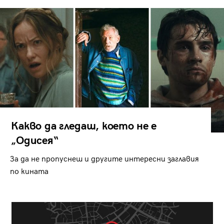
Какво да гледаш, което не е
„Одисея“
За да не пропуснеш и другите интересни заглавия
по кината