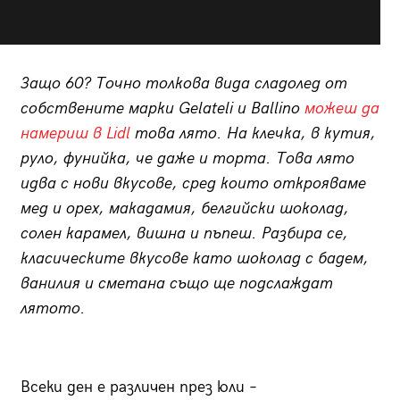
Защо 60? Точно толкова вида сладолед от
собствените марки Gelateli и Ballino
можеш да
намериш в Lidl
това лято. На клечка, в кутия,
руло, фунийка, че даже и торта. Това лято
идва с нови вкусове, сред които открояваме
мед и орех, макадамия, белгийски шоколад,
солен карамел, вишна и пъпеш. Разбира се,
класическите вкусове като шоколад с бадем,
ванилия и сметана също ще подслаждат
лятото.
Всеки ден е различен през юли –