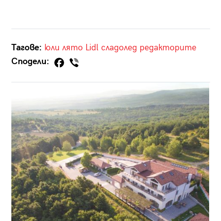
Тагове:
юли
лято
Lidl
сладолед
редакторите
Сподели: