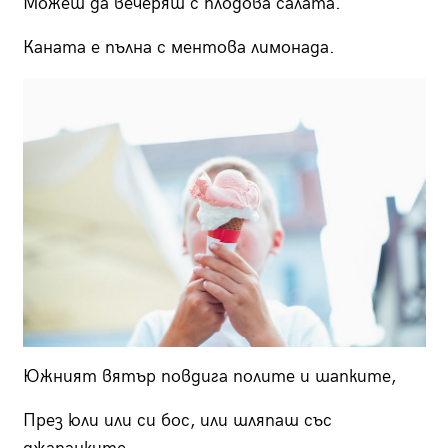
Можеш да вечеряш с плодова салата.
Каната е пълна с ментова лимонада.
Южният вятър повдига полите и шапките,
През юли или си бос, или шляпаш със