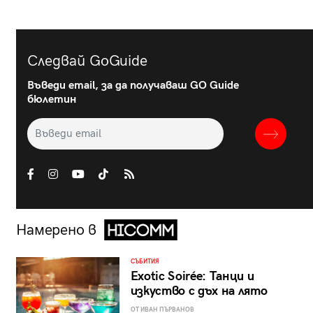
Следвай GoGuide
Въведи email, за да получаваш GO Guide
бюлетин
Намерено в
СЪБИТИЯ
Exotic Soirée: Танци и
изкуство с дъх на лято
ОТ ИВАН ПЪРВАНОВ