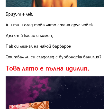
Бризът е лек.
А и ти и след това лято стана друг човек.
Дъхът ѝ касис и лимон,
Пак си легнал на някой барбарон.
Опитвал ли си сладолед с бурбондска ванилия?
Това лято е пълна идилия.