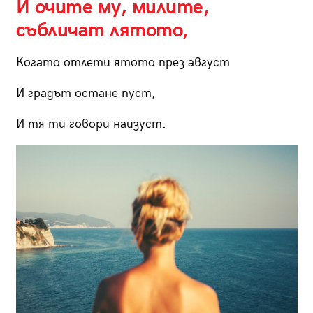
И очите му, милите,
събличат лятото,
Когато отлети ятото през август
И градът остане пуст,
И тя ти говори наизуст.