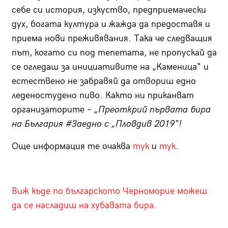
себе си история, изкуство, предприемачески
дух, богата култура и жажда да предоставя и
приема нови преживявания. Така че следващия
път, когато си под тепетата, не пропускай да
се огледаш за инициативите на „Каменица“ и
естествено не забравяй да отвориш едно
леденостудено пиво. Както ни приканват
организаторите –
„Преоткрий първата бира
на България #Заедно с „Пловдив 2019“!
Още информация те очаква
тук
и
тук
.
Виж къде по българското Черноморие можеш
да се насладиш на хубавата бира.