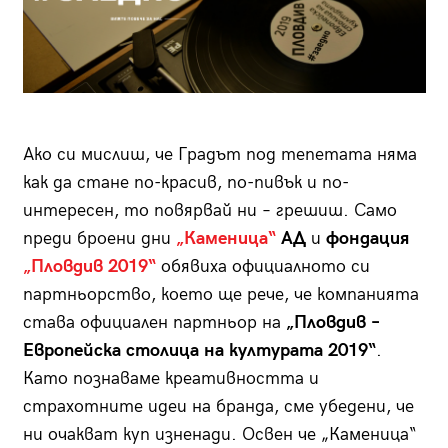
Ако си мислиш, че Градът под тепетата няма
как да стане по-красив, по-пивък и по-
интересен, то повярвай ни – грешиш. Само
преди броени дни
„Каменица“
АД
и
фондация
„Пловдив 2019“
обявиха официалното си
партньорство, което ще рече, че компанията
става официален партньор на
„Пловдив –
Европейска столица на културата 2019“
.
Като познаваме креативността и
страхотните идеи на бранда, сме убедени, че
ни очакват куп изненади. Освен че „Каменица“