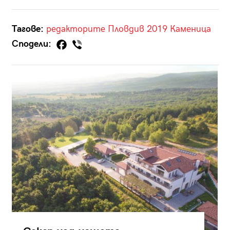
Тагове:
редакторите
Пловдив 2019
Каменица
Сподели: