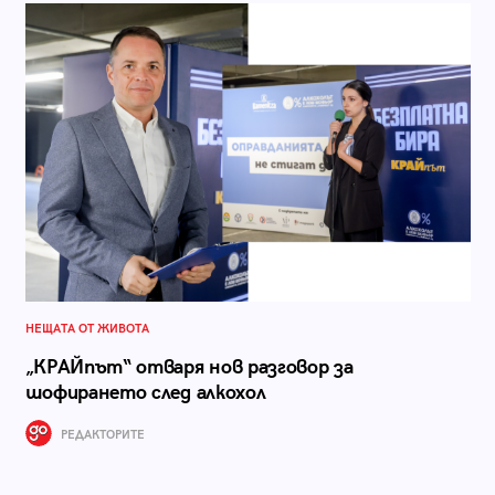
НЕЩАТА ОТ ЖИВОТА
„КРАЙпът“ отваря нов разговор за
шофирането след алкохол
РЕДАКТОРИТЕ