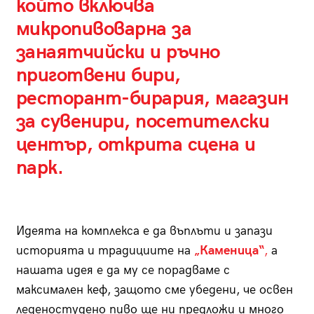
който включва
микропивоварна за
занаятчийски и ръчно
приготвени бири,
ресторант-бирария, магазин
за сувенири, посетителски
център, открита сцена и
парк.
Идеята на комплекса е да въплъти и запази
историята и традициите на
„Каменица“
,
а
нашата идея е да му се порадваме с
максимален кеф, защото сме убедени, че освен
леденостудено пиво ще ни предложи и много