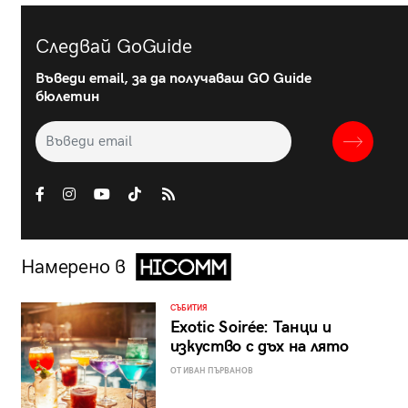
Следвай GoGuide
Въведи email, за да получаваш GO Guide
бюлетин
Намерено в
СЪБИТИЯ
Exotic Soirée: Танци и
изкуство с дъх на лято
ОТ ИВАН ПЪРВАНОВ