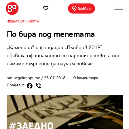
GoMap
НЕЩАТА ОТ ЖИВОТА
По бира под тепетата
„Каменица“ и фондация „Пловдив 2019“
обявиха официалното си партньорство, а ние
нямаме търпение да научим повече
от редакторите / 28.07.2018
0 коментара
Сподели: