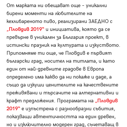
От марката ни обещават още – уникални
бирени моменти на любителите на
кехлибареното пиво, реализирани ЗАЕДНО с
„Пловдив 2019“
и инициатива, която да се
превърне в уникален за България проект, в
истински празник на културата и изкуството.
Припомняме ти още, че Пловдив е първият
български град, носител на титлата, и като
един от най-древните градове в Европа
определено има какво да ни покаже и даде, а
също да изкуши ценителите на качествените
преживявани и търсачите на алтернативни и
крафт предложения. Програмата на
„Пловдив
2019“
е изпъстрена с разнообразни събития,
показващи автентичността на един древен,
но и изключително модерен град, съчетаващ в