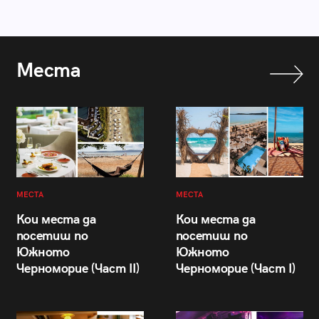
Места
МЕСТА
МЕСТА
Кои места да
Кои места да
посетиш по
посетиш по
Южното
Южното
Черноморие (Част II)
Черноморие (Част I)