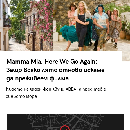
Mamma Mia, Here We Go Again:
Защо всяко лято отново искаме
да преживеем филма
Където на заден фон звучи ABBA, а пред теб е
синьото море