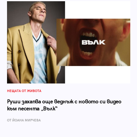
НЕЩАТА ОТ ЖИВОТА
Руши захапва още веднъж с новото си видео
към песента „Вълк“
ОТ ЙОАНА МИРЧЕВА