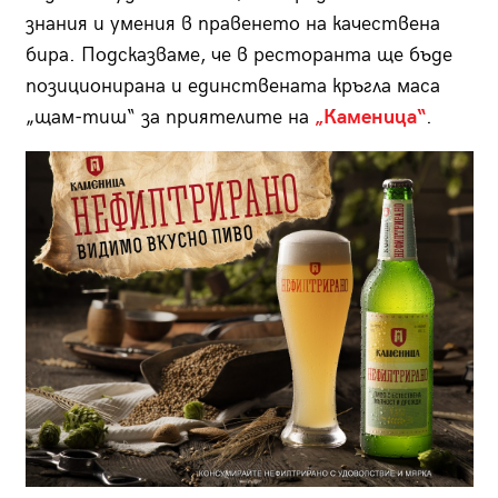
знания и умения в правенето на качествена
бира. Подсказваме, че в ресторанта ще бъде
позиционирана и единствената кръгла маса
„щам-тиш“ за приятелите на
„Каменица“
.