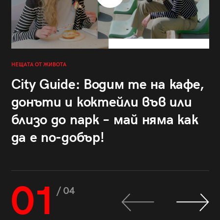
НЕЩАТА ОТ ЖИВОТА
City Guide: Водим те на кафе,
донъти и коктейли във или
близо до парк – май няма как
да е по-добър!
01
/ 04