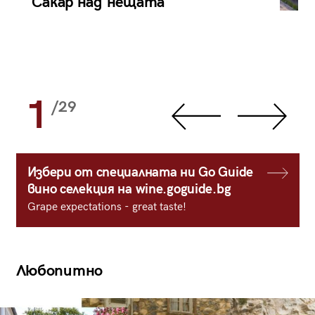
Сакар над нещата
1
/29
Избери от специалната ни Go Guide
вино селекция на wine.goguide.bg
Grape expectations - great taste!
Любопитно