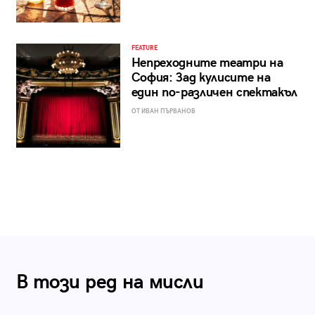
FEATURE
Непреходните театри на
София: Зад кулисите на
един по-различен спектакъл
ОТ ИВАН ПЪРВАНОВ
В този ред на мисли