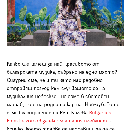
Какво ще кажеш за най-красивото от
българската музика, събрано на едно място?
Сигурни сме, че и ти като нас редовно
отправяш поглед към случващото се на
музикалния небосклон не само в световен
мащаб, но и на родната карта. Най-хубавото
е, че благодарение на Рут Колева
Bulgaria’s
Finest е готов за експлоатация плейлист
и
всичко, което трябва да направиш, за да се