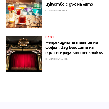
изкуство с дъх на лято
ОТ ИВАН ПЪРВАНОВ
FEATURE
Непреходните театри на
София: Зад кулисите на
един по-различен спектакъл
ОТ ИВАН ПЪРВАНОВ