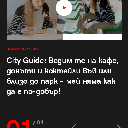
НЕЩАТА ОТ ЖИВОТА
City Guide: Водим те на кафе,
донъти и коктейли във или
близо до парк – май няма как
да е по-добър!
/ 04