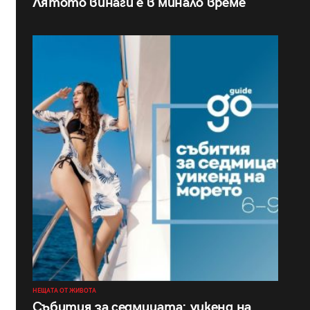
Лятото винаги е в минало време
НЕЩАТА ОТ ЖИВОТА
Събития за седмицата: уикенд на