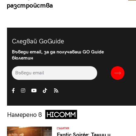
разстройства
Следвай GoGuide
Въведи email, за да получаваш GO Guide
бюлетин
Намерено в
СЪБИТИЯ
Exotic Soirée: Танци и