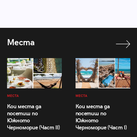
Места
МЕСТА
МЕСТА
Кои места да
Кои места да
посетиш по
посетиш по
Южното
Южното
Черноморие (Част II)
Черноморие (Част I)