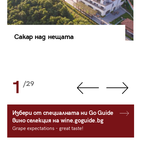
Сакар над нещата
1
/29
Избери от специалната ни Go Guide
вино селекция на wine.goguide.bg
Grape expectations - great taste!