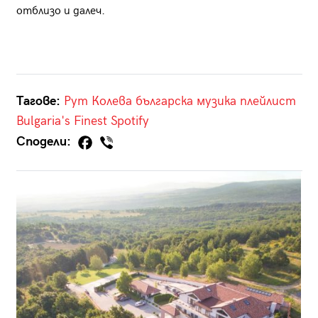
отблизо и далеч.
Тагове:
Рут Колева
българска музика
плейлист
Bulgaria's Finest
Spotify
Сподели: