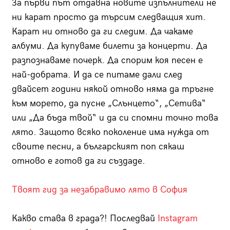
За първи път отдавна новите изпълнители не
ни карат просто да търсим следващия хит.
Карат ни отново да ги следим. Да чакаме
албуми. Да купуваме билети за концерти. Да
разпознаваме почерк. Да спорим коя песен е
най-добрата. И да се питаме дали след
двайсет години някой отново няма да тръгне
към морето, да пусне „Слънцето“, „Сетива“
или „Да бъда твой“ и да си спомни точно това
лято. Защото всяко поколение има нужда от
своите песни, а българският поп сякаш
отново е готов да ги създаде.
Твоят гид за незабравимо лято в София
Какво става в града?! Последвай
Instagram