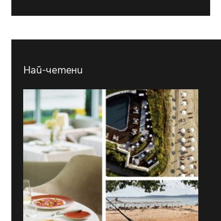
Най-четени