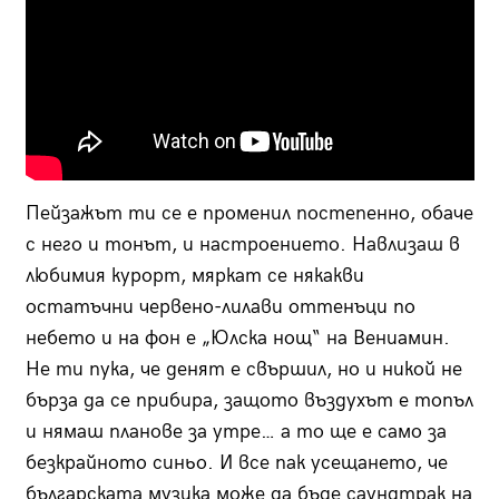
Пейзажът ти се е променил постепенно, обаче
с него и тонът, и настроението. Навлизаш в
любимия курорт, мяркат се някакви
остатъчни червено-лилави оттенъци по
небето и на фон е „Юлска нощ“ на Вениамин.
Не ти пука, че денят е свършил, но и никой не
бърза да се прибира, защото въздухът е топъл
и нямаш планове за утре… а то ще е само за
безкрайното синьо. И все пак усещането, че
българската музика може да бъде саундтрак на