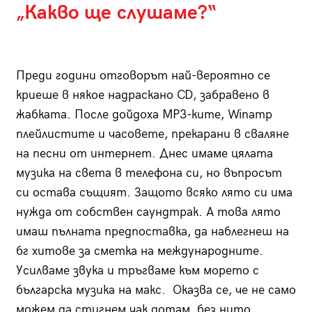
„Какво ще слушаме?“
Преди години отговорът най-вероятно се
криеше в някое надраскано CD, забравено в
жабката. После дойдоха MP3-ките, Winamp
плейлистите и часовете, прекарани в сваляне
на песни от интернет. Днес имаме цялата
музика на света в телефона си, но въпросът
си остава същият. Защото всяко лято си има
нужда от собствен саундтрак. А това лято
имаш пълната предпоставка, да наблегнеш на
бг хитове за сметка на международните.
Усилваме звука и тръгваме към морето с
българска музика на макс. Оказва се, че не само
можем да стигнем чак дотам, без нито