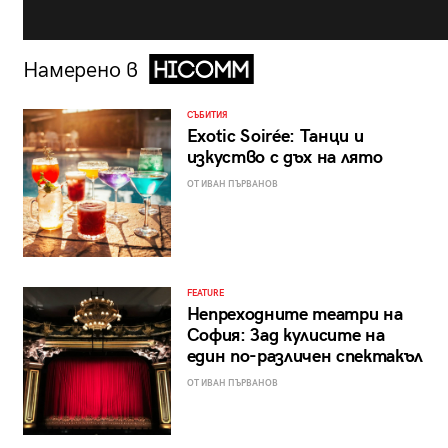
Намерено в
СЪБИТИЯ
Exotic Soirée: Танци и
изкуство с дъх на лято
ОТ ИВАН ПЪРВАНОВ
FEATURE
Непреходните театри на
София: Зад кулисите на
един по-различен спектакъл
ОТ ИВАН ПЪРВАНОВ