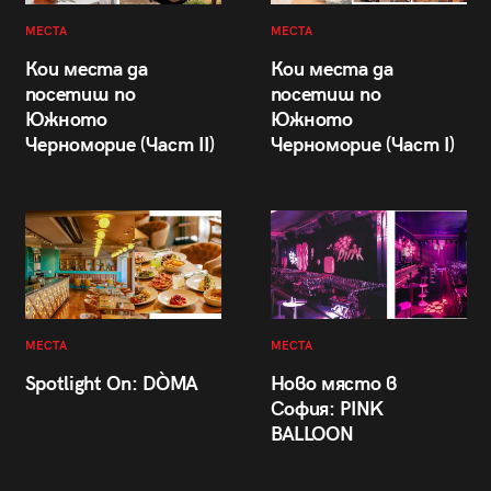
МЕСТА
МЕСТА
Кои места да
Кои места да
посетиш по
посетиш по
Южното
Южното
Черноморие (Част II)
Черноморие (Част I)
МЕСТА
МЕСТА
Spotlight On: DÒMA
Ново място в
София: PINK
BALLOON