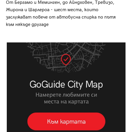
От Бергамо и Меминген, до Айндховен, Тревизо,
Жирона и Шарлероа - шест места, които
заслужават повече от автобусна спирка по пътя
към някъде другаде