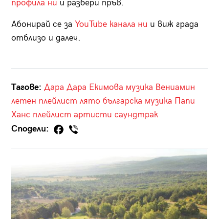
профила ни
и разбери пръв.
Абонирай се за
YouTube канала ни
и виж града
отблизо и далеч.
Тагове:
Дара
Дара Екимова
музика
Вениамин
летен плейлист
лято
българска музика
Папи
Ханс
плейлист
артисти
саундтрак
Сподели: