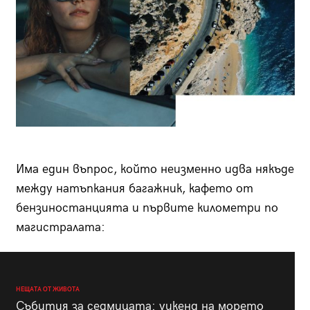
Има един въпрос, който неизменно идва някъде
между натъпкания багажник, кафето от
бензиностанцията и първите километри по
магистралата:
НЕЩАТА ОТ ЖИВОТА
Събития за седмицата: уикенд на морето