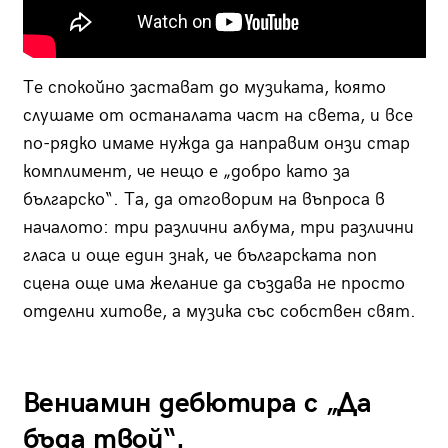
Те спокойно застават до музиката, която
слушаме от останалата част на света, и все
по-рядко имаме нужда да направим онзи стар
комплимент, че нещо е „добро като за
българско“. Та, да отговорим на въпроса в
началото: три различни албума, три различни
гласа и още един знак, че българската поп
сцена още има желание да създава не просто
отделни хитове, а музика със собствен свят.
Вениамин дебютира с „Да
бъда твой“.