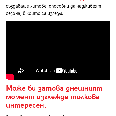
създаваше хитове, способни да надживеят
сезона, в който са излезли.
Може би затова днешният
момент изглежда толкова
интересен.