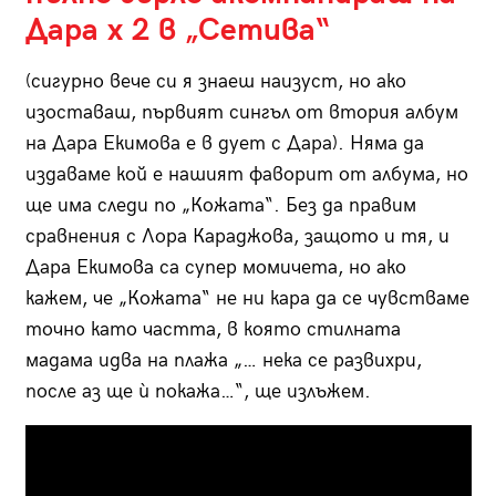
Дара x 2 в „Сетива“
(сигурно вече си я знаеш наизуст, но ако
изоставаш, първият сингъл от втория албум
на Дара Екимова е в дует с Дара). Няма да
издаваме кой е нашият фаворит от албума, но
ще има следи по „Кожата“. Без да правим
сравнения с Лора Караджова, защото и тя, и
Дара Екимова са супер момичета, но ако
кажем, че „Кожата“ не ни кара да се чувстваме
точно като частта, в която стилната
мадама идва на плажа „… нека се развихри,
после аз ще ѝ покажа…“, ще излъжем.