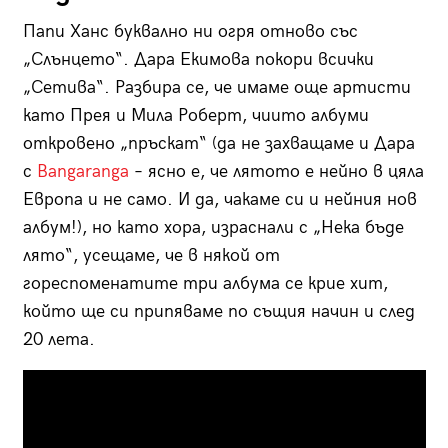
Папи Ханс буквално ни огря отново със
„Слънцето“. Дара Екимова покори всички
„Сетива“. Разбира се, че имаме още артисти
като Прея и Мила Роберт, чиито албуми
откровено „пръскат“ (да не захващаме и Дара
с
Bangaranga
– ясно е, че лятото е нейно в цяла
Европа и не само. И да, чакаме си и нейния нов
албум!), но като хора, израснали с „Нека бъде
лято“, усещаме, че в някой от
гореспоменатите три албума се крие хит,
който ще си припяваме по същия начин и след
20 лета.