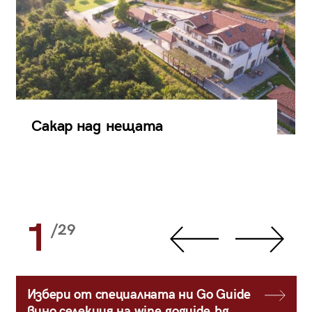
Сакар над нещата
1
/29
Избери от специалната ни Go Guide
вино селекция на wine.goguide.bg