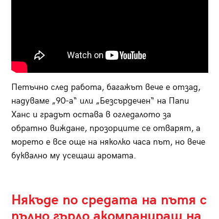
Петъчно след работа, багажът вече е отзад,
надуваме „90-а“ или „Безсърдечен“ на Папи
Ханс и градът остава в огледалото за
обратно виждане, прозорците се отварят, а
морето е все още на няколко часа път, но вече
буквално му усещаш аромата.
Някъде по средата на пътя с
пълно гърло акомпанираш на