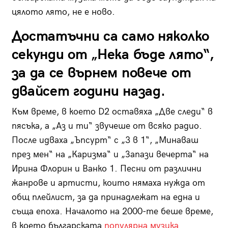
цялото лято, не е ново.
Достатъчни са само няколко
секунди от „Нека бъде лято“,
за да се върнем повече от
двайсет години назад.
Към време, в което D2 оставяха „Две следи“ в
пясъка, а „Аз и ти“ звучеше от всяко радио.
После идваха „Ъпсурт“ с „3 в 1“, „Минаваш
през мен“ на „Каризма“ и „Запази вечерта“ на
Ирина Флорин и Ванко 1. Песни от различни
жанрове и артисти, които нямаха нужда от
общ плейлист, за да принадлежат на една и
съща епоха. Началото на 2000-те беше време,
в което българската
популярна музика