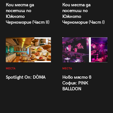
Кои места да
Кои места да
посетиш по
посетиш по
Южното
Южното
Черноморие (Част II)
Черноморие (Част I)
МЕСТА
МЕСТА
Spotlight On: DÒMA
Ново място в
София: PINK
BALLOON