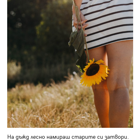
На дъжд лесно намираш старите си затвори.