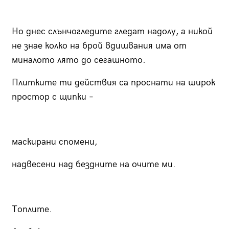
Но днес слънчогледите гледат надолу, а никой
не знае колко на брой вдишвания има от
миналото лято до сегашното.
Плитките ти действия са проснати на широк
простор с щипки –
маскирани спомени,
надвесени над бездните на очите ми.
Топлите.