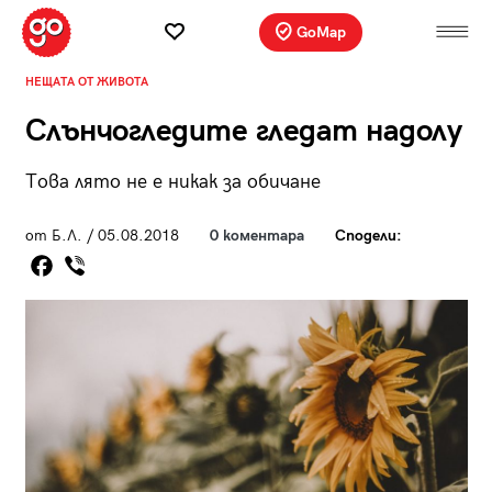
GoMap
НЕЩАТА ОТ ЖИВОТА
Слънчогледите гледат надолу
Това лято не е никак за обичане
от Б.Л. / 05.08.2018
0 коментара
Сподели: