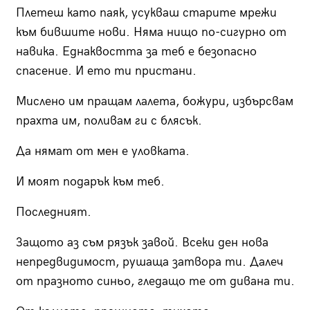
Плетеш като паяк, усукваш старите мрежи
към бившите нови. Няма нищо по-сигурно от
навика. Еднаквостта за теб е безопасно
спасение. И ето ти пристани.
Мислено им пращам лалета, божури, избърсвам
прахта им, поливам ги с блясък.
Да нямат от мен е уловката.
И моят подарък към теб.
Последният.
Защото аз съм рязък завой. Всеки ден нова
непредвидимост, рушаща затвора ти. Далеч
от празното синьо, гледащо те от дивана ти.