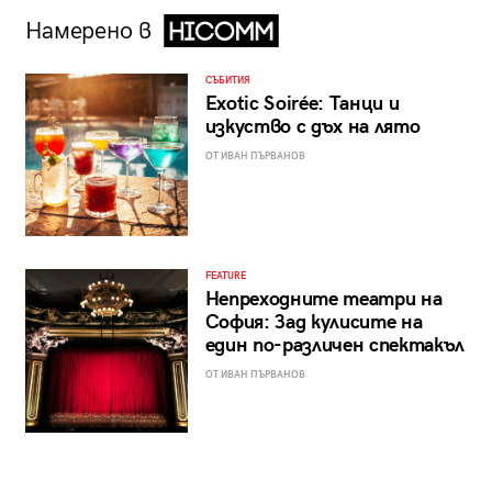
Намерено в
СЪБИТИЯ
Exotic Soirée: Танци и
изкуство с дъх на лято
ОТ ИВАН ПЪРВАНОВ
FEATURE
Непреходните театри на
София: Зад кулисите на
един по-различен спектакъл
ОТ ИВАН ПЪРВАНОВ