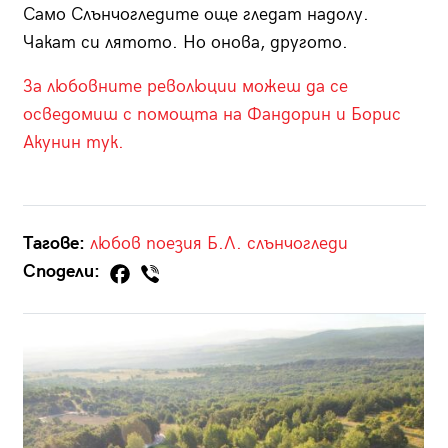
Само Слънчогледите още гледат надолу.
Чакат си лятото. Но онова, другото.
За любовните революции можеш да се
осведомиш с помощта на Фандорин и Борис
Акунин тук.
Тагове:
любов
поезия
Б.Л.
слънчогледи
Сподели: