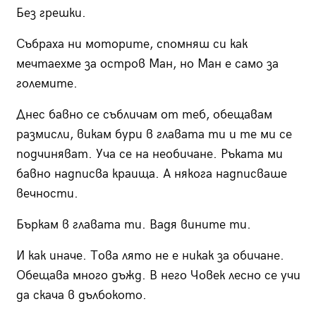
Без грешки.
Събраха ни моторите, спомняш си как
мечтаехме за остров Ман, но Ман е само за
големите.
Днес бавно се събличам от теб, обещавам
размисли, викам бури в главата ти и те ми се
подчиняват. Уча се на необичане. Ръката ми
бавно надписва краища. А някога надписваше
вечности.
Бъркам в главата ти. Вадя вините ти.
И как иначе. Това лято не е никак за обичане.
Обещава много дъжд. В него Човек лесно се учи
да скача в дълбокото.