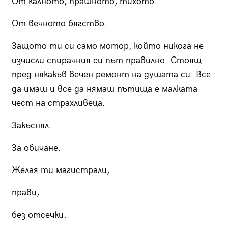
От калното, прашното, тихото.
От вечното бягство.
Защото ти си само мотор, който никога не
изчисли спирачния си път правилно. Стоящ
пред някакъв вечен ремонт на душата си. Все
да имаш и все да нямаш пътища е малката
чест на страхливеца.
Закъснял.
За обичане.
Желая ти магистрали,
прави,
без отсечки.