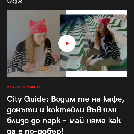
Следва
НЕЩАТА ОТ ЖИВОТА
City Guide: Водим те на кафе,
донъти и коктейли във или
близо до парк – май няма как
да е по-добър!