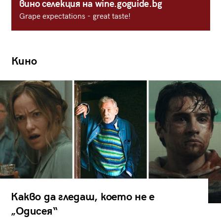
вино селекция на wine.goguide.bg
Grape expectations - great taste!
Кино
Какво да гледаш, което не е
„Одисея“