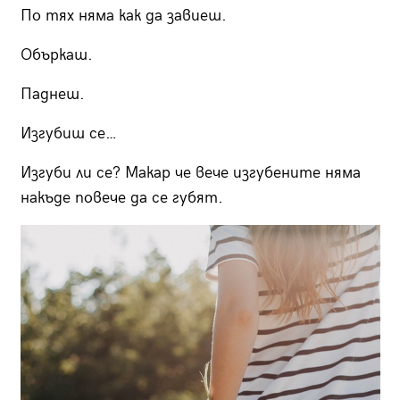
По тях няма как да завиеш.
Объркаш.
Паднеш.
Изгубиш се…
Изгуби ли се? Макар че вече изгубените няма
накъде повече да се губят.