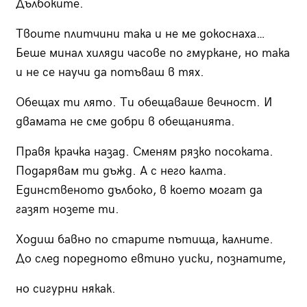
Дълбоките.
Твоите плитчини така и не ме докоснаха…
Беше минал хиляди часове по гмуркане, но така
и не се научи да потъваш в тях.
Обещах ти лято. Ти обещаваше вечност. И
двамата не сме добри в обещанията.
Правя крачка назад. Сменям рязко посоката.
Подарявам ти дъжд. А с него калта.
Единственото дълбоко, в което могат да
газят нозете ти.
Ходиш бавно по старите пътища, калните.
До след поредното евтино уиски, познатите,
но сигурни някак.