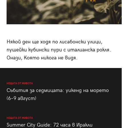
Някой ден ще ходя по лисабонски улици,
пушейки кубински пури с италианска рокля.
Онази, Която никога не видя.
НЕЩАТА ОТ ЖИВОТА
Събития за седмицата: уикенд на морето
(6–9 август)
НЕЩАТА ОТ ЖИВОТА
Summer City Guide: 72 часа в Иракли