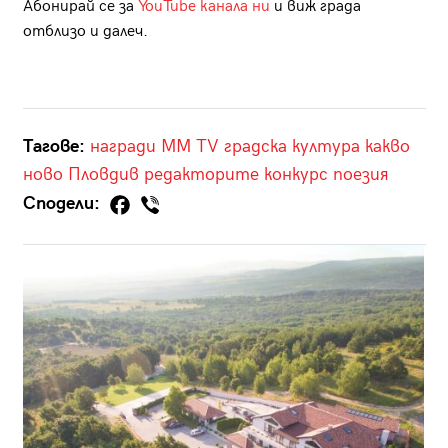
Абонирай се за
YouTube канала ни
и виж града
отблизо и далеч.
Тагове:
награди
MM TV
градска култура
какво
ново
Пловдив
редакторите
конкурс
поезия
Сподели: