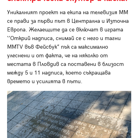
Уникалният проект на екипа на телевизия ММ
се прави за първи път в Централна и Източна
Европа. Желаещите да се включат в играта
‘’Открий надписа, снимай се с него и тагни
MMTV във Фейсбук” пък са максимално
улеснени и от факта, че на няколко от
местата в Пловдив са поставени в близост
между 5 и 11 надписа, което съкращава
времето и усилията в пъти.