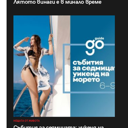
Лятото винаги е в минало време
НЕЩАТА ОТ ЖИВОТА
Събития за седмицата: уикенд на