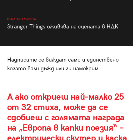
НЕЩАТА ОТ ЖИВОТА
Stranger Things оживява на сцената в НДК
Надписите се виждат само и единствено
когато вали дъжд или ги намокрим.
А ако откриеш най-малко 25
от 32 стиха, може да се
сдобиеш с голямата награда
на „Европа в капки поезия“ –
електрически скутер и каска.