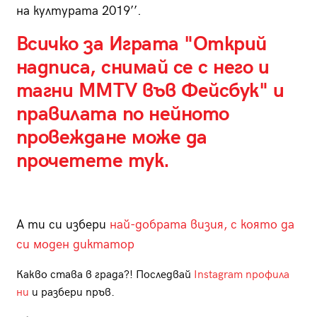
на културата 2019’’.
Всичко за Играта "Открий
надписа, снимай се с него и
тагни MMTV във Фейсбук" и
правилата по нейното
провеждане
може да
прочетете тук
.
А ти си избери
най-добрата визия, с която да
си моден диктатор
Какво става в града?! Последвай
Instagram профила
ни
и разбери пръв.