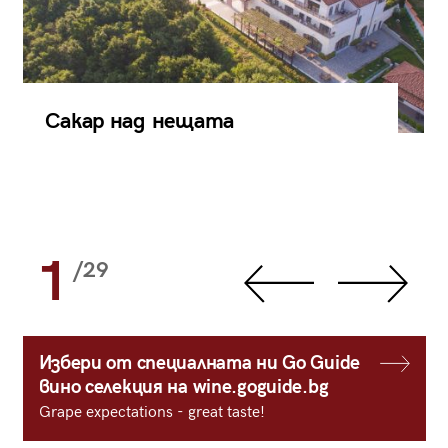
Сакар над нещата
1
/29
Избери от специалната ни Go Guide
вино селекция на wine.goguide.bg
Grape expectations - great taste!