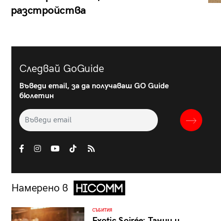
разстройства
Следвай GoGuide
Въведи email, за да получаваш GO Guide
бюлетин
Намерено в
СЪБИТИЯ
Exotic Soirée: Танци и