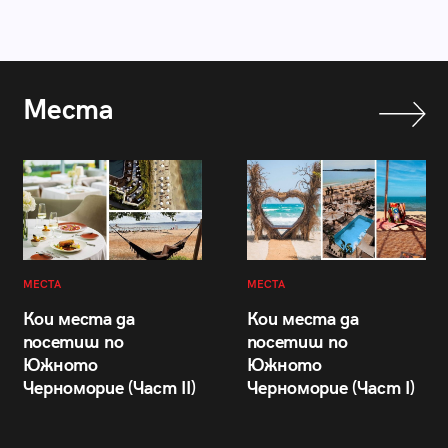
Места
МЕСТА
МЕСТА
Кои места да
Кои места да
посетиш по
посетиш по
Южното
Южното
Черноморие (Част II)
Черноморие (Част I)