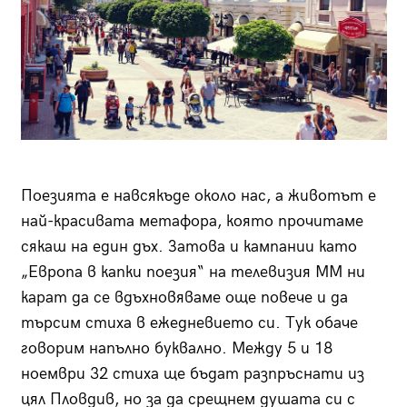
Поезията е навсякъде около нас, а животът е
най-красивата метафора, която прочитаме
сякаш на един дъх. Затова и кампании като
„Европа в капки поезия“ на телевизия ММ ни
карат да се вдъхновяваме още повече и да
търсим стиха в ежедневието си. Тук обаче
говорим напълно буквално. Между 5 и 18
ноември 32 стиха ще бъдат разпръснати из
цял Пловдив, но за да срещнем душата си с