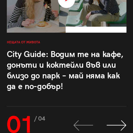
НЕЩАТА ОТ ЖИВОТА
City Guide: Водим те на кафе,
донъти и коктейли във или
близо до парк – май няма как
да е по-добър!
01
/ 04