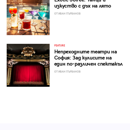
изкуство с дъх на лято
ОТ ИВАН ПЪРВАНОВ
FEATURE
Непреходните театри на
София: Зад кулисите на
един по-различен спектакъл
ОТ ИВАН ПЪРВАНОВ