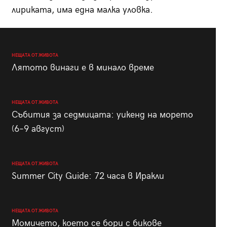
лириката, има една малка уловка.
НЕЩАТА ОТ ЖИВОТА
Лятото винаги е в минало време
НЕЩАТА ОТ ЖИВОТА
Събития за седмицата: уикенд на морето
(6–9 август)
НЕЩАТА ОТ ЖИВОТА
Summer City Guide: 72 часа в Иракли
НЕЩАТА ОТ ЖИВОТА
Момичето, което се бори с бикове