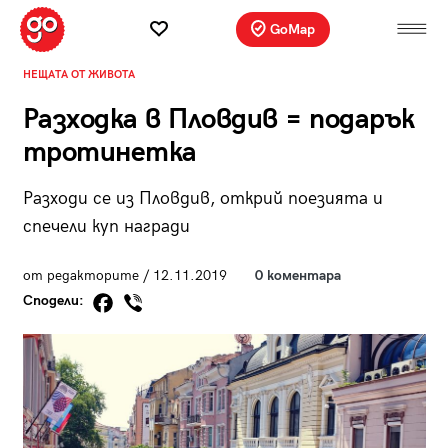
GoMap
НЕЩАТА ОТ ЖИВОТА
Разходка в Пловдив = подарък
тротинетка
Разходи се из Пловдив, открий поезията и
спечели куп награди
от редакторите / 12.11.2019
0 коментара
Сподели: