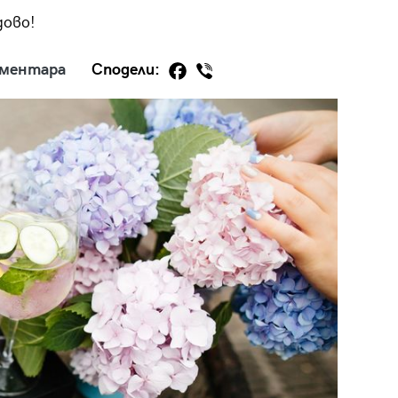
дово!
оментара
Сподели:
29
/29