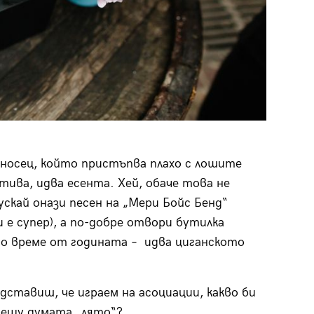
оносец, който пристъпва плахо с лошите
тива, идва есента. Хей, обаче това не
ускай онази песен на „Мери Бойс Бенд“
 е супер), а по-добре отвори бутилка
то време от годината – идва циганското
едставиш, че играем на асоциации, какво би
рещу думата „лято“?