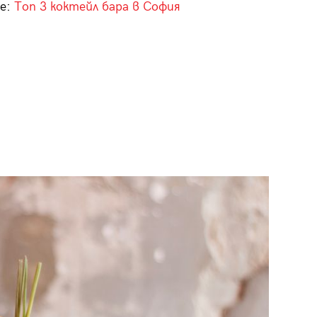
е:
Топ 3 коктейл бара в София