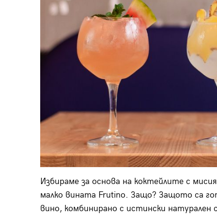
Избираме за основа на коктейлите с миси
малко вината Frutino. Защо? Защото са г
вино, комбинирано с истински натурален с