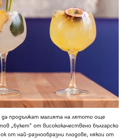
я да продължат магията на лятото още
отов „букет“ от висококачествено българско
ок от най-разнообразни плодове, някои от