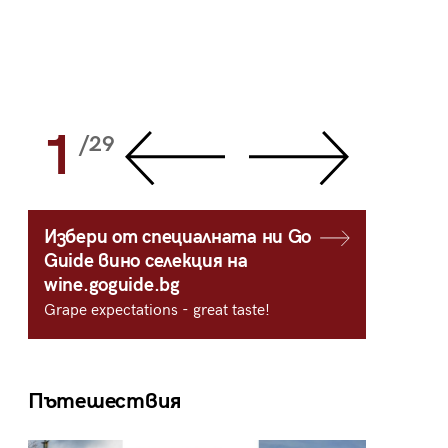
1
2
/29
/
Избери от специалната ни Go
Guide вино селекция на
wine.goguide.bg
Grape expectations - great taste!
Пътешествия