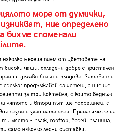
 цялото море от думички,
изникват, ние определено
а бихме споменали
йлите.
т няколко месеца пием от цветовете на
 високи чаши, охладени добре с кристален
нирани с дъхави билки и плодове. Затова ти
е сделка: продължавай да четеш, а ние ще
рецепти за три коктейла, с които веднъж
иш лятото и втори път ще посрещнеш с
вия сезон и златната есен. Пренасяме се на
ти място – плаж, rooftop, басей, планина,
и само няколко лесни съставки.