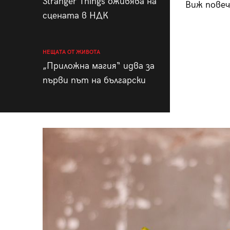
Stranger Things оживява на
Виж повеч
сцената в НДК
НЕЩАТА ОТ ЖИВОТА
„Приложна магия“ идва за
първи път на български