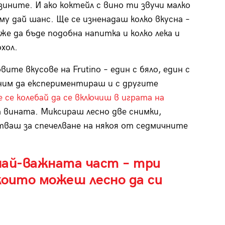
ините. И ако коктейл с вино ти звучи малко
му дай шанс. Ще се изненадаш колко вкусна –
же да бъде подобна напитка и колко лека и
охол.
те вкусове на Frutino – един с бяло, един с
каним да експериментираш и с другите
е се колебай да се включиш в играта на
а вината. Миксираш лесно две снимки,
тваш за спечелване на някоя от седмичните
най-важната част – три
които можеш лесно да си