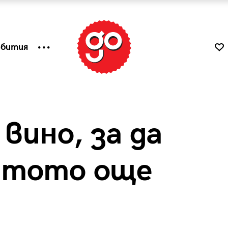
ъбития
 вино, за да
ятото още
к
Tender is the Wine – Какво
чаша
се пие на Лазурния бряг