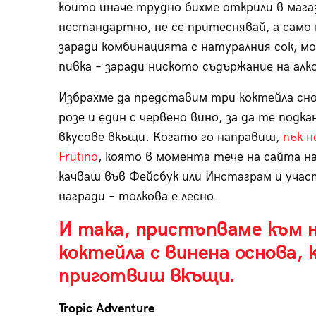
които иначе трудно бихме открили в магаз
нестандартно, не се притеснявай, а само 
заради комбинацията с натуралния сок, мо
пивка – заради ниското съдържание на алк
Избрахме да представим три коктейла снови
розе и един с червено вино, за да те под
вкусове вкъщи. Когато го направиш,
пък н
Frutino
, която в момента тече на сайта н
качваш във Фейсбук или Инстаграм и учас
награди – толкова е лесно.
И така, пристъпваме към 
коктейла с винена основа, 
приготвиш вкъщи.
Tropic Adventure