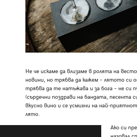
Не че искаме да влизаме в ролята на вест
новини, но трябва да кажем – лятото си о
трябва да те натъжава и за бога – не си п
(сърдечни поздрави на бандата, песента си
вкусно вино и се усмихни на най-приятно
лято.
Ако си пр
назовал с