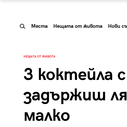
Места
Нещата от живота
Нови с
НЕЩАТА ОТ ЖИВОТА
3 коктейла с
задържиш л
малко
 Shareable:
Summer Prelude: ка
лги вечери и
започва лятото в 