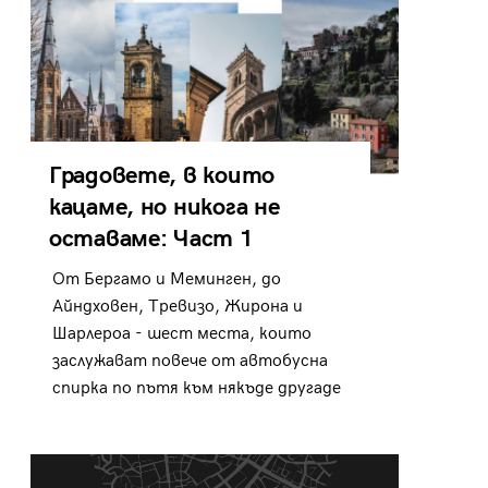
Градовете, в които
кацаме, но никога не
оставаме: Част 1
От Бергамо и Меминген, до
Айндховен, Тревизо, Жирона и
Шарлероа - шест места, които
заслужават повече от автобусна
спирка по пътя към някъде другаде