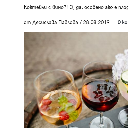
пания
Коктейли с вино?! О, да, особено ако е пло
от Десислава Павлова / 28.08.2019
0 к
28
/29