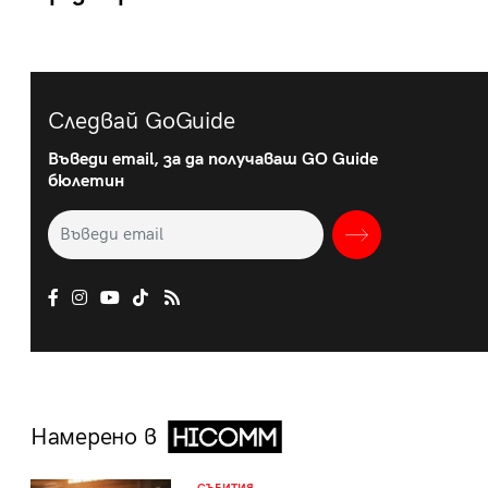
Следвай GoGuide
Въведи email, за да получаваш GO Guide
бюлетин
Намерено в