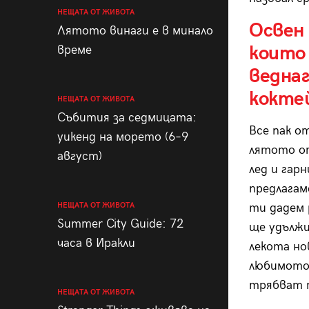
НЕЩАТА ОТ ЖИВОТА
Освен
Лятото винаги е в минало
които 
време
веднаг
кокте
НЕЩАТА ОТ ЖИВОТА
Събития за седмицата:
Все пак о
уикенд на морето (6–9
лятото от
август)
лед и гар
предлагам
НЕЩАТА ОТ ЖИВОТА
ти дадем 
Summer City Guide: 72
ще удълж
часа в Иракли
лекота но
любимото 
трябват т
НЕЩАТА ОТ ЖИВОТА