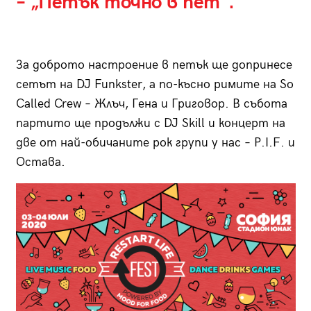
– „Петък точно в пет“.
За доброто настроение в петък ще допринесе
сетът на DJ Funkster, а по-късно римите на So
Called Crew – Жлъч, Гена и Григовор. В събота
партито ще продължи с DJ Skill и концерт на
две от най-обичаните рок групи у нас – P.I.F. и
Остава.