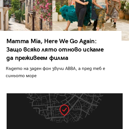
Mamma Mia, Here We Go Again:
Защо всяко лято отново искаме
да преживеем филма
Където на заден фон звучи ABBA, а пред теб е
синьото море