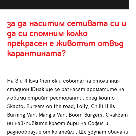
за да наситим сетивата си и
да си спомним колко
прекрасен е животът отвъд
карантината?
На 3 и 4 юли (петък и събота) на столичния
стадион Юнак ще се разнасят ароматите на
любими стрийт ресторанти, сред които
Skapto, Burgers on the road, Lolly, Chilli Hills
Burning Van, Mangia Van, Boom Burgers. Очакват
ни най-пивките крафт бири на София и
разнообразие от коктейли. Ще звучат обичани