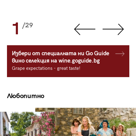
1
/29
Избери от специалната ни Go Guide
вино селекция на wine.goguide.bg
Grape expectations - great taste!
Любопитно