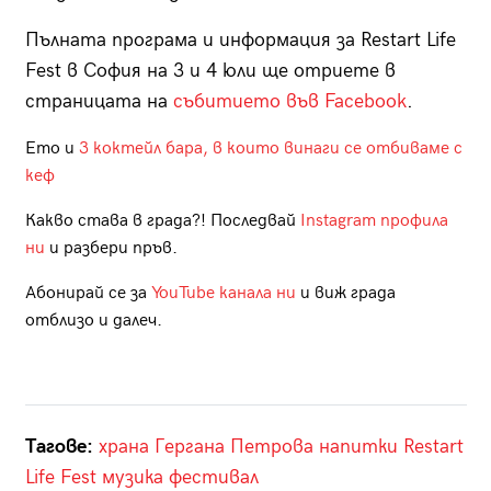
Пълната програма и информация за Restart Life
Fest в София на 3 и 4 юли ще отриете в
страницата на
събитието във Facebook
.
Ето и
3 коктейл бара, в които винаги се отбиваме с
кеф
Какво става в града?! Последвай
Instagram профила
ни
и разбери пръв.
Абонирай се за
YouTube канала ни
и виж града
отблизо и далеч.
Тагове:
храна
Гергана Петрова
напитки
Restart
Life Fest
музика
фестивал