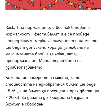
Restart на нормалното, и все пак в новата
нормалност – фестивалът ще се проведе
според всички мерки за сигурност и на място
ще бъдат допускани хора до запълване на
максималната бройка за локацията,
препоръчана от Министерството на
здравеопазването.
Билети ще намерите на място, като
стойността на еднократния билет ще бъде
15 лв., а на билет за посещение през двата дни
– 20 лв. За децата до 7-годишна възраст
входът е свободен.