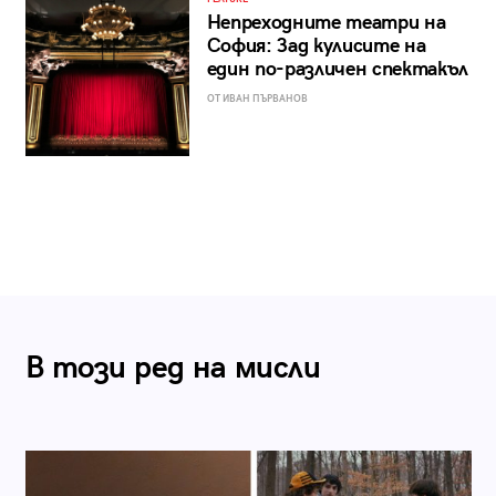
Непреходните театри на
София: Зад кулисите на
един по-различен спектакъл
ОТ ИВАН ПЪРВАНОВ
В този ред на мисли