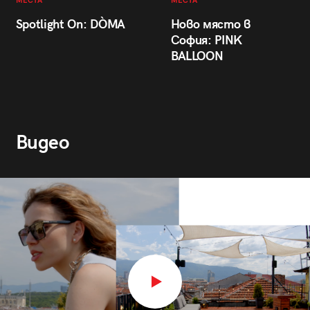
МЕСТА
МЕСТА
Spotlight On: DÒMA
Ново място в
София: PINK
BALLOON
Видео