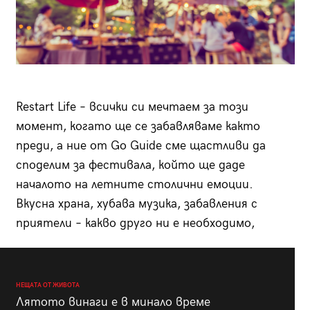
Restart Life – всички си мечтаем за този
момент, когато ще се забавляваме както
преди, а ние от Go Guide сме щастливи да
споделим за фестивала, който ще даде
началото на летните столични емоции.
Вкусна храна, хубава музика, забавления с
приятели – какво друго ни е необходимо,
НЕЩАТА ОТ ЖИВОТА
Лятото винаги е в минало време