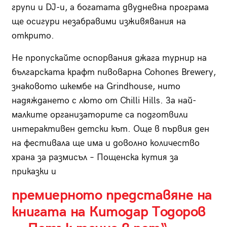
групи и DJ-и, а богатата двудневна програма
ще осигури незабравими изживявания на
открито.
Не пропускайте оспорвания джага турнир на
българската крафт пивоварна Cohones Brewery,
знаковото шкембе на Grindhouse, нито
надяждането с люто от Chilli Hills. За най-
малките организаторите са подготвили
интерактивен детски кът. Още в първия ден
на фестивала ще има и доволно количество
храна за размисъл – Пощенска кутия за
приказки и
премиерното представяне на
книгата на Китодар Tодоров