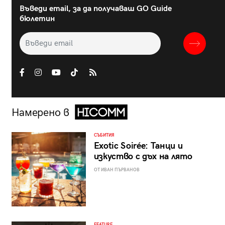
Въведи email, за да получаваш GO Guide
бюлетин
Намерено в
СЪБИТИЯ
Exotic Soirée: Танци и
изкуство с дъх на лято
ОТ ИВАН ПЪРВАНОВ
FEATURE