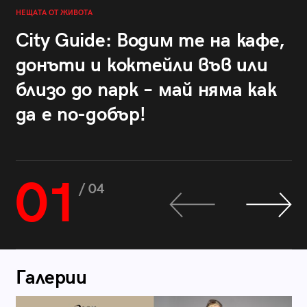
НЕЩАТА ОТ ЖИВОТА
City Guide: Водим те на кафе,
донъти и коктейли във или
близо до парк – май няма как
да е по-добър!
01
/ 04
Галерии