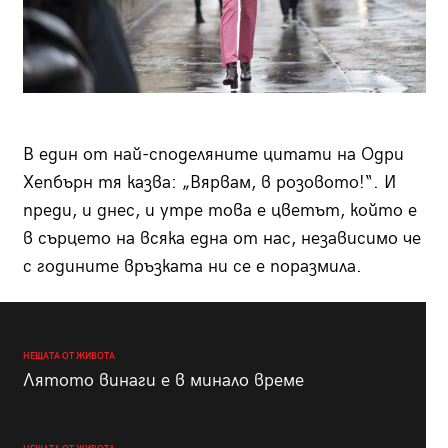
В един от най-споделяните цитати на Одри
Хепбърн тя казва: „Вярвам, в розовото!“. И
преди, и днес, и утре това е цветът, който е
в сърцето на всяка една от нас, независимо че
с годините връзката ни се е поразмила.
НЕЩАТА ОТ ЖИВОТА
Лятото винаги е в минало време