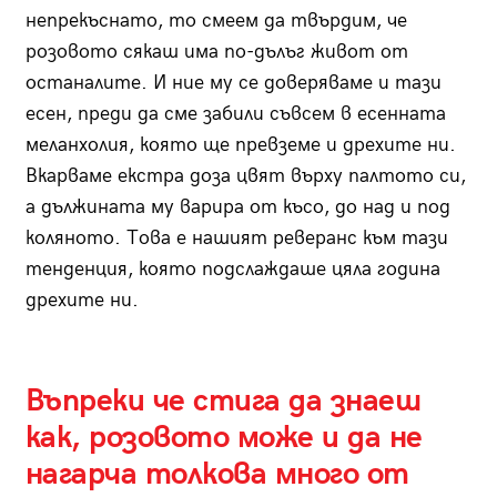
непрекъснато, то смеем да твърдим, че
розовото сякаш има по-дълъг живот от
останалите. И ние му се доверявамe и тази
есен, преди да сме забили съвсем в есенната
меланхолия, която ще превземе и дрехите ни.
Вкарваме екстра доза цвят върху палтото си,
а дължината му варира от късо, до над и под
коляното. Това е нашият реверанс към тази
тенденция, която подслаждаше цяла година
дрехите ни.
Въпреки че стига да знаеш
как, розовото може и да не
нагарча толкова много от