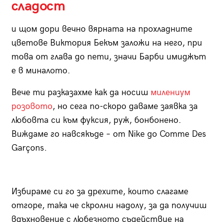
сладост
и щом дори вечно вярната на прохладните
цветове Виктория Бекъм заложи на него, при
това от глава до пети, значи Барби имиджът
е в миналото.
Вече ти разказахме как да носиш
милениум
розовото
, но сега по-скоро даваме заявка за
любовта си към фуксия, руж, бонбонено.
Виждаме го навсякъде – от Nike до Comme Des
Garçons.
Избираме си го за дрехите, които слагаме
отгоре, така че скролни надолу, за да получиш
вдъхновение с любезното съдействие на