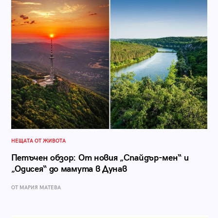
НЕЩАТА ОТ ЖИВОТА
Петъчен обзор: От новия „Спайдър-мен“ и
„Одисея“ до мамута в Дунав
ОТ МАРИЯ МАТЕВА