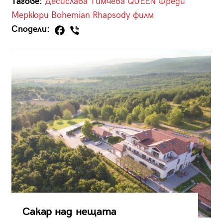
Тагове:
Десислава Тимчева
QUEEN
Фреди
Меркюри
Bohemian Rhapsody
филм
Сподели:
Сакар над нещата