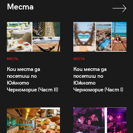
Места
МЕСТА
МЕСТА
Кои места да
Кои места да
посетиш по
посетиш по
Южното
Южното
Черноморие (Част II)
Черноморие (Част I)