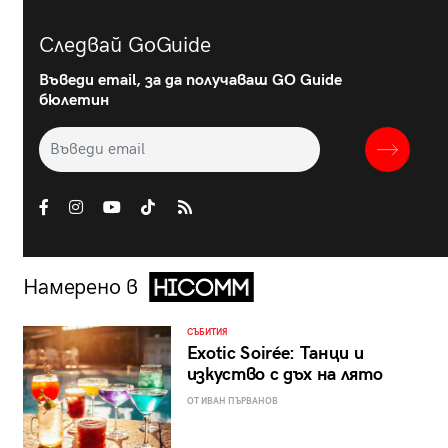
Следвай GoGuide
Въведи email, за да получаваш GO Guide
бюлетин
Намерено в
СЪБИТИЯ
Exotic Soirée: Танци и
изкуство с дъх на лято
ОТ ИВАН ПЪРВАНОВ