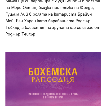
Малек ще си партнира с Лузи Бойтън в ролята
на Мери Остин, близка приятелка на Фреди,
Гуилим Лий в ролята на китариста Брайън
Мей, Бен Харди като барабаниста Роджър
Тейлър, а басистът на групата ще се играе от
Роджър Тейлър.