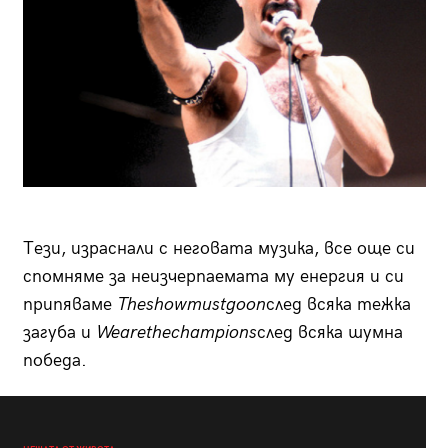
Тези, израснали с неговата музика, все още си
спомняме за неизчерпаемата му енергия и си
припяваме
The
show
must
go
on
след всяка тежка
загуба и
We
are
the
champions
след всяка шумна
победа.