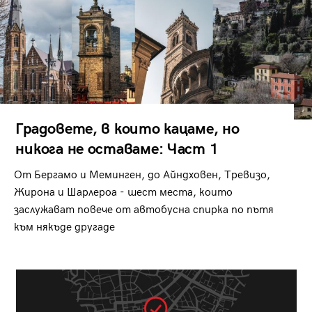
Градовете, в които кацаме, но
никога не оставаме: Част 1
От Бергамо и Меминген, до Айндховен, Тревизо,
Жирона и Шарлероа - шест места, които
заслужават повече от автобусна спирка по пътя
към някъде другаде