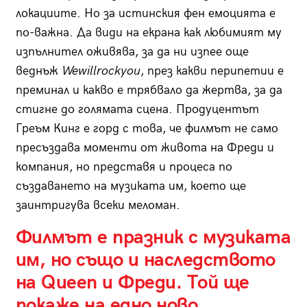
локациите. Но за истинския фен емоцията е
по-важна. Да види на екрана как любимият му
изпълнител оживява, за да ни изпее още
веднъж
We
will
rock
you
, през какви перипетии е
преминал и какво е трябвало да жертва, за да
стигне до голямата сцена. Продуцентът
Греъм Кинг е горд с това, че филмът не само
пресъздава моменти от живота на Фреди и
компания, но представя и процеса по
създаването на музиката им, което ще
заинтригува всеки меломан.
Филмът е празник с музиката
им, но също и наследството
на Queen и Фреди. Той ще
покаже на едно ново