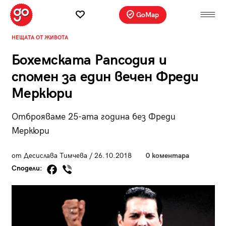
GoMap
НЕЩАТА ОТ ЖИВОТА
Бохемската Рапсодия и
спомен за един вечен Фреди
Меркюри
Отброяваме 25-ата година без Фреди
Меркюри
от Десислава Тимчева / 26.10.2018
0 коментара
Сподели: