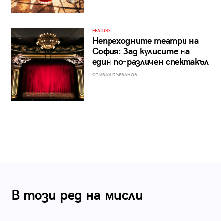
FEATURE
Непреходните театри на
София: Зад кулисите на
един по-различен спектакъл
ОТ ИВАН ПЪРВАНОВ
В този ред на мисли