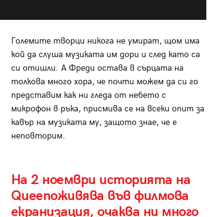
Големите творци никога не умират, щом има
кой да слуша музиката им дори и след като са
си отишли. А Фреди остава в сърцата на
толкова много хора, че почти можем да си го
представим как ни гледа от небето с
микрофон в ръка, присмива се на всеки опит за
кавър на музиката му, защото знае, че е
неповторим.
На 2 ноември историята на
Queenоживява във филмова
екранизация, очаква ни много