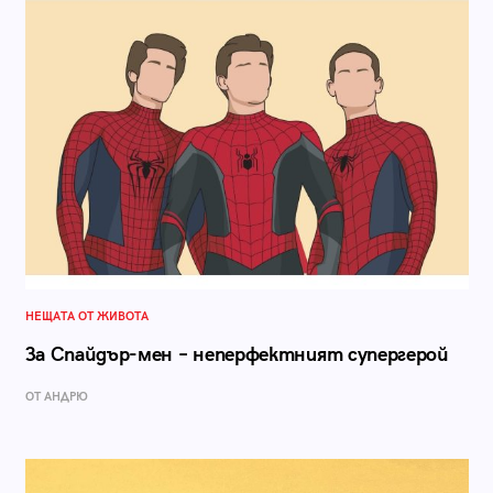
НЕЩАТА ОТ ЖИВОТА
За Спайдър-мен – неперфектният супергерой
ОТ АНДРЮ