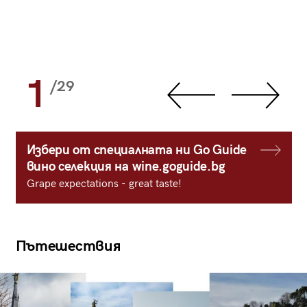
1
/29
Избери от специалната ни Go Guide
вино селекция на wine.goguide.bg
Grape expectations - great taste!
Пътешествия