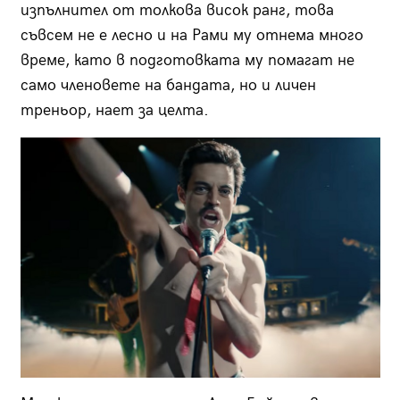
изпълнител от толкова висок ранг, това
съвсем не е лесно и на Рами му отнема много
време, като в подготовката му помагат не
само членовете на бандата, но и личен
треньор, нает за целта.