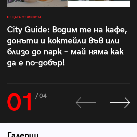
НЕЩАТА ОТ ЖИВОТА
City Guide: Водим те на кафе,
донъти и коктейли във или
близо до парк – май няма как
да е по-добър!
01
/ 04
Галерии