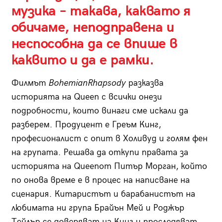
музика – такава, каквато я
обичаме, неподправена и
неспособна да се впише в
каквито и да е рамки.
Филмът
Bohemian
Rhapsody
разказва
историята на Queen с всички онези
подробности, които винаги сме искали да
разберем. Продуцент е Греъм Кинг,
професионалист с опит в Холивуд и голям фен
на групата. Решава да откупи правата за
историята на Queenот Питър Морган, който
по онова време е в процес на написване на
сценария. Китаристът и барабанистът на
любимата ни група Брайън Мей и Роджър
Тейлър се доверяват на Кинг и проследяват